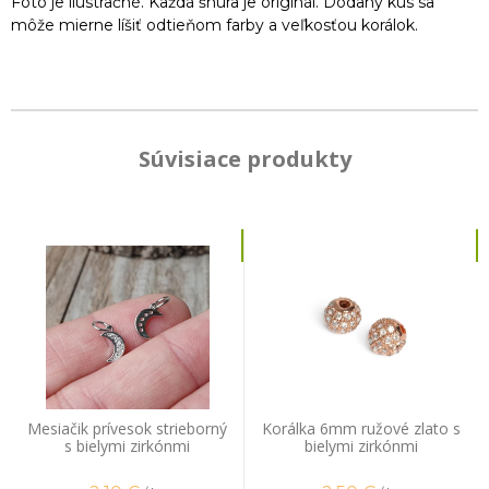
Foto je ilustračné. Každá šnúra je originál. Dodaný kus sa
môže mierne líšiť odtieňom farby a veľkosťou korálok.
Súvisiace produkty
Mesiačik prívesok strieborný
Korálka 6mm ružové zlato s
s bielymi zirkónmi
bielymi zirkónmi