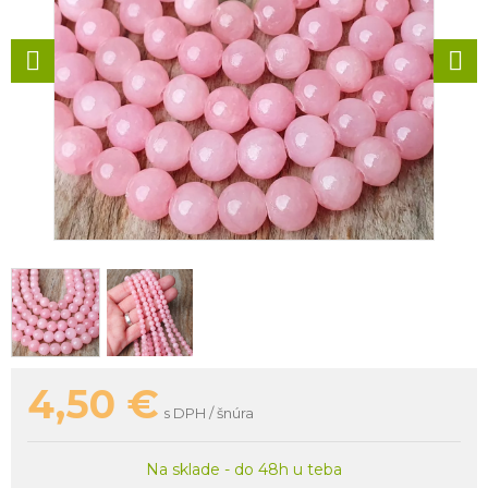
4,50
€
s DPH / šnúra
Na sklade - do 48h u teba