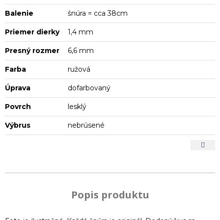
Balenie
šnúra = cca 38cm
Priemer dierky
1,4 mm
Presný rozmer
6,6 mm
Farba
ružová
Úprava
dofarbovaný
Povrch
lesklý
Výbrus
nebrúsené
Popis produktu