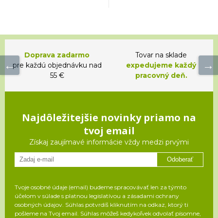
Doprava zadarmo
Tovar na sklade
pre každú objednávku nad
expedujeme každý
55 €
pracovný deň.
Najdôležitejšie novinky priamo na
tvoj email
Získaj zaujímavé informácie vždy medzi prvými
Odoberať
Tvoje osobné údaje (email) budeme spracovávať len za týmto
účelom v súlade s platnou legislatívou a zásadami ochrany
osobných údajov. Súhlas potvrdíš kliknutím na odkaz, ktorý ti
pošleme na Tvoj email. Súhlas môžeš kedykoľvek odvolať písomne,