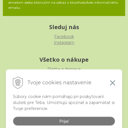
emailom alebo kliknutím na odkaz z ktoréhokoľvek informačného
emailu.
Sleduj nás
Facebook
Instagram
Všetko o nákupe
Platba a doprava
Reklamácia, výmena, vrátenie
Obchodné podmienky
Tvoje cookies nastavenie
Ochrana osobných údajov
Súbory cookie nám pomáhajú pri poskytovaní
služieb pre Teba. Umožňujú spoznať a zapamätať si
iStraka
Tvoje preferencie.
Kontakt
Veľkoobchod
Prijať
Najčastejšie otázky