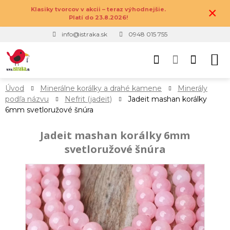
×
Klasiky tvorcov v akcii – teraz výhodnejšie.
Platí do 23.8.2026!
info@istraka.sk
0948 015 755
Úvod
Minerálne korálky a drahé kamene
Minerály
podľa názvu
Nefrit (jadeit)
Jadeit mashan korálky
6mm svetloružové šnúra
Jadeit mashan korálky 6mm
svetloružové šnúra