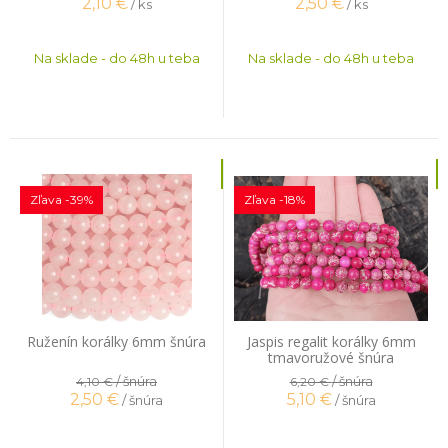
2,10
€
2,50
€
/ ks
/ ks
Na sklade - do 48h u teba
Na sklade - do 48h u teba
Zľava -39%
Zľava -18%
Ruženín korálky 6mm šnúra
Jaspis regalit korálky 6mm
tmavoružové šnúra
/ šnúra
/ šnúra
4,10 €
6,20 €
2,50
€
5,10
€
/ šnúra
/ šnúra