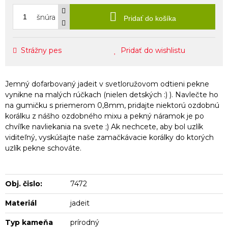
šnúra
Pridať do košíka
Strážny pes
Pridať do wishlistu
Jemný dofarbovaný jadeit v svetloružovom odtieni pekne
vynikne na malých rúčkach (nielen detských :) ). Navlečte ho
na gumičku s priemerom 0,8mm, pridajte niektorú ozdobnú
korálku z nášho ozdobného mixu a pekný náramok je po
chvíľke navliekania na svete ;) Ak nechcete, aby bol uzlík
viditeľný, vyskúšajte naše zamačkávacie korálky do ktorých
uzlík pekne schováte.
Obj. čislo:
7472
Materiál
jadeit
Typ kameňa
prírodný