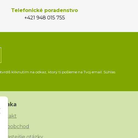
Telefonické poradenstvo
+421 948 015 755
vrdíš kliknutím na odkaz, ktorý ti pošleme na Tvoj email. Súhlas
Straka
ontakt
eľkoobchod
ajčastejšie otázky