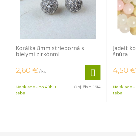
Korálka 8mm strieborná s
Jadeit k
bielymi zirkónmi
šnúra
2,60
€
4,50
€
/ ks
Na sklade - do 48h u
Obj. čislo:
1614
Na sklade -
teba
teba