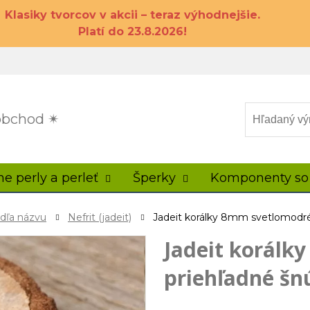
Klasiky tvorcov v akcii – teraz výhodnejšie.
Platí do 23.8.2026!
 obchod ✴
ne perly a perleť
Šperky
Komponenty so
odľa názvu
Nefrit (jadeit)
Jadeit korálky 8mm svetlomodré
Jadeit korálk
priehľadné šn