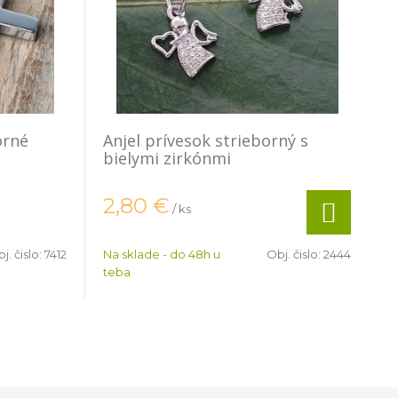
orné
Anjel prívesok strieborný s
bielymi zirkónmi
2,80
€
/ ks
j. čislo:
7412
Na sklade - do 48h u
Obj. čislo:
2444
teba