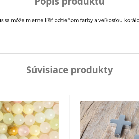
Popis produktu
us sa môže mierne líšiť odtieňom farby a veľkosťou korálo
Súvisiace produkty