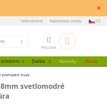
×
Veľkoobchod
Najčastejšie otázky
CZ
Môj účet
 zirkónmi
Ďalšie
Novinky
Akcia
 priehľadné šnúra
y 8mm svetlomodré
úra