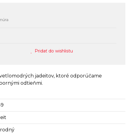
šnúra
Pridať do wishlistu
 svetlomodrých jadeitov, ktoré odporúčame
bornými odtieňmi.
49
eit
írodný