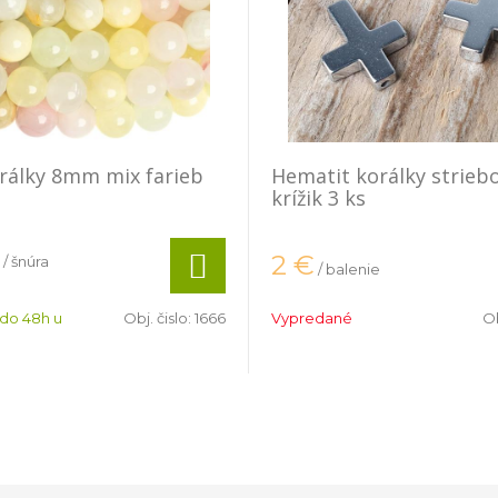
orálky 8mm mix farieb
Hematit korálky strieb
krížik 3 ks
2
€
/ šnúra
/ balenie
 do 48h u
Obj. čislo:
1666
Vypredané
Ob