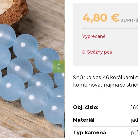
4,80
€
s DPH / 
Vypredané
Strážny pes
Šnúrka s asi 46 korálkami
kombinovať najmä so strie
Obj. čislo:
16
Materiál
jad
Typ kameňa
pr