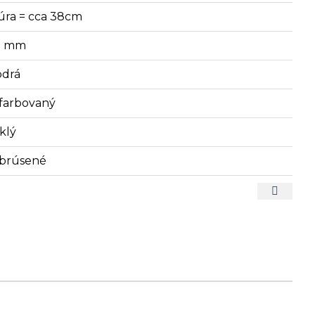
úra = cca 38cm
9 mm
drá
farbovaný
klý
brúsené