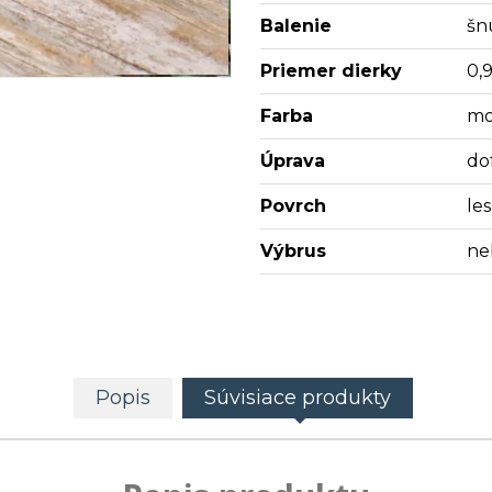
Balenie
šn
Priemer dierky
0,
Farba
mo
Úprava
do
Povrch
les
Výbrus
ne
Popis
Súvisiace produkty