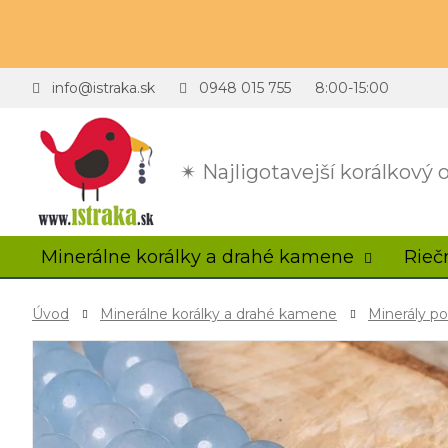
info@istraka.sk
0948 015 755
8:00-15:00
✴ Najligotavejší korálkový
Minerálne korálky a drahé kamene
Rieč
Úvod
Minerálne korálky a drahé kamene
Minerály p