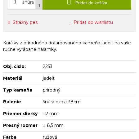
šnúra
Pridať do košíka
Strážny pes
Pridať do wishlistu
Korálky z prírodného dofarbovaného kameňa jadeit na vaše
ručne vyrábané náramky.
Obj. čislo:
2253
Materiál
jadeit
Typ kameňa
prírodný
Balenie
šnúra = cca 38cm
Priemer dierky
1,2 mm
Presný rozmer
± 8,5 mm
Farba
ružová