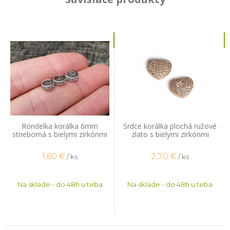
Rondelka korálka 6mm
Srdce korálka plochá ružové
strieborná s bielymi zirkónmi
zlato s bielymi zirkónmi
1,60
€
2,70
€
/ ks
/ ks
Na sklade - do 48h u teba
Na sklade - do 48h u teba