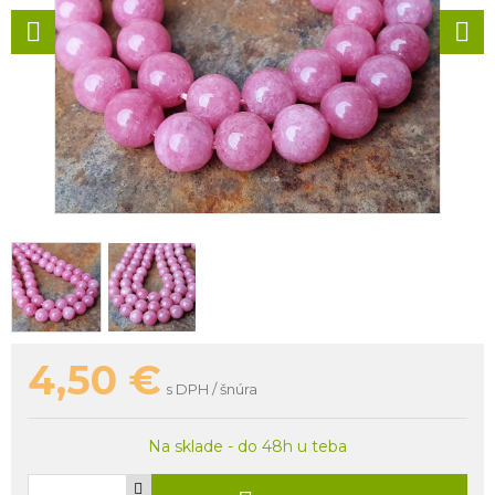
4,50
€
s DPH / šnúra
Na sklade - do 48h u teba