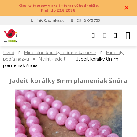
×
Klasiky tvorcov v akcii – teraz výhodnejšie.
Platí do 23.8.2026!
info@istraka.sk
0948 015 755
Úvod
Minerálne korálky a drahé kamene
Minerály
podľa názvu
Nefrit (jadeit)
Jadeit korálky 8mm
plameniak šnúra
Jadeit korálky 8mm plameniak šnúra