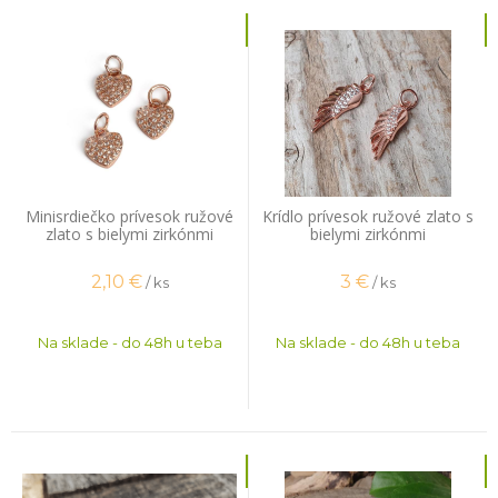
Minisrdiečko prívesok ružové
Krídlo prívesok ružové zlato s
zlato s bielymi zirkónmi
bielymi zirkónmi
2,10
€
3
€
/ ks
/ ks
Na sklade - do 48h u teba
Na sklade - do 48h u teba