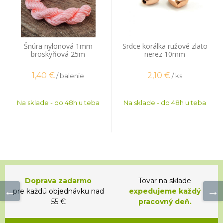
Šnúra nylonová 1mm
Srdce korálka ružové zlato
broskyňová 25m
nerez 10mm
1,40
€
2,10
€
/ balenie
/ ks
Na sklade - do 48h u teba
Na sklade - do 48h u teba
Doprava zadarmo
Tovar na sklade
pre každú objednávku nad
expedujeme každý
55 €
pracovný deň.