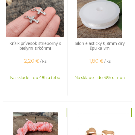
Krížik prívesok strieborný s
Silon elastický 0,8mm číry
bielymi zirkónmi
špulka 8m
2,20
€
1,80
€
/ ks
/ ks
Na sklade - do 48h u teba
Na sklade - do 48h u teba