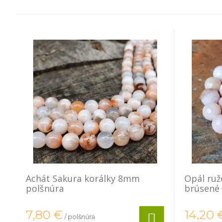
Achát Sakura korálky 8mm
Opál ru
polšnúra
brúsené
7,80
€
14,20
/ polšnúra