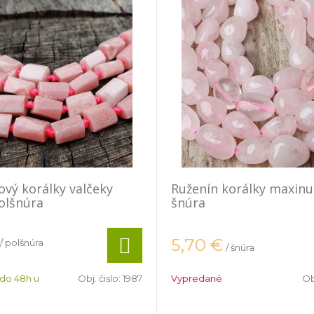
ový korálky valčeky
Ruženín korálky maxinu
olšnúra
šnúra
5,70
€
/ polšnúra
/ šnúra
 do 48h u
Obj. čislo:
1987
Vypredané
Ob