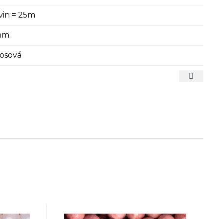
vin = 25m
mm
sosová