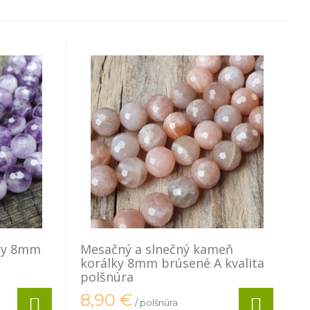
lky 8mm
Mesačný a slnečný kameň
korálky 8mm brúsené A kvalita
polšnúra
8,90
€
/ polšnúra