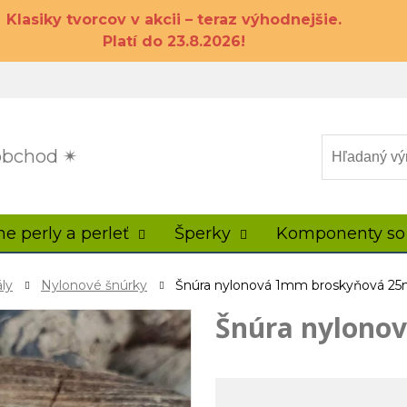
Klasiky tvorcov v akcii – teraz výhodnejšie.
Platí do 23.8.2026!
 obchod ✴
ne perly a perleť
Šperky
Komponenty so
ly
Nylonové šnúrky
Šnúra nylonová 1mm broskyňová 2
Šnúra nylono