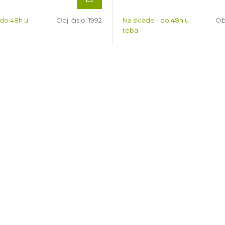
 do 48h u
Obj. čislo:
1992
Na sklade - do 48h u
Obj
teba