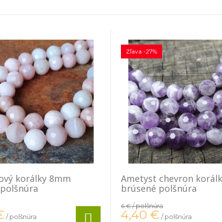
Zľava -27%
žový korálky 8mm
Ametyst chevron korá
 polšnúra
brúsené polšnúra
/ polšnúra
6 €
4,40
€
€
/ polšnúra
/ polšnúra