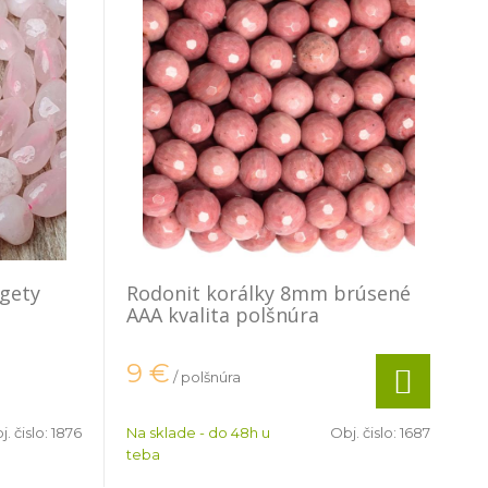
gety
Rodonit korálky 8mm brúsené
AAA kvalita polšnúra
9
€
/ polšnúra
j. čislo:
1876
Na sklade - do 48h u
Obj. čislo:
1687
teba