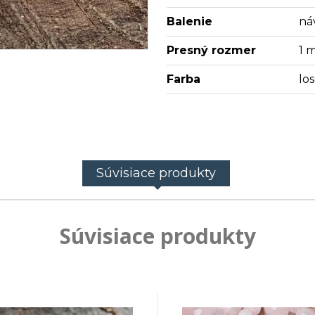
Balenie
ná
Presný rozmer
1 
Farba
lo
Súvisiace produkty
Súvisiace produkty