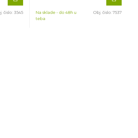
. čislo:
3545
Na sklade - do 48h u
Obj. čislo:
7537
teba