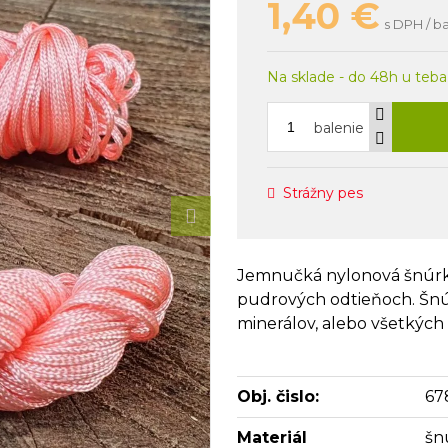
1,40
€
s DPH / b
Na sklade - do 48h u teba
balenie
Strážny pes
Jemnučká nylonová šnúrka
pudrových odtieňoch. Šn
minerálov, alebo všetkýc
Obj. čislo:
67
Materiál
šn