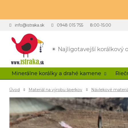
info@istraka.sk
0948 015 755
8:00-15:00
✴ Najligotavejší korálkový
Minerálne korálky a drahé kamene
Rieč
Úvod
Materiál na výrobu šperkov
Návlekové materiá