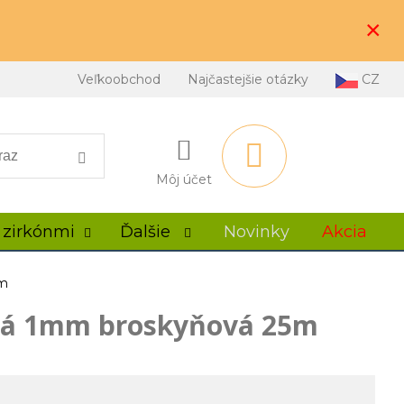
×
Veľkoobchod
Najčastejšie otázky
CZ
Môj účet
 zirkónmi
Ďalšie
Novinky
Akcia
5m
vá 1mm broskyňová 25m