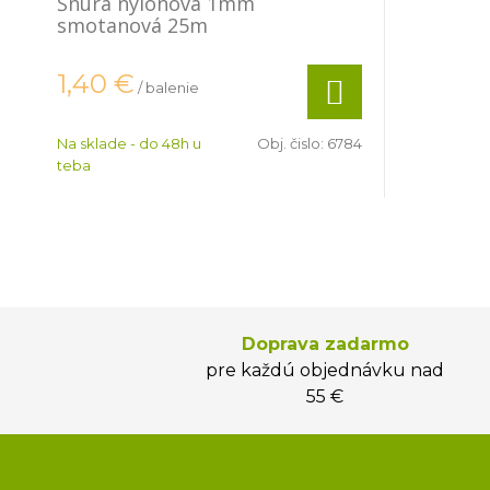
Šnúra nylonová 1mm
smotanová 25m
1,40
€
/ balenie
Na sklade - do 48h u
Obj. čislo:
6784
teba
Doprava zadarmo
pre každú objednávku nad
55 €