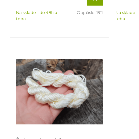
Na sklade - do 48h u
Obj. čislo:
1911
Na sklade -
teba
teba