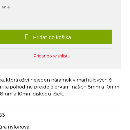
alenie
Pridať do košíka
Pridať do wishlistu
, ktorá oživí nejeden náramok v marhuľových či
úrka pohodlne prejde dierkami našich 8mm a 10mm
h 8mm a 10mm diskoguličiek.
83
úra nylonová