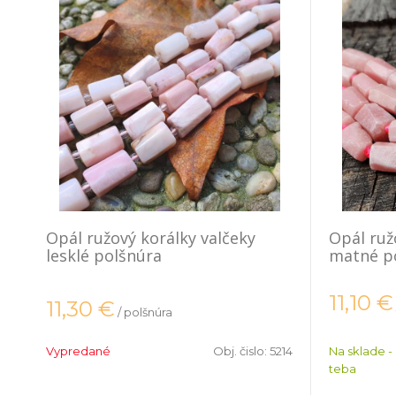
Opál ružový korálky valčeky
Opál ruž
lesklé polšnúra
matné p
11,10
€
11,30
€
/ polšnúra
Vypredané
Obj. čislo:
5214
Na sklade -
teba