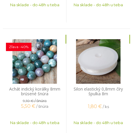
Na sklade - do 48h u teba
Na sklade - do 48h u teba
Zľava -40%
Achát indický korálky 8mm
Silon elastický 0,8mm číry
brúsené šnúra
špulka 8m
/ šnúra
9,10 €
5,50
€
1,80
€
/ šnúra
/ ks
Na sklade - do 48h u teba
Na sklade - do 48h u teba