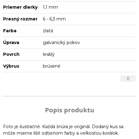
Priemer dierky
1,1 mm
Presný rozmer
6 - 6,3 mm
Farba
zlatá
Úprava
galvanický pokov
Povrch
lesklý
Výbrus
brúsené
Popis produktu
Foto je ilustračné. Každá šnúra je originál. Dodaný kus sa
môže mierne líšiť odtieňom farby a veľkosťou korálok.