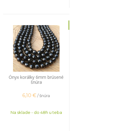
Ónyx korálky 6mm brúsené
šnúra
6,10
€
/ šnúra
Na sklade - do 48h u teba