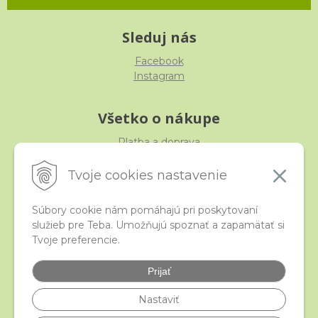
Sleduj nás
Facebook
Instagram
Všetko o nákupe
Platba a doprava
Reklamácia, výmena, vrátenie
Obchodné podmienky
Tvoje cookies nastavenie
Ochrana osobných údajov
Súbory cookie nám pomáhajú pri poskytovaní
služieb pre Teba. Umožňujú spoznať a zapamätať si
iStraka
Tvoje preferencie.
Kontakt
Veľkoobchod
Prijať
Najčastejšie otázky
Certifikáty
Nastaviť