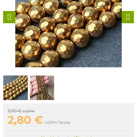
3,90 €
s DPH
2,80
€
s DPH / šnúra