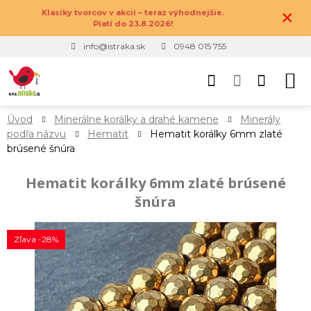
×
Klasiky tvorcov v akcii – teraz výhodnejšie.
Platí do 23.8.2026!
info@istraka.sk
0948 015 755
Úvod
Minerálne korálky a drahé kamene
Minerály
podľa názvu
Hematit
Hematit korálky 6mm zlaté
brúsené šnúra
Hematit korálky 6mm zlaté brúsené
šnúra
Zľava -28%