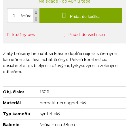
Na sklade - do 48h u teba
šnúra
Pridať do košíka
Strážny pes
Pridať do wishlistu
Zlatý brúsený hematit sa krásne dopĺňa najmä s čiernymi
kameňmi ako láva, achát či ónyx. Peknú kombináciu
dosiahnete aj s bielymi, ružovými, tyrkysovými a zelenými
odtieňmi.
Obj. čislo:
1606
Materiál
hematit nemagnetický
Typ kameňa
syntetický
Balenie
šnúra = cca 38cm