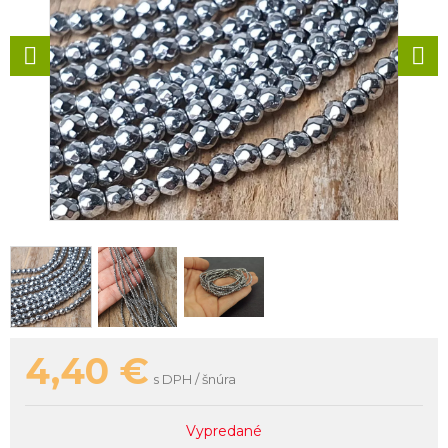
4,40
€
s DPH / šnúra
Vypredané