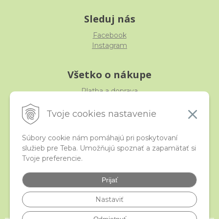
Sleduj nás
Facebook
Instagram
Všetko o nákupe
Platba a doprava
Reklamácia, výmena, vrátenie
Obchodné podmienky
Tvoje cookies nastavenie
Ochrana osobných údajov
Súbory cookie nám pomáhajú pri poskytovaní
služieb pre Teba. Umožňujú spoznať a zapamätať si
iStraka
Tvoje preferencie.
Kontakt
Veľkoobchod
Prijať
Najčastejšie otázky
Certifikáty
Nastaviť