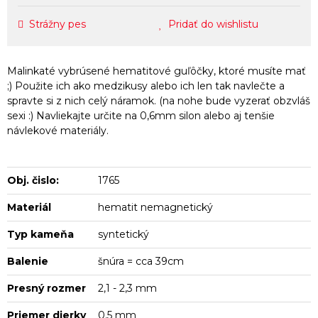
Strážny pes
Pridať do wishlistu
Malinkaté vybrúsené hematitové guľôčky, ktoré musíte mať
;) Použite ich ako medzikusy alebo ich len tak navlečte a
spravte si z nich celý náramok. (na nohe bude vyzerať obzvláš
sexi :) Navliekajte určite na 0,6mm silon alebo aj tenšie
návlekové materiály.
Obj. čislo:
1765
Materiál
hematit nemagnetický
Typ kameňa
syntetický
Balenie
šnúra = cca 39cm
Presný rozmer
2,1 - 2,3 mm
Priemer dierky
0,5 mm