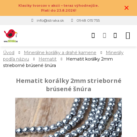
×
Klasiky tvorcov v akcii – teraz výhodnejšie.
Platí do 23.8.2026!
info@istraka.sk
0948 015 755
Úvod
Minerálne korálky a drahé kamene
Minerály
podľa názvu
Hematit
Hematit korálky 2mm
strieborné brúsené šnúra
Hematit korálky 2mm strieborné
brúsené šnúra