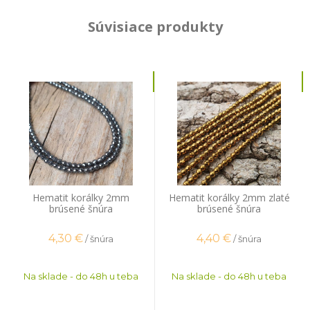
Súvisiace produkty
Hematit korálky 2mm
Hematit korálky 2mm zlaté
brúsené šnúra
brúsené šnúra
4,30
€
4,40
€
/ šnúra
/ šnúra
Na sklade - do 48h u teba
Na sklade - do 48h u teba