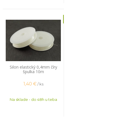
Silon elastický 0,4mm číry
špulka 10m
1,40
€
/ ks
Na sklade - do 48h u teba