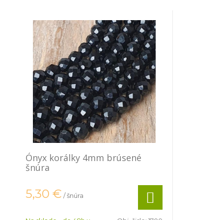
Ónyx korálky 4mm brúsené
šnúra
5,30
€
/ šnúra