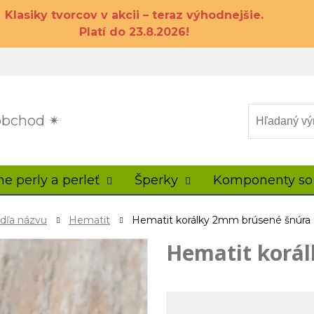
Klasiky tvorcov v akcii – teraz výhodnejšie.
Platí do 23.8.2026!
 obchod ✴
ne perly a perleť
Šperky
Komponenty so
odľa názvu
Hematit
Hematit korálky 2mm brúsené šnúra
Hematit korá