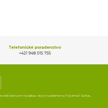
Telefonické poradenstvo
+421 948 015 755
vrdíš kliknutím na odkaz, ktorý ti pošleme na Tvoj email. Súhlas