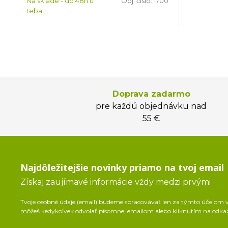
Na sklade - do 48h u
Obj. čislo:
1700
teba
Doprava zadarmo
pre každú objednávku nad
55 €
Najdôležitejšie novinky priamo na tvoj email
Získaj zaujímavé informácie vždy medzi prvými
Tvoje osobné údaje (email) budeme spracovávať len za týmto účelom v 
môžeš kedykoľvek odvolať písomne, emailom alebo kliknutím na odka