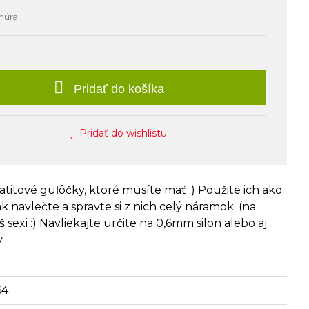
šnúra
Pridať do košíka
Pridať do wishlistu
itové guľôčky, ktoré musíte mať ;) Použite ich ako
k navlečte a spravte si z nich celý náramok. (na
sexi :) Navliekajte určite na 0,6mm silon alebo aj
.
64