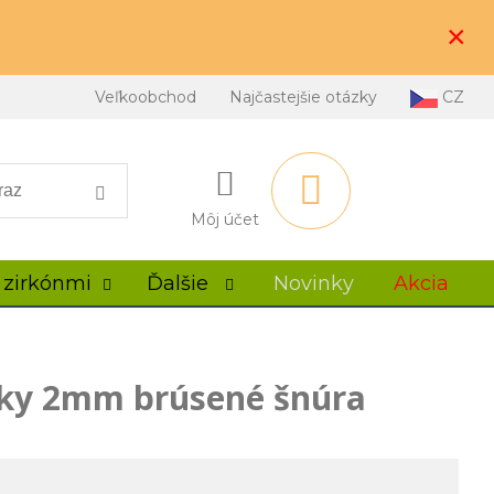
×
Veľkoobchod
Najčastejšie otázky
CZ
Môj účet
 zirkónmi
Ďalšie
Novinky
Akcia
lky 2mm brúsené šnúra