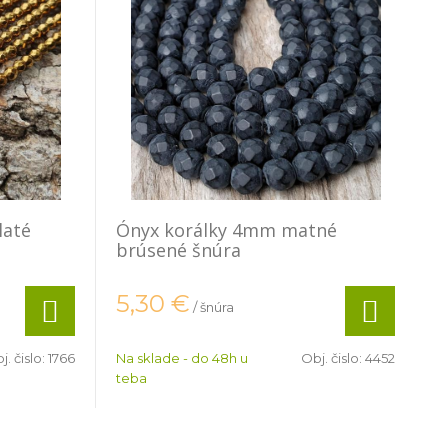
laté
Ónyx korálky 4mm matné
brúsené šnúra
5,30
€
/ šnúra
j. čislo:
1766
Na sklade - do 48h u
Obj. čislo:
4452
teba