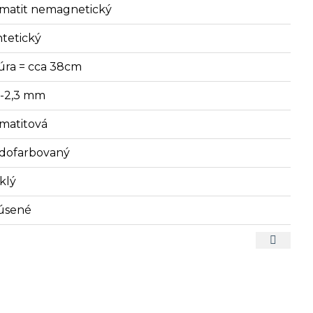
matit nemagnetický
ntetický
úra = cca 38cm
2-2,3 mm
matitová
dofarbovaný
klý
úsené