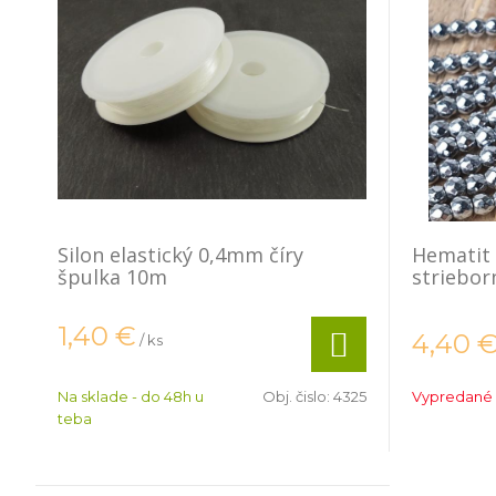
Silon elastický 0,4mm číry
Hematit
špulka 10m
striebor
1,40
€
4,40
/ ks
Na sklade - do 48h u
Obj. čislo:
4325
Vypredané
teba