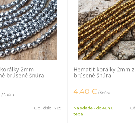
 korálky 2mm
Hematit korálky 2mm z
né brúsené šnúra
brúsené šnúra
4,40
€
€
/ šnúra
/ šnúra
Obj. čislo:
1765
Na sklade - do 48h u
Ob
teba