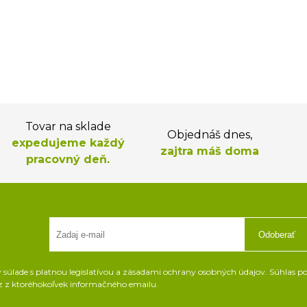
Tovar na sklade
Objednáš dnes,
expedujeme každý
zajtra máš doma
pracovný deň.
Odoberať
súlade s platnou legislatívou a zásadami ochrany osobných údajov. Súhlas pot
z z ktoréhokoľvek informačného emailu.