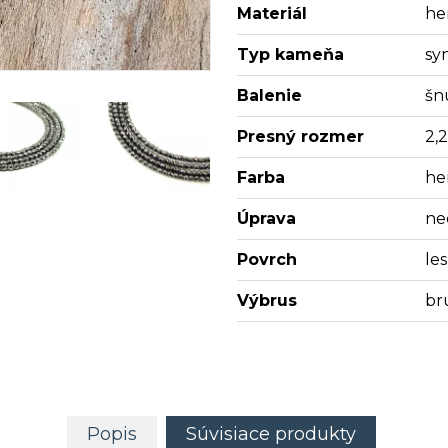
Materiál
he
Typ kameňa
sy
Balenie
šn
Presný rozmer
2,
Farba
he
Úprava
ne
Povrch
les
Výbrus
br
Popis
Súvisiace produkty