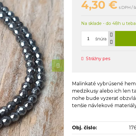
4,30
€
s DPH / 
Na sklade - do 48h u teba
šnúra
Strážny pes
Malinkaté vybrúsené hemat
medzikusy alebo ich len ta
nohe bude vyzerať obzvláš 
tenšie návlekové materiály
Obj. čislo:
17