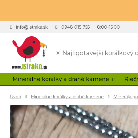
info@istraka.sk
0948 015 755
8:00-15:00
✴ Najligotavejší korálkový
Minerálne korálky a drahé kamene
Rieč
Úvod
Minerálne korálky a drahé kamene
Minerály p