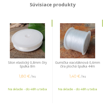
Súvisiace produkty
Silon elastický 0,8mm číry
Gumička viacvláknová 0,6mm
špulka 8m
číra plochá špulka 44m
1,80
€
1,40
€
/ ks
/ ks
Na sklade - do 48h u teba
Na sklade - do 48h u teba