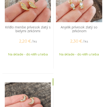
Krídlo menšie prívesok zlatý s
Anjelik prívesok zlatý so
bielymi zirkónmi
zirkónom
2,20
€
2,30
€
/ ks
/ ks
Na sklade - do 48h u teba
Na sklade - do 48h u teba