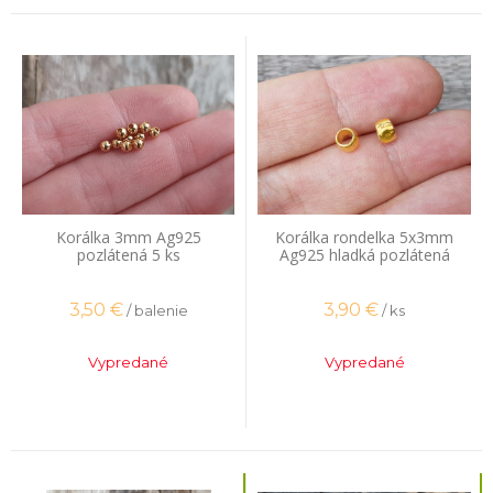
Korálka 3mm Ag925
Korálka rondelka 5x3mm
pozlátená 5 ks
Ag925 hladká pozlátená
3,50
€
3,90
€
/ balenie
/ ks
Vypredané
Vypredané