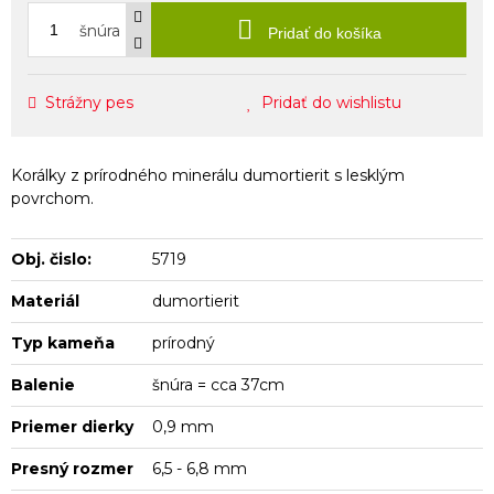
šnúra
Pridať do košíka
Strážny pes
Pridať do wishlistu
Korálky z prírodného minerálu dumortierit s lesklým
povrchom.
Obj. čislo:
5719
Materiál
dumortierit
Typ kameňa
prírodný
Balenie
šnúra = cca 37cm
Priemer dierky
0,9 mm
Presný rozmer
6,5 - 6,8 mm