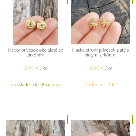
Placka prívesok oko zlaté so
Placka strom prívesok zlatý s
zirkónmi
bielymi zirkónmi
2,30
€
2,30
€
/ ks
/ ks
Na sklade - do 48h u teba
Posledné 1 - 2 ks