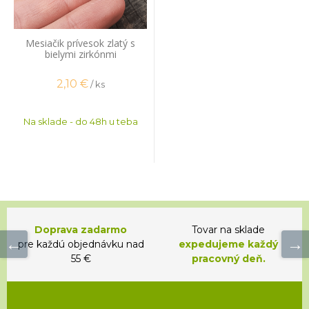
Mesiačik prívesok zlatý s
bielymi zirkónmi
2,10
€
/ ks
Na sklade - do 48h u teba
Doprava zadarmo
Tovar na sklade
pre každú objednávku nad
expedujeme každý
55 €
pracovný deň.