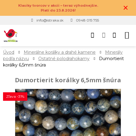
×
Klasiky tvorcov v akcii – teraz výhodnejšie.
Platí do 23.8.2026!
info@istraka.sk
0948 015 755
Úvod
Minerálne korálky a drahé kamene
Minerály
podľa názvu
Ostatné polodrahokamy
Dumortierit
korálky 6,5mm šnúra
Dumortierit korálky 6,5mm šnúra
Zľava -31%