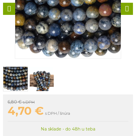
6,80 €
s DPH
4,70
€
s DPH / šnúra
Na sklade - do 48h u teba