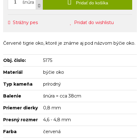
šnúra
Pridať do košíka
Strážny pes
Pridať do wishlistu
Červené tigrie oko, ktoré je známe aj pod názvom býčie oko.
Obj. čislo:
5175
Materiál
býčie oko
Typ kameňa
prírodný
Balenie
šnúra = cca 38cm
Priemer dierky
0,8 mm
Presný rozmer
4,6 - 4,8 mm
Farba
červená