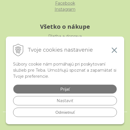
Facebook
Instagram
Všetko o nákupe
Platba a doprava
Reklamácia, výmena, vrátenie
Obchodné podmienky
Tvoje cookies nastavenie
Ochrana osobných údajov
Súbory cookie nám pomáhajú pri poskytovaní
služieb pre Teba. Umožňujú spoznať a zapamätať si
iStraka
Tvoje preferencie.
Kontakt
Veľkoobchod
Prijať
Najčastejšie otázky
Certifikáty
Nastaviť
Odmietnuť
© 2026 istraka.sk - najligotavejšie korálky a polodrahokamy široko ďaleko •
NextShop
&
e-shop Pohoda Connector
by
NextCom s.r.o.