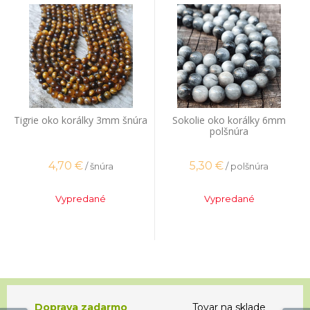
Tigrie oko korálky 3mm šnúra
Sokolie oko korálky 6mm
polšnúra
4,70
€
5,30
€
/ šnúra
/ polšnúra
Vypredané
Vypredané
Doprava zadarmo
Tovar na sklade