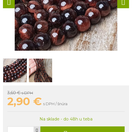
3,60 €
s DPH
2,90
€
s DPH / šnúra
Na sklade - do 48h u teba