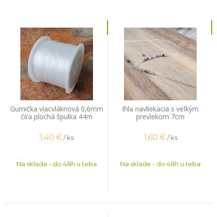
Gumička viacvláknová 0,6mm
Ihla navliekacia s veľkým
číra plochá špulka 44m
prevlekom 7cm
1,40
€
1,60
€
/ ks
/ ks
Na sklade - do 48h u teba
Na sklade - do 48h u teba