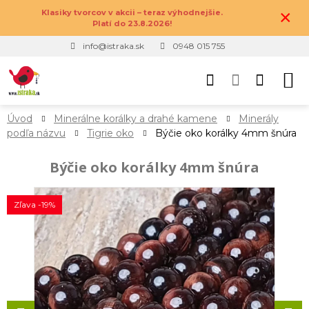
×
Klasiky tvorcov v akcii – teraz výhodnejšie.
Platí do 23.8.2026!
info@istraka.sk
0948 015 755
Úvod
Minerálne korálky a drahé kamene
Minerály
podľa názvu
Tigrie oko
Býčie oko korálky 4mm šnúra
Býčie oko korálky 4mm šnúra
Zľava -19%