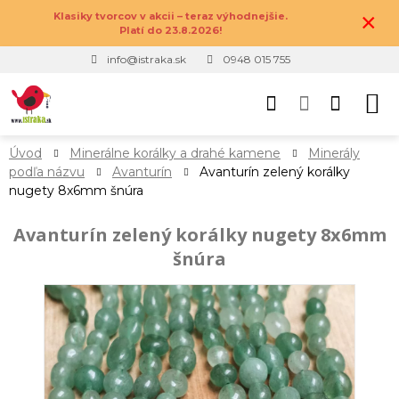
×
Klasiky tvorcov v akcii – teraz výhodnejšie.
Platí do 23.8.2026!
info@istraka.sk
0948 015 755
Úvod
Minerálne korálky a drahé kamene
Minerály
podľa názvu
Avanturín
Avanturín zelený korálky
nugety 8x6mm šnúra
Avanturín zelený korálky nugety 8x6mm
šnúra