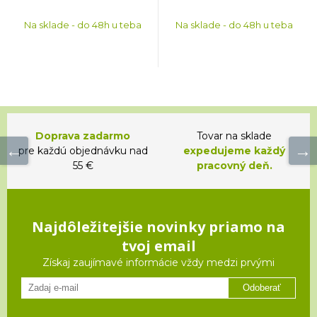
Na sklade - do 48h u teba
Na sklade - do 48h u teba
Doprava zadarmo
Tovar na sklade
pre každú objednávku nad
expedujeme každý
55 €
pracovný deň.
Najdôležitejšie novinky priamo na
tvoj email
Získaj zaujímavé informácie vždy medzi prvými
Odoberať