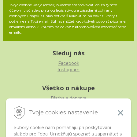
Tvoje osobné údaje (email) budeme spracovávať len za týmto
účelom v súlade s platnou legislatívou a zásadami ochrany
osobných údajov. Súhlas potvrdíš kliknutím na odkaz, ktorý ti
pošleme na Tvoj email. Súhlas môžeš kedykoľvek odvolať písomne,
emailom alebo kliknutím na odkaz z ktoréhokoľvek informačného
emailu.
Sleduj nás
Facebook
Instagram
Všetko o nákupe
Platba a doprava
Reklamácia, výmena, vrátenie
Obchodné podmienky
Tvoje cookies nastavenie
Ochrana osobných údajov
Súbory cookie nám pomáhajú pri poskytovaní
služieb pre Teba. Umožňujú spoznať a zapamätať si
iStraka