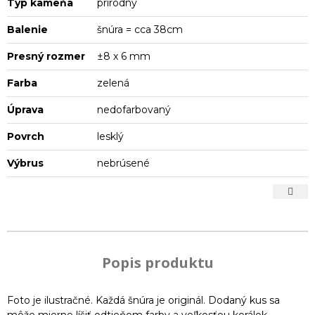
Typ kameňa
prírodný
Balenie
šnúra = cca 38cm
Presný rozmer
±8 x 6 mm
Farba
zelená
Úprava
nedofarbovaný
Povrch
lesklý
Výbrus
nebrúsené
Popis produktu
Foto je ilustračné. Každá šnúra je originál. Dodaný kus sa
môže mierne líšiť odtieňom farby a veľkosťou korálok.