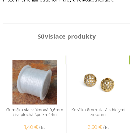
Súvisiace produkty
Gumička viacvláknová 0,6mm
Korálka 8mm zlatá s bielymi
číra plochá špulka 44m
zirkónmi
1,40
€
2,60
€
/ ks
/ ks