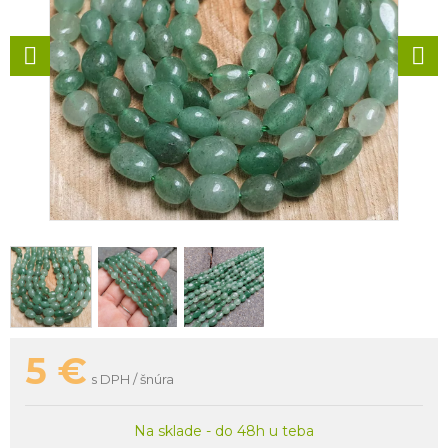
5
€
s DPH / šnúra
Na sklade - do 48h u teba