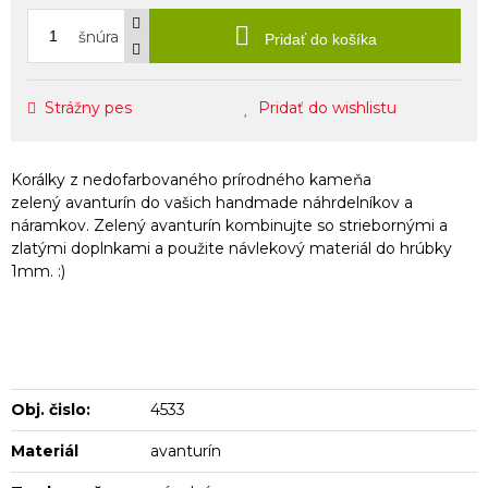
šnúra
Pridať do košíka
Strážny pes
Pridať do wishlistu
Korálky z nedofarbovaného prírodného kameňa
zelený avanturín do vašich handmade náhrdelníkov a
náramkov. Zelený avanturín kombinujte so striebornými a
zlatými doplnkami a použite návlekový materiál do hrúbky
1mm. :)
Obj. čislo:
4533
Materiál
avanturín