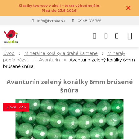
×
Klasiky tvorcov v akcii – teraz výhodnejšie.
Platí do 23.8.2026!
info@istraka.sk
0948 015 755
Úvod
Minerálne korálky a drahé kamene
Minerály
podľa názvu
Avanturín
Avanturín zelený korálky 6mm
brúsené šnúra
Avanturín zelený korálky 6mm brúsené
šnúra
Zľava -22%