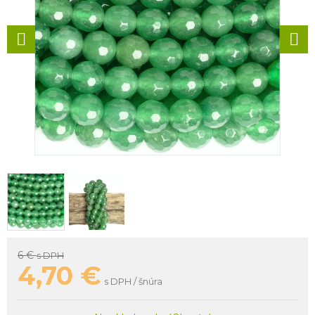
6 €
s DPH
4,70
€
s DPH / šnúra