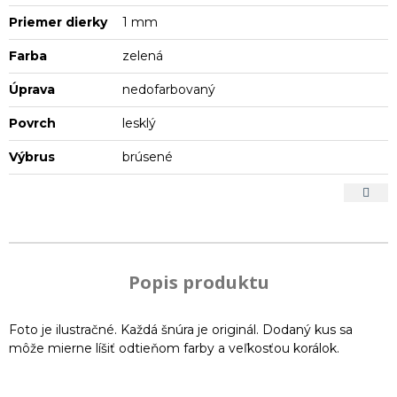
Priemer dierky
1 mm
Farba
zelená
Úprava
nedofarbovaný
Povrch
lesklý
Výbrus
brúsené
Popis produktu
Foto je ilustračné. Každá šnúra je originál. Dodaný kus sa
môže mierne líšiť odtieňom farby a veľkosťou korálok.