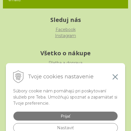
Sleduj nás
Facebook
Instagram
Všetko o nákupe
Platba a doprava
Reklamácia, výmena, vrátenie
Obchodné podmienky
Tvoje cookies nastavenie
Ochrana osobných údajov
Súbory cookie nám pomáhajú pri poskytovaní
služieb pre Teba. Umožňujú spoznať a zapamätať si
iStraka
Tvoje preferencie.
Kontakt
Veľkoobchod
Prijať
Najčastejšie otázky
Certifikáty
Nastaviť