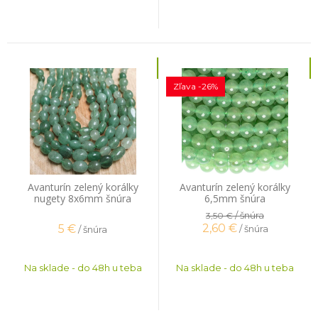
Zľava -26%
Avanturín zelený korálky
Avanturín zelený korálky
nugety 8x6mm šnúra
6,5mm šnúra
/ šnúra
3,50 €
2,60
€
5
€
/ šnúra
/ šnúra
Na sklade - do 48h u teba
Na sklade - do 48h u teba