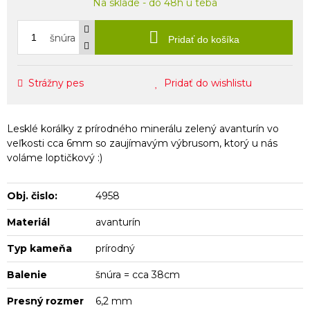
Na sklade - do 48h u teba
šnúra
Pridať do košíka
Strážny pes
Pridať do wishlistu
Lesklé korálky z prírodného minerálu zelený avanturín vo
veľkosti cca 6mm so zaujímavým výbrusom, ktorý u nás
voláme loptičkový :)
Obj. čislo:
4958
Materiál
avanturín
Typ kameňa
prírodný
Balenie
šnúra = cca 38cm
Presný rozmer
6,2 mm