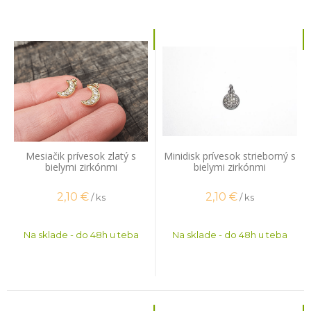
Mesiačik prívesok zlatý s
Minidisk prívesok strieborný s
bielymi zirkónmi
bielymi zirkónmi
2,10
€
2,10
€
/ ks
/ ks
Na sklade - do 48h u teba
Na sklade - do 48h u teba