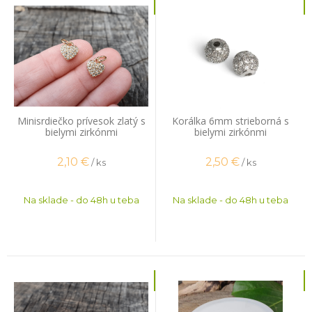
Minisrdiečko prívesok zlatý s
Korálka 6mm strieborná s
bielymi zirkónmi
bielymi zirkónmi
2,10
€
2,50
€
/ ks
/ ks
Na sklade - do 48h u teba
Na sklade - do 48h u teba