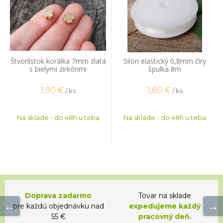
Štvorlístok korálka 7mm zlatá
Silon elastický 0,8mm číry
s bielymi zirkónmi
špulka 8m
1,90
€
1,80
€
/ ks
/ ks
Na sklade - do 48h u teba
Na sklade - do 48h u teba
Doprava zadarmo
Tovar na sklade
pre každú objednávku nad
expedujeme každý
55 €
pracovný deň.