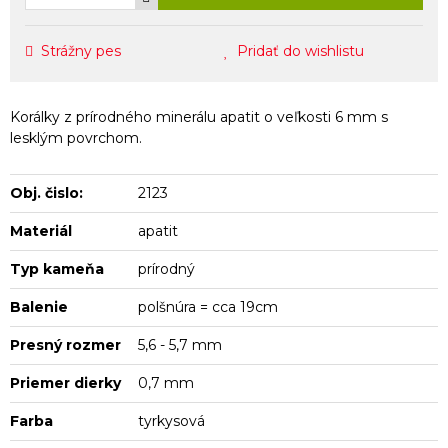
Strážny pes
Pridať do wishlistu
Korálky z prírodného minerálu apatit o veľkosti 6 mm s
lesklým povrchom.
Obj. čislo:
2123
Materiál
apatit
Typ kameňa
prírodný
Balenie
polšnúra = cca 19cm
Presný rozmer
5,6 - 5,7 mm
Priemer dierky
0,7 mm
Farba
tyrkysová