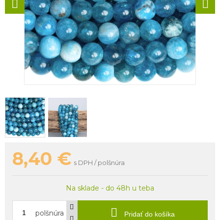
8,40
€
s DPH / polšnúra
Na sklade - do 48h u teba
polšnúra
Pridať do košíka