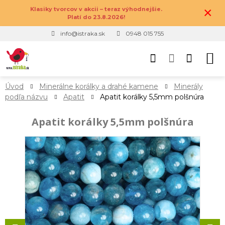
×
Klasiky tvorcov v akcii – teraz výhodnejšie.
Platí do 23.8.2026!
info@istraka.sk
0948 015 755
Úvod
Minerálne korálky a drahé kamene
Minerály
podľa názvu
Apatit
Apatit korálky 5,5mm polšnúra
Apatit korálky 5,5mm polšnúra