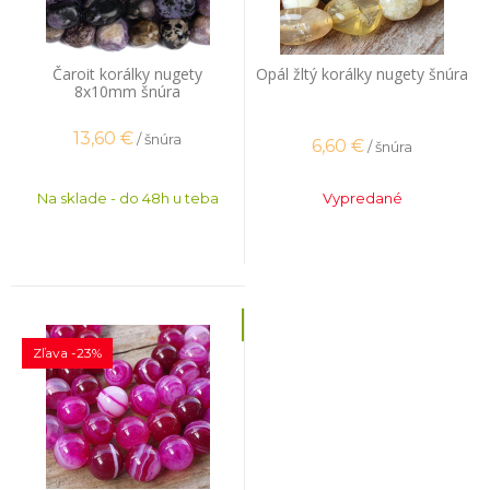
Čaroit korálky nugety
Opál žltý korálky nugety šnúra
8x10mm šnúra
13,60
€
/ šnúra
6,60
€
/ šnúra
Na sklade - do 48h u teba
Vypredané
Zľava -23%