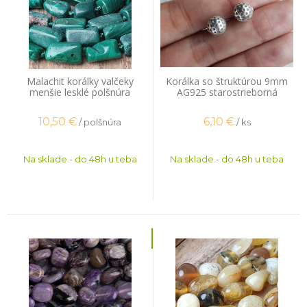
Malachit korálky valčeky
Korálka so štruktúrou 9mm
menšie lesklé polšnúra
AG925 starostrieborná
10,50
€
6,10
€
/ polšnúra
/ ks
Na sklade - do 48h u teba
Na sklade - do 48h u teba