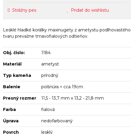
Strážny pes
Pridať do wishlistu
Lesklé hladké korálky maxinugety z ametystu podlhovastého
tvaru prevažne tmavofialových odtieňov.
Obj. čislo:
1184
Materiál
ametyst
Typ kameňa
prírodný
Balenie
polšnúra = cca 19cm
Presný rozmer
11,5 - 13,7 mm x 13,2 - 21,8 mm
Farba
fialová
Úprava
nedofarbovaný
Povrch
lesklý