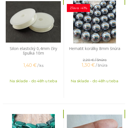
Zľava -41%
Silon elastický 0,4mm číry
Hematit korálky 8mm šnúra
špulka 10m
/ šnúra
2,20 €
1,30
€
1,40
€
/ šnúra
/ ks
Na sklade - do 48h u teba
Na sklade - do 48h u teba