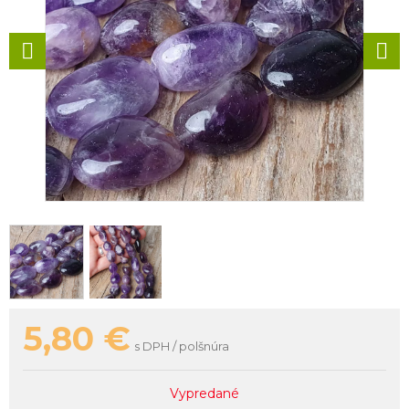
5,80
€
s DPH / polšnúra
Vypredané