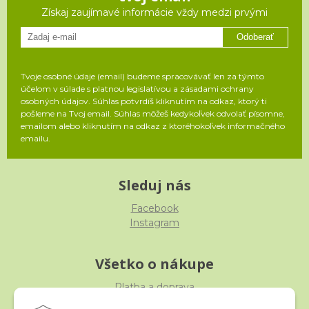
Získaj zaujímavé informácie vždy medzi prvými
Odoberať
Tvoje osobné údaje (email) budeme spracovávať len za týmto
účelom v súlade s platnou legislatívou a zásadami ochrany
osobných údajov. Súhlas potvrdíš kliknutím na odkaz, ktorý ti
pošleme na Tvoj email. Súhlas môžeš kedykoľvek odvolať písomne,
emailom alebo kliknutím na odkaz z ktoréhokoľvek informačného
emailu.
Sleduj nás
Facebook
Instagram
Všetko o nákupe
Platba a doprava
Reklamácia, výmena, vrátenie