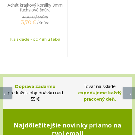
Achát krajkový korálky 8mm
fuchsiové šnúra
/ šnúra
4,80 €
3,70
€
/ šnúra
Na sklade - do 48h u teba
Doprava zadarmo
Tovar na sklade
pre každú objednávku nad
expedujeme každý
55 €
pracovný deň.
Najdôležitejšie novinky priamo na
tvoj email