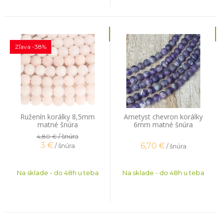
Zľava -38%
Ruženín korálky 8,5mm
Ametyst chevron korálky
matné šnúra
6mm matné šnúra
/ šnúra
4,80 €
3
€
6,70
€
/ šnúra
/ šnúra
Na sklade - do 48h u teba
Na sklade - do 48h u teba