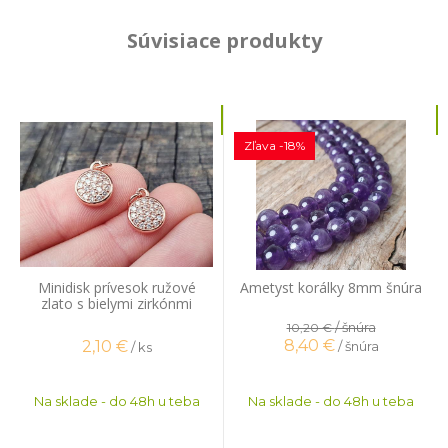
Súvisiace produkty
Zľava -18%
Minidisk prívesok ružové
Ametyst korálky 8mm šnúra
zlato s bielymi zirkónmi
/ šnúra
10,20 €
8,40
€
2,10
€
/ šnúra
/ ks
Na sklade - do 48h u teba
Na sklade - do 48h u teba