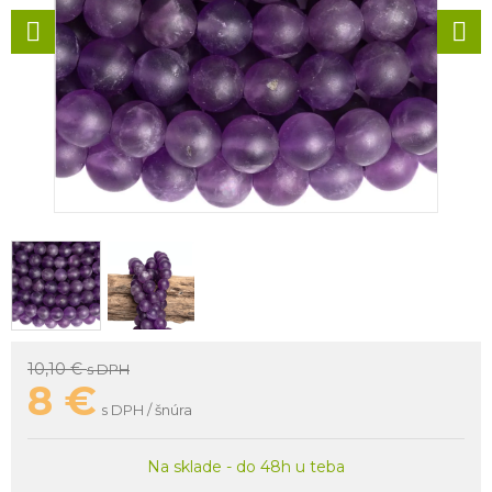
10,10 €
s DPH
8
€
s DPH / šnúra
Na sklade - do 48h u teba