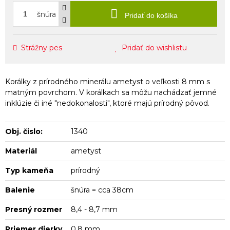
šnúra
Pridať do košíka
Strážny pes
Pridať do wishlistu
Korálky z prírodného minerálu ametyst o veľkosti 8 mm s
matným povrchom. V korálkach sa môžu nachádzať jemné
inklúzie či iné "nedokonalosti", ktoré majú prírodný pôvod.
Obj. čislo:
1340
Materiál
ametyst
Typ kameňa
prírodný
Balenie
šnúra = cca 38cm
Presný rozmer
8,4 - 8,7 mm
Priemer dierky
0,8 mm