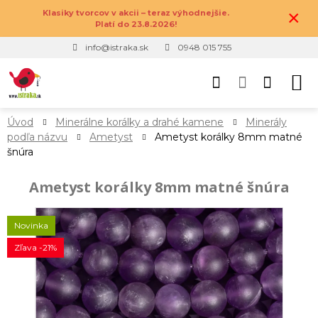
×
Klasiky tvorcov v akcii – teraz výhodnejšie.
Platí do 23.8.2026!
info@istraka.sk
0948 015 755
Úvod
Minerálne korálky a drahé kamene
Minerály
podľa názvu
Ametyst
Ametyst korálky 8mm matné
šnúra
Ametyst korálky 8mm matné šnúra
Novinka
Zľava -21%