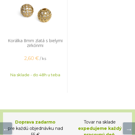
Korálka 8mm zlatá s bielymi
zirkónmi
2,60
€
/ ks
Na sklade - do 48h u teba
Doprava zadarmo
Tovar na sklade
pre každú objednávku nad
expedujeme každý
55 €
pracovný deň.