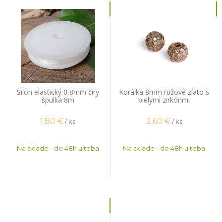
Silon elastický 0,8mm číry
Korálka 8mm ružové zlato s
špulka 8m
bielymi zirkónmi
1,80
€
2,60
€
/ ks
/ ks
Na sklade - do 48h u teba
Na sklade - do 48h u teba