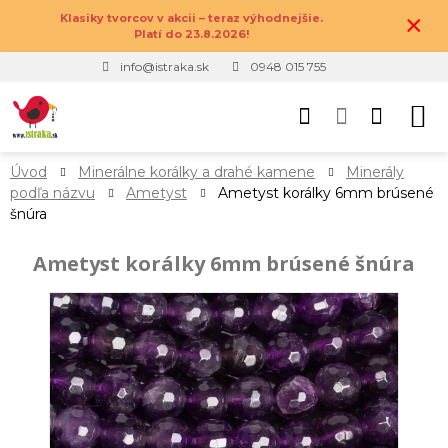
×
Klasiky tvorcov v akcii – teraz výhodnejšie.
Platí do 23.8.2026!
info@istraka.sk
0948 015 755
Úvod
Minerálne korálky a drahé kamene
Minerály
podľa názvu
Ametyst
Ametyst korálky 6mm brúsené
šnúra
Ametyst korálky 6mm brúsené šnúra