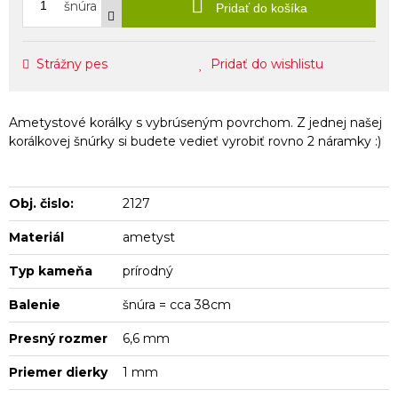
šnúra
Pridať do košíka
Strážny pes
Pridať do wishlistu
Ametystové korálky s vybrúseným povrchom. Z jednej našej
korálkovej šnúrky si budete vedieť vyrobiť rovno 2 náramky :)
Obj. čislo:
2127
Materiál
ametyst
Typ kameňa
prírodný
Balenie
šnúra = cca 38cm
Presný rozmer
6,6 mm
Priemer dierky
1 mm