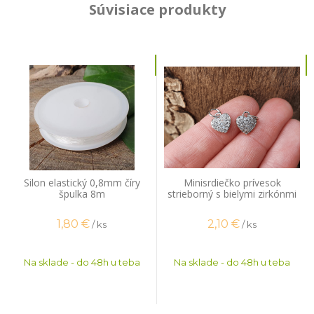
Súvisiace produkty
Silon elastický 0,8mm číry
Minisrdiečko prívesok
špulka 8m
strieborný s bielymi zirkónmi
1,80
€
2,10
€
/ ks
/ ks
Na sklade - do 48h u teba
Na sklade - do 48h u teba