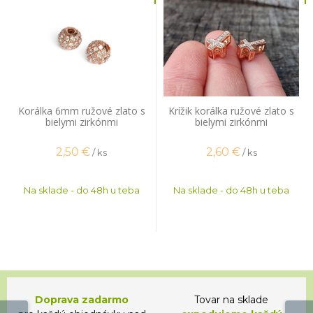
Korálka 6mm ružové zlato s
Krížik korálka ružové zlato s
bielymi zirkónmi
bielymi zirkónmi
2,50
€
2,60
€
/ ks
/ ks
Na sklade - do 48h u teba
Na sklade - do 48h u teba
Doprava zadarmo
Tovar na sklade