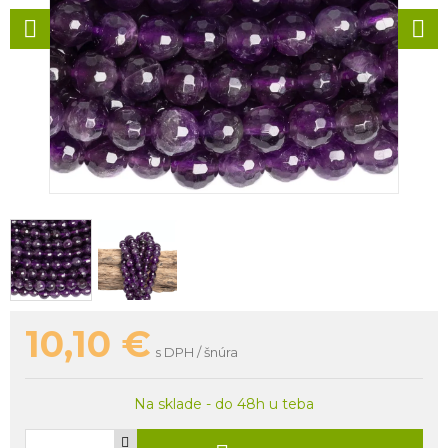
10,10
€
s DPH / šnúra
Na sklade - do 48h u teba