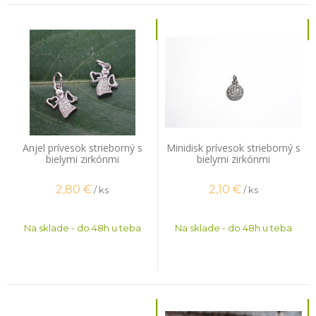
Anjel prívesok strieborný s
Minidisk prívesok strieborný s
bielymi zirkónmi
bielymi zirkónmi
2,80
€
2,10
€
/ ks
/ ks
Na sklade - do 48h u teba
Na sklade - do 48h u teba