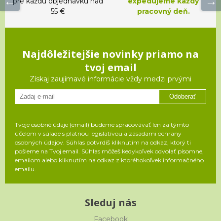
pre každú objednávku nad
expedujeme každý
55 €
pracovný deň.
Najdôležitejšie novinky priamo na
tvoj email
Získaj zaujímavé informácie vždy medzi prvými
Odoberať
Tvoje osobné údaje (email) budeme spracovávať len za týmto
účelom v súlade s platnou legislatívou a zásadami ochrany
osobných údajov. Súhlas potvrdíš kliknutím na odkaz, ktorý ti
pošleme na Tvoj email. Súhlas môžeš kedykoľvek odvolať písomne,
emailom alebo kliknutím na odkaz z ktoréhokoľvek informačného
emailu.
Sleduj nás
Facebook