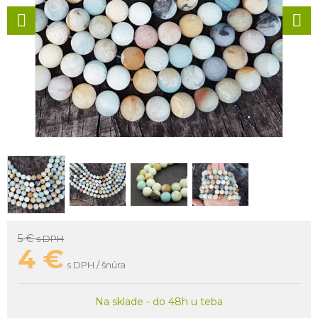
5 €
s DPH
4
€
s DPH / šnúra
Na sklade - do 48h u teba