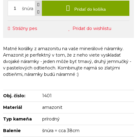
šnúra
Pridať do košíka
Strážny pes
Pridať do wishlistu
Matné korálky z amazonitu na vaše minerálové náramky.
Amazonit je perfektný v tom, že z neho viete vyskladať
dvojaké náramky - jeden môže byť tmavý, druhý jemnučký -
v pastelových odtieňoch. Kombinujte najmä so zlatými
odtieňmi, náramky budú náramné :)
Obj. čislo:
1401
Materiál
amazonit
Typ kameňa
prírodný
Balenie
šnúra = cca 38cm