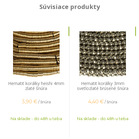
Súvisiace produkty
Hematit korálky heishi 4mm
Hematit korálky 3mm
zlaté šnúra
svetlozlaté brúsené šnúra
3,90
€
4,40
€
/ šnúra
/ šnúra
Na sklade - do 48h u teba
Na sklade - do 48h u teba