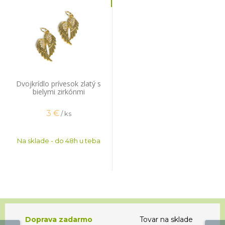
Dvojkrídlo prívesok zlatý s
bielymi zirkónmi
3
€
/ ks
Na sklade - do 48h u teba
Doprava zadarmo
Tovar na sklade