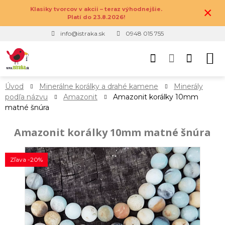
×
Klasiky tvorcov v akcii – teraz výhodnejšie.
Platí do 23.8.2026!
info@istraka.sk
0948 015 755
Úvod
Minerálne korálky a drahé kamene
Minerály
podľa názvu
Amazonit
Amazonit korálky 10mm
matné šnúra
Amazonit korálky 10mm matné šnúra
Zľava -20%