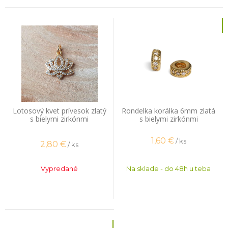
Lotosový kvet prívesok zlatý
Rondelka korálka 6mm zlatá
s bielymi zirkónmi
s bielymi zirkónmi
1,60
€
/ ks
2,80
€
/ ks
Vypredané
Na sklade - do 48h u teba