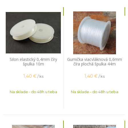
Silon elastický 0,4mm číry
Gumička viacvláknová 0,6mm
špulka 10m
číra plochá špulka 44m
1,40
€
1,40
€
/ ks
/ ks
Na sklade - do 48h u teba
Na sklade - do 48h u teba