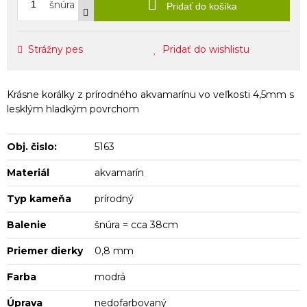
šnúra
Pridať do košíka
Strážny pes
Pridať do wishlistu
Krásne korálky z prírodného akvamarínu vo veľkosti 4,5mm s
lesklým hladkým povrchom
Obj. čislo:
5163
Materiál
akvamarín
Typ kameňa
prírodný
Balenie
šnúra = cca 38cm
Priemer dierky
0,8 mm
Farba
modrá
Úprava
nedofarbovaný