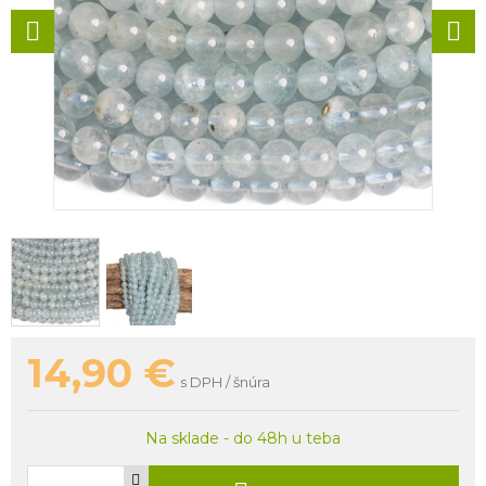
14,90
€
s DPH / šnúra
Na sklade - do 48h u teba