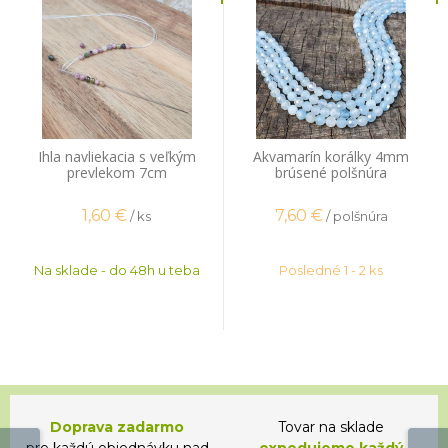
Ihla navliekacia s veľkým
Akvamarín korálky 4mm
prevlekom 7cm
brúsené polšnúra
1,60
€
7,60
€
/ ks
/ polšnúra
Na sklade - do 48h u teba
Posledné 1 - 2 ks
Doprava zadarmo
Tovar na sklade
pre každú objednávku nad
expedujeme každý