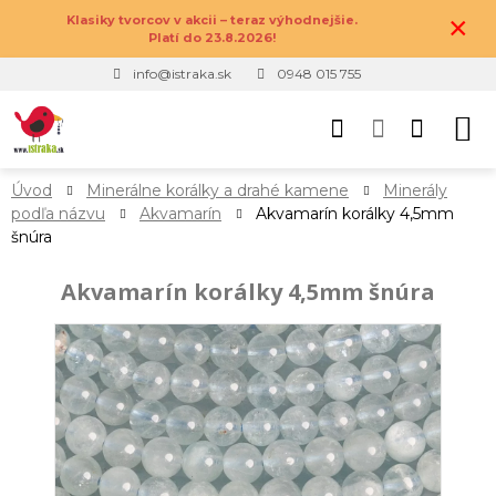
×
Klasiky tvorcov v akcii – teraz výhodnejšie.
Platí do 23.8.2026!
info@istraka.sk
0948 015 755
Úvod
Minerálne korálky a drahé kamene
Minerály
podľa názvu
Akvamarín
Akvamarín korálky 4,5mm
šnúra
Akvamarín korálky 4,5mm šnúra