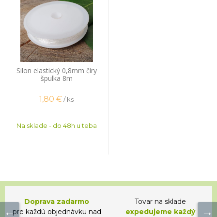
Silon elastický 0,8mm číry
špulka 8m
1,80
€
/ ks
Na sklade - do 48h u teba
Doprava zadarmo
Tovar na sklade
pre každú objednávku nad
expedujeme každý