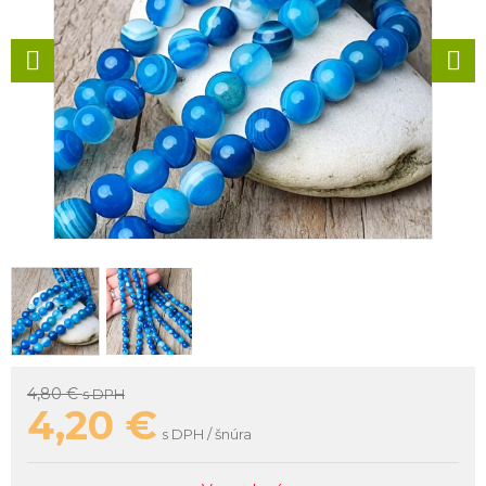
4,80 €
s DPH
4,20
€
s DPH / šnúra