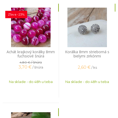
Zľava -23%
Achát krajkový korálky 8mm
Korálka 8mm strieborná s
fuchsiové šnúra
bielymi zirkónmi
/ šnúra
4,80 €
3,70
€
2,60
€
/ šnúra
/ ks
Na sklade - do 48h u teba
Na sklade - do 48h u teba