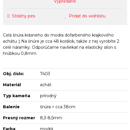
Vypredané
Strážny pes
Pridať do wishlistu
Celá šnúra krásneho do modra dofarbeného krajkového
achátu ;) Na šnúre je cca 48 korálok, takže z nej vyrobíte 2
celé náramky. Odporúčame navliekať na elastický silon s
hrúbkou 0,8mm.
Obj. čislo:
7403
Materiál
achát
Typ kameňa
prírodný
Balenie
šnúra = cca 38cm
Presný rozmer
8,3-8,5mm
Farba
modrá