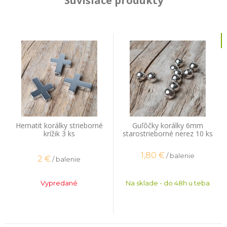
Súvisiace produkty
Hematit korálky strieborné
Guľôčky korálky 6mm
krížik 3 ks
starostrieborné nerez 10 ks
1,80
€
/ balenie
2
€
/ balenie
Vypredané
Na sklade - do 48h u teba