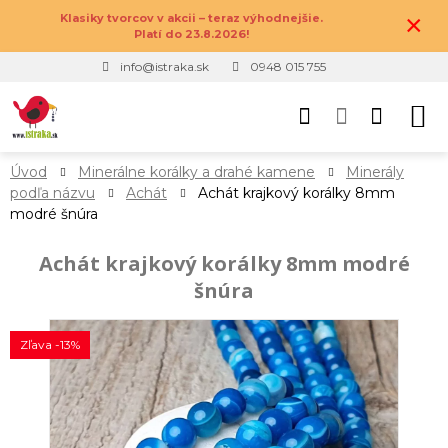
×
Klasiky tvorcov v akcii – teraz výhodnejšie.
Platí do 23.8.2026!
info@istraka.sk
0948 015 755
Úvod
Minerálne korálky a drahé kamene
Minerály
podľa názvu
Achát
Achát krajkový korálky 8mm
modré šnúra
Achát krajkový korálky 8mm modré
šnúra
Zľava -13%