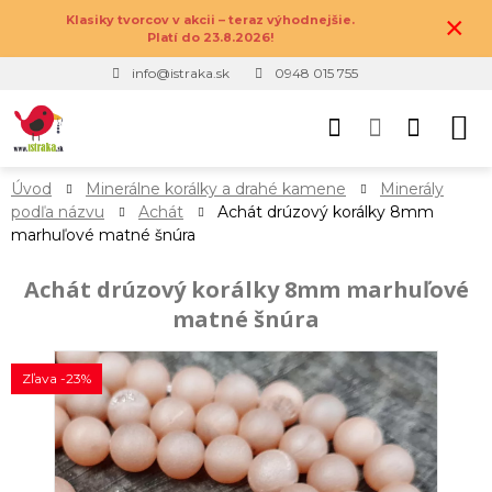
×
Klasiky tvorcov v akcii – teraz výhodnejšie.
Platí do 23.8.2026!
info@istraka.sk
0948 015 755
Úvod
Minerálne korálky a drahé kamene
Minerály
podľa názvu
Achát
Achát drúzový korálky 8mm
marhuľové matné šnúra
Achát drúzový korálky 8mm marhuľové
matné šnúra
Zľava -23%