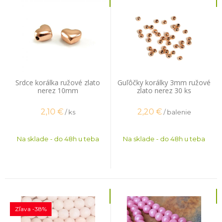
Srdce korálka ružové zlato
Guľôčky korálky 3mm ružové
nerez 10mm
zlato nerez 30 ks
2,10
€
2,20
€
/ ks
/ balenie
Na sklade - do 48h u teba
Na sklade - do 48h u teba
Zľava -38%