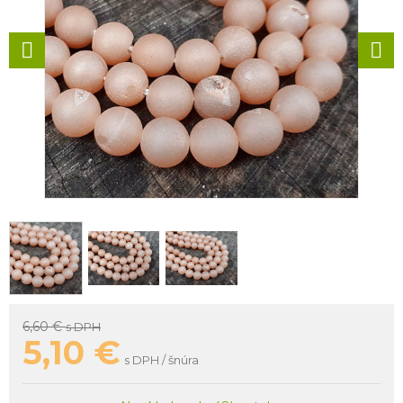
6,60 €
s DPH
5,10
€
s DPH / šnúra