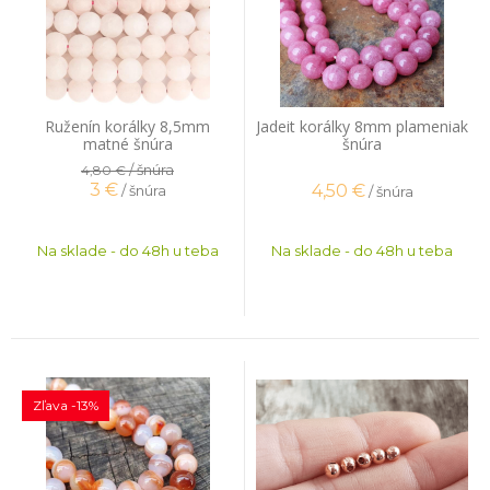
Ruženín korálky 8,5mm
Jadeit korálky 8mm plameniak
matné šnúra
šnúra
/ šnúra
4,80 €
3
€
4,50
€
/ šnúra
/ šnúra
Na sklade - do 48h u teba
Na sklade - do 48h u teba
Zľava -13%