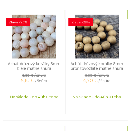
Zľava -23%
Zľava -29%
Achát drúzový korálky 8mm
Achát drúzový korálky 8mm
biele matné šnúra
bronzovozlaté matné šnúra
/ šnúra
/ šnúra
6,60 €
6,60 €
5,10
€
4,70
€
/ šnúra
/ šnúra
Na sklade - do 48h u teba
Na sklade - do 48h u teba