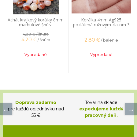
Achát krajkový korálky 8mm
Korálka 4mm Ag925
marhuľové šnúra
pozlátená ružovým zlatom 3
ks
/ šnúra
4,80 €
4,20
€
2,80
€
/ šnúra
/ balenie
Vypredané
Vypredané
Doprava zadarmo
Tovar na sklade
pre každú objednávku nad
expedujeme každý
55 €
pracovný deň.