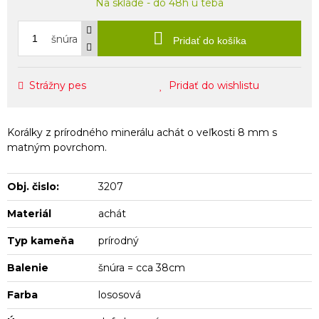
Na sklade - do 48h u teba
šnúra
Pridať do košíka
Strážny pes
Pridať do wishlistu
Korálky z prírodného minerálu achát o veľkosti 8 mm s
matným povrchom.
Obj. čislo:
3207
Materiál
achát
Typ kameňa
prírodný
Balenie
šnúra = cca 38cm
Farba
lososová