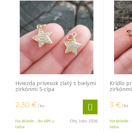
Hviezda prívesok zlatý s bielymi
Krídlo pr
zirkónmi 5-cípa
zirkónmi
2,30
€
3
€
/ ks
/ ks
Na sklade - do 48h u
Obj. čislo:
2326
Na sklade -
teba
teba