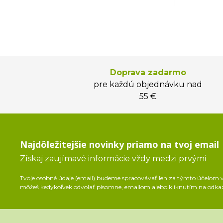
Doprava zadarmo
pre každú objednávku nad
55 €
Najdôležitejšie novinky priamo na tvoj email
Získaj zaujímavé informácie vždy medzi prvými
Tvoje osobné údaje (email) budeme spracovávať len za týmto účelom v 
môžeš kedykoľvek odvolať písomne, emailom alebo kliknutím na odka