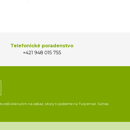
Telefonické poradenstvo
+421 948 015 755
vrdíš kliknutím na odkaz, ktorý ti pošleme na Tvoj email. Súhlas