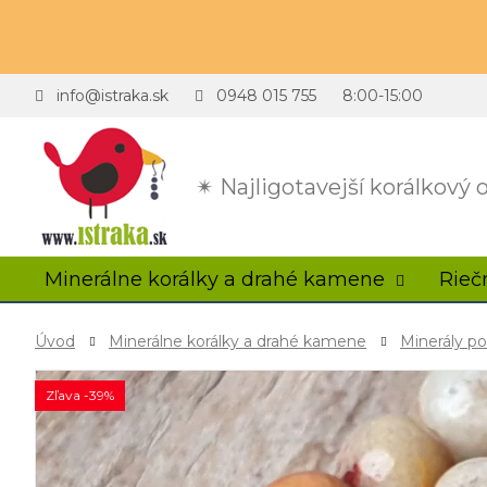
info@istraka.sk
0948 015 755
8:00-15:00
✴ Najligotavejší korálkový
Minerálne korálky a drahé kamene
Rieč
Úvod
Minerálne korálky a drahé kamene
Minerály p
Zľava -39%