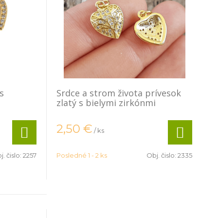
s
Srdce a strom života prívesok
zlatý s bielymi zirkónmi
2,50
€
/ ks
j. čislo:
2257
Posledné 1 - 2 ks
Obj. čislo:
2335