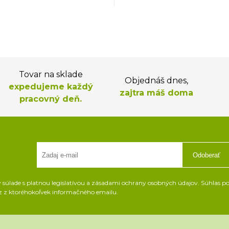
Tovar na sklade
Objednáš dnes,
expedujeme každý
zajtra máš doma
pracovný deň.
Odoberať
súlade s platnou legislatívou a zásadami ochrany osobných údajov. Súhlas pot
z z ktoréhokoľvek informačného emailu.