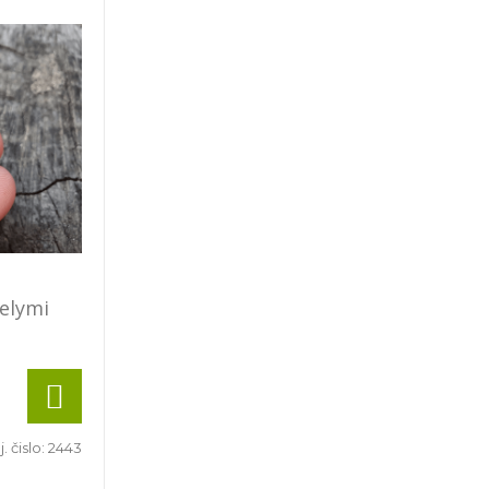
ielymi
. čislo:
2443