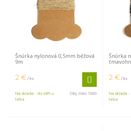
Šnúrka nylonová 0,5mm béžová
Šnúrka 
9m
tmavohn
2
€
2
€
/ ks
/ ks
Na sklade - do 48h u
Obj. čislo:
1360
Na sklade -
teba
teba