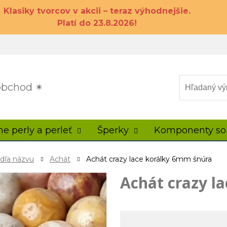
Klasiky tvorcov v akcii – teraz výhodnejšie.
Platí do 23.8.2026!
 obchod ✴
ne perly a perleť
Šperky
Komponenty so
odľa názvu
Achát
Achát crazy lace korálky 6mm šnúra
Achát crazy l