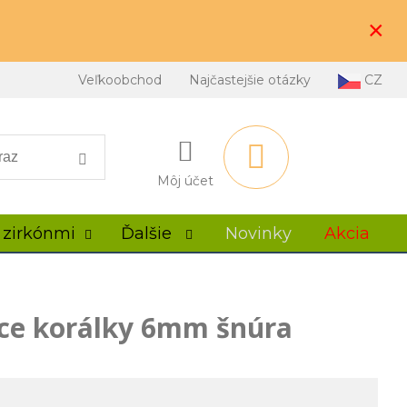
×
Veľkoobchod
Najčastejšie otázky
CZ
Môj účet
 zirkónmi
Ďalšie
Novinky
Akcia
ace korálky 6mm šnúra