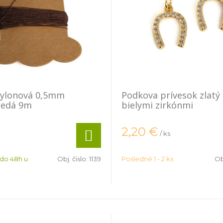
nylonová 0,5mm
Podkova prívesok zlatý 
edá 9m
bielymi zirkónmi
2,20
€
/ ks
 do 48h u
Obj. čislo:
1139
Posledné 1 - 2 ks
Ob