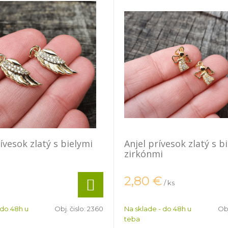
ívesok zlatý s bielymi
Anjel prívesok zlatý s b
zirkónmi
2,80
€
/ ks
 do 48h u
Obj. čislo:
2360
Na sklade - do 48h u
Obj
teba