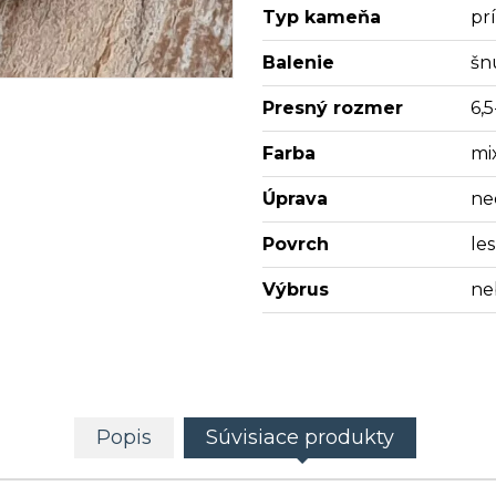
Typ kameňa
pr
Balenie
šn
Presný rozmer
6,
Farba
mi
Úprava
ne
Povrch
les
Výbrus
ne
Popis
Súvisiace produkty