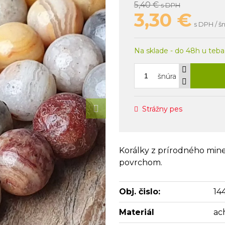
5,40 €
s DPH
3,30
€
s DPH / š
Na sklade - do 48h u teba
šnúra
Strážny pes
Korálky z prírodného miner
povrchom.
Obj. čislo:
14
Materiál
ac