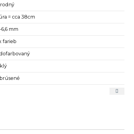
írodný
úra = cca 38cm
5-6,6 mm
x farieb
dofarbovaný
klý
brúsené