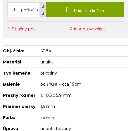
polšnúra
Pridať do košíka
Strážny pes
Pridať do wishlistu
Obj. čislo:
6084
Materiál
unakit
Typ kameňa
prírodný
Balenie
polšnúra = cca 19cm
Presný rozmer
± 10,5 x 5,9 mm
Priemer dierky
1,5 mm
Farba
zelená
Úprava
nedofarbovaný