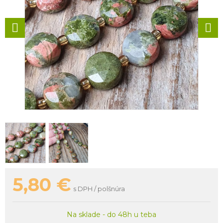
5,80
€
s DPH / polšnúra
Na sklade - do 48h u teba