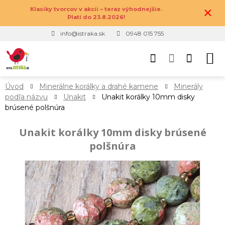
×
Klasiky tvorcov v akcii – teraz výhodnejšie.
Platí do 23.8.2026!
info@istraka.sk
0948 015 755
Úvod
Minerálne korálky a drahé kamene
Minerály
podľa názvu
Unakit
Unakit korálky 10mm disky
brúsené polšnúra
Unakit korálky 10mm disky brúsené
polšnúra