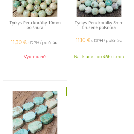
Tyrkys Peru korálky 10mm
Tyrkys Peru korálky 8mm
polšnúra
brúsené polšnúra
11,10
€
s DPH / polšnúra
11,30
€
s DPH / polšnúra
Vypredané
Na sklade - do 48h u teba