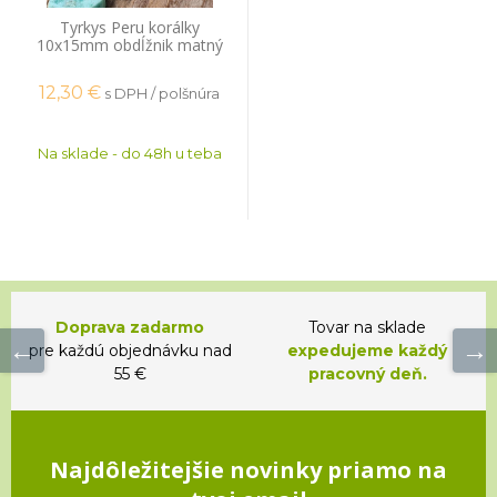
Tyrkys Peru korálky
10x15mm obdĺžnik matný
polšnúra
12,30
€
s DPH / polšnúra
Na sklade - do 48h u teba
Doprava zadarmo
Tovar na sklade
pre každú objednávku nad
expedujeme každý
55 €
pracovný deň.
Najdôležitejšie novinky priamo na