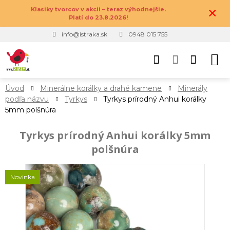
×
Klasiky tvorcov v akcii – teraz výhodnejšie.
Platí do 23.8.2026!
info@istraka.sk
0948 015 755
Úvod
Minerálne korálky a drahé kamene
Minerály
podľa názvu
Tyrkys
Tyrkys prírodný Anhui korálky
5mm polšnúra
Tyrkys prírodný Anhui korálky 5mm
polšnúra
Novinka