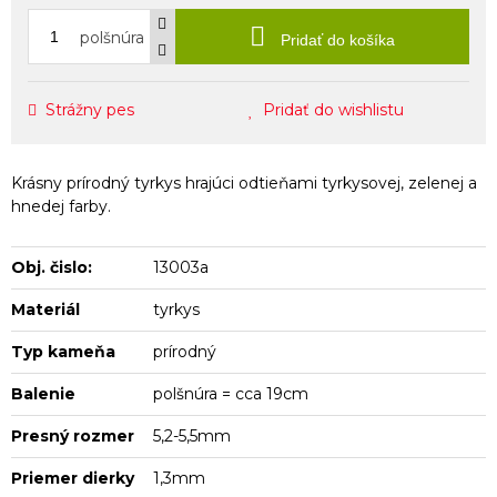
polšnúra
Pridať do košíka
Strážny pes
Pridať do wishlistu
Krásny prírodný tyrkys hrajúci odtieňami tyrkysovej, zelenej a
hnedej farby.
Obj. čislo:
13003a
Materiál
tyrkys
Typ kameňa
prírodný
Balenie
polšnúra = cca 19cm
Presný rozmer
5,2-5,5mm
Priemer dierky
1,3mm