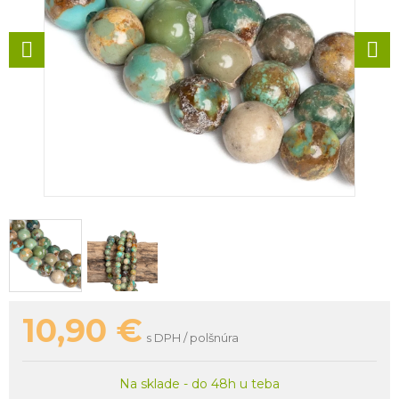
10,90
€
s DPH / polšnúra
Na sklade - do 48h u teba