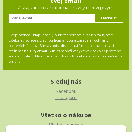
tvoj email
Získaj zaujímavé informácie vždy medzi prvými
Odoberať
Tvoje osobné údaje (email) budeme spracovávať len za týmto
účelom v súlade s platnou legislatívou a zásadami ochrany
osobných údajov. Súhlas potvrdíš kliknutím na odkaz, ktorý ti
pošleme na Tvoj email. Súhlas môžeš kedykoľvek odvolať písomne,
emailom alebo kliknutím na odkaz z ktoréhokoľvek informačného
emailu.
Sleduj nás
Facebook
Instagram
Všetko o nákupe
Platba a doprava
Reklamácia, výmena, vrátenie