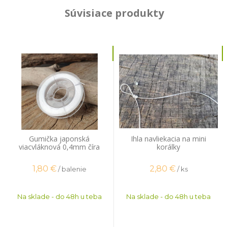
Súvisiace produkty
Gumička japonská
Ihla navliekacia na mini
viacvláknová 0,4mm číra
korálky
plochá 14m
1,80
€
2,80
€
/ balenie
/ ks
Na sklade - do 48h u teba
Na sklade - do 48h u teba