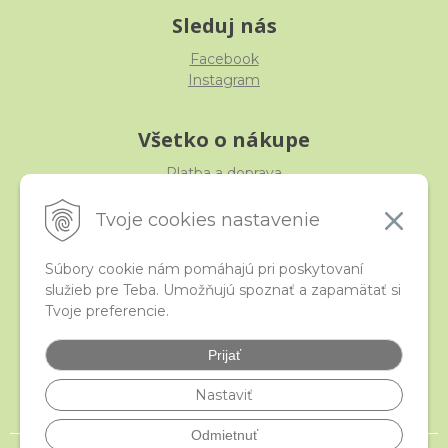
Sleduj nás
Facebook
Instagram
Všetko o nákupe
Platba a doprava
Reklamácia, výmena, vrátenie
Obchodné podmienky
Tvoje cookies nastavenie
Ochrana osobných údajov
Súbory cookie nám pomáhajú pri poskytovaní
služieb pre Teba. Umožňujú spoznať a zapamätať si
iStraka
Tvoje preferencie.
Kontakt
Veľkoobchod
Prijať
Najčastejšie otázky
Certifikáty
Nastaviť
Odmietnuť