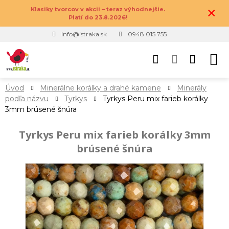
×
Klasiky tvorcov v akcii – teraz výhodnejšie.
Platí do 23.8.2026!
info@istraka.sk
0948 015 755
Úvod
Minerálne korálky a drahé kamene
Minerály
podľa názvu
Tyrkys
Tyrkys Peru mix farieb korálky
3mm brúsené šnúra
Tyrkys Peru mix farieb korálky 3mm
brúsené šnúra