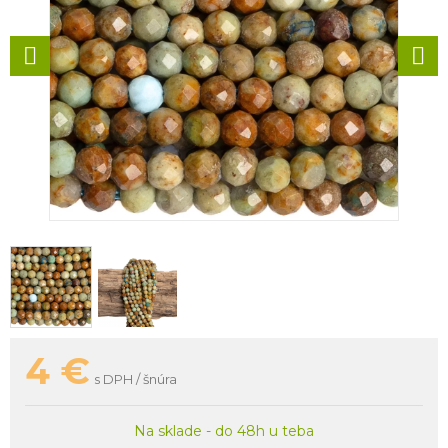
4
€
s DPH / šnúra
Na sklade - do 48h u teba