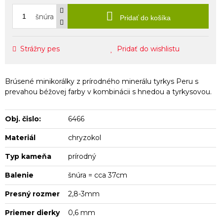
šnúra
Pridať do košíka
Strážny pes
Pridať do wishlistu
Brúsené minikorálky z prírodného minerálu tyrkys Peru s
prevahou béžovej farby v kombinácii s hnedou a tyrkysovou.
Obj. čislo:
6466
Materiál
chryzokol
Typ kameňa
prírodný
Balenie
šnúra = cca 37cm
Presný rozmer
2,8-3mm
Priemer dierky
0,6 mm