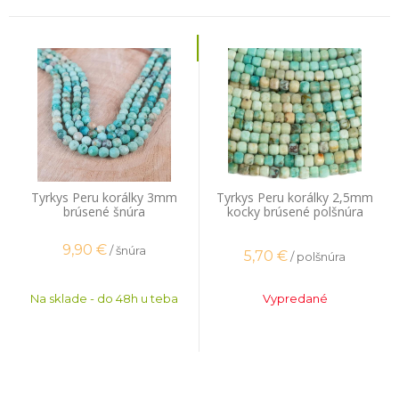
Tyrkys Peru korálky 3mm
Tyrkys Peru korálky 2,5mm
brúsené šnúra
kocky brúsené polšnúra
9,90
€
/ šnúra
5,70
€
/ polšnúra
Na sklade - do 48h u teba
Vypredané