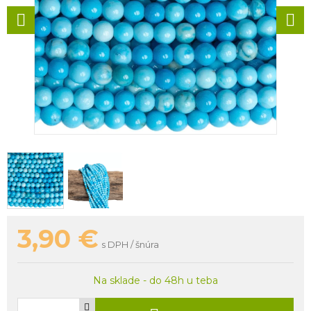
3,90
€
s DPH / šnúra
Na sklade - do 48h u teba