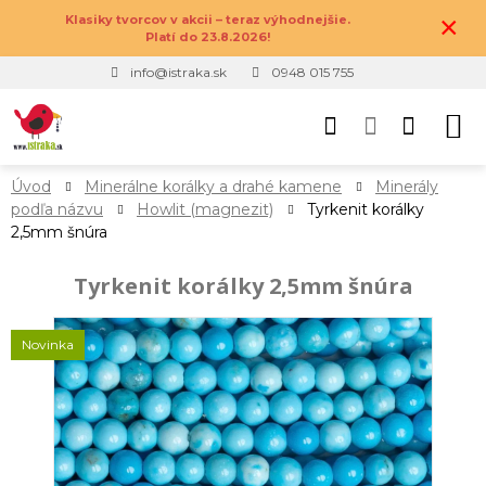
×
Klasiky tvorcov v akcii – teraz výhodnejšie.
Platí do 23.8.2026!
info@istraka.sk
0948 015 755
Úvod
Minerálne korálky a drahé kamene
Minerály
podľa názvu
Howlit (magnezit)
Tyrkenit korálky
2,5mm šnúra
Tyrkenit korálky 2,5mm šnúra
Novinka