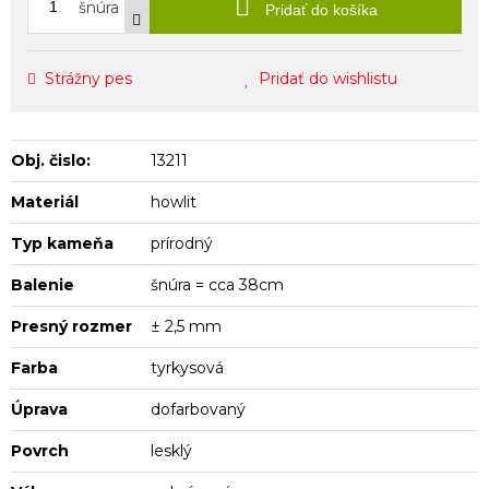
šnúra
Pridať do košíka
Strážny pes
Pridať do wishlistu
Obj. čislo:
13211
Materiál
howlit
Typ kameňa
prírodný
Balenie
šnúra = cca 38cm
Presný rozmer
± 2,5 mm
Farba
tyrkysová
Úprava
dofarbovaný
Povrch
lesklý