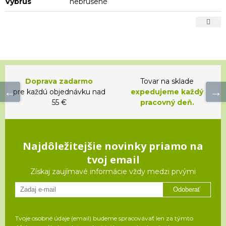
Výbrus
nebrúsené
Doprava zadarmo
Tovar na sklade
pre každú objednávku nad
expedujeme každý
55 €
pracovný deň.
Najdôležitejšie novinky priamo na
tvoj email
Získaj zaujímavé informácie vždy medzi prvými
Odoberať
Tvoje osobné údaje (email) budeme spracovávať len za týmto