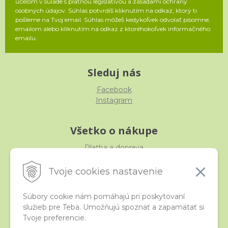
účelom v súlade s platnou legislatívou a zásadami ochrany
osobných údajov. Súhlas potvrdíš kliknutím na odkaz, ktorý ti
pošleme na Tvoj email. Súhlas môžeš kedykoľvek odvolať písomne,
emailom alebo kliknutím na odkaz z ktoréhokoľvek informačného
emailu.
Sleduj nás
Facebook
Instagram
Všetko o nákupe
Platba a doprava
Reklamácia, výmena, vrátenie
Obchodné podmienky
Tvoje cookies nastavenie
Ochrana osobných údajov
Súbory cookie nám pomáhajú pri poskytovaní
služieb pre Teba. Umožňujú spoznať a zapamätať si
iStraka
Tvoje preferencie.
Kontakt