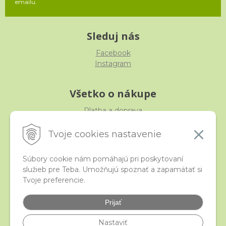
emailu.
Sleduj nás
Facebook
Instagram
Všetko o nákupe
Platba a doprava
Reklamácia, výmena, vrátenie
Obchodné podmienky
Tvoje cookies nastavenie
Ochrana osobných údajov
Súbory cookie nám pomáhajú pri poskytovaní
služieb pre Teba. Umožňujú spoznať a zapamätať si
iStraka
Tvoje preferencie.
Kontakt
Veľkoobchod
Prijať
Najčastejšie otázky
Certifikáty
Nastaviť