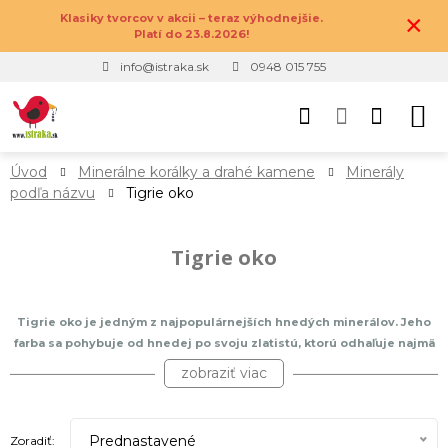
×
Klasiky tvorcov v akcii – teraz výhodnejšie.
Platí do 23.8.2026!
info@istraka.sk
0948 015 755
Úvod
Minerálne korálky a drahé kamene
Minerály
podľa názvu
Tigrie oko
Tigrie oko
Tigrie oko je jedným z najpopulárnejších hnedých minerálov. Jeho
farba sa pohybuje od hnedej po svoju zlatistú, ktorú odhaľuje najmä
pod rôznymi uhlami a na slnku. Je veľmi obľúbený nie len v podobe
zobraziť viac
šperkov, náramkov a náhrdelníkov, ale aj v podobe tromlovaných
kamienkov, kabošónov, vybrúsených sošiek a príveskov, ktoré slúžia
ako amulety. Jeho bratia sú známy pod názvami Býčie oko (červené
Prednastavené
Zoradiť: