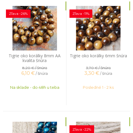
Zľava -26%
Zľava -11%
Tigrie oko korálky 8mm AA
Tigrie oko korálky 6mm šnúra
kvalita šnúra
/ šnúra
/ šnúra
8,20 €
3,70 €
6,10
€
3,30
€
/ šnúra
/ šnúra
Na sklade - do 48h u teba
Posledné 1 - 2 ks
Zľava -22%