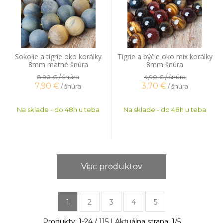
Sokolie a tigrie oko korálky
Tigrie a býčie oko mix korálky
8mm matné šnúra
8mm šnúra
/ šnúra
/ šnúra
8,90 €
4,90 €
7,90
€
3,70
€
/ šnúra
/ šnúra
Na sklade - do 48h u teba
Na sklade - do 48h u teba
Viac produktov
1
2
3
4
5
Produkty:
1
-
24
/
115
| Aktuálna strana:
1
/
5