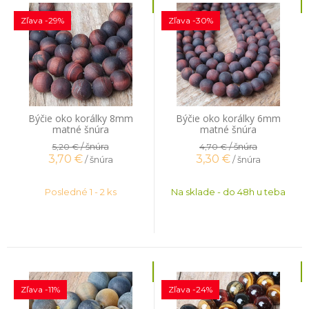
Zľava -29%
Zľava -30%
Býčie oko korálky 8mm
Býčie oko korálky 6mm
matné šnúra
matné šnúra
/ šnúra
/ šnúra
5,20 €
4,70 €
3,70
€
3,30
€
/ šnúra
/ šnúra
Posledné 1 - 2 ks
Na sklade - do 48h u teba
Zľava -11%
Zľava -24%