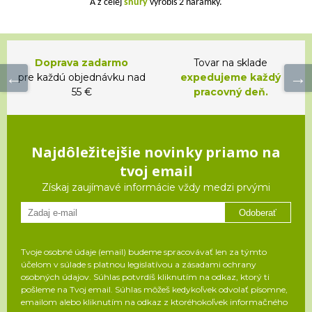
A z celej
šnúry
vyrobíš 2 náramky.
Doprava zadarmo
Tovar na sklade
pre každú objednávku nad
expedujeme každý
55 €
pracovný deň.
Najdôležitejšie novinky priamo na
tvoj email
Získaj zaujímavé informácie vždy medzi prvými
Odoberať
Tvoje osobné údaje (email) budeme spracovávať len za týmto
účelom v súlade s platnou legislatívou a zásadami ochrany
osobných údajov. Súhlas potvrdíš kliknutím na odkaz, ktorý ti
pošleme na Tvoj email. Súhlas môžeš kedykoľvek odvolať písomne,
emailom alebo kliknutím na odkaz z ktoréhokoľvek informačného