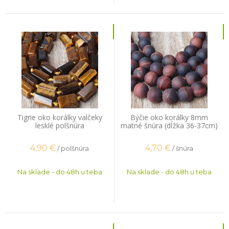
Tigrie oko korálky valčeky
Býčie oko korálky 8mm
lesklé polšnúra
matné šnúra (dĺžka 36-37cm)
4,90
€
4,70
€
/ polšnúra
/ šnúra
Na sklade - do 48h u teba
Na sklade - do 48h u teba