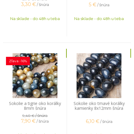
3,30
€
5
€
/ šnúra
/ šnúra
Na sklade - do 48h u teba
Na sklade - do 48h u teba
Zľava -16%
Sokolie a tigrie oko korálky
Sokolie oko tmavé korálky
8mm šnúra
kamienky 8x12mm šnúra
/ šnúra
9,40 €
7,90
€
6,10
€
/ šnúra
/ šnúra