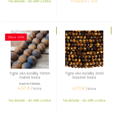
Na sklade - do 48h u teba
Posledné 1 - 2 ks
Zľava -20%
Tigrie oko korálky 10mm
Tigrie oko korálky 2mm
matné šnúra
brúsené šnúra
/ šnúra
5,60 €
4,50
€
4,70
€
/ šnúra
/ šnúra
Na sklade - do 48h u teba
Na sklade - do 48h u teba