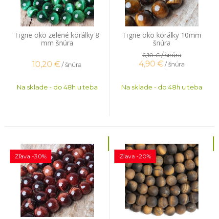
Tigrie oko zelené korálky 8
Tigrie oko korálky 10mm
mm šnúra
šnúra
/ šnúra
6,10 €
4,90
€
10,20
€
/ šnúra
/ šnúra
Na sklade - do 48h u teba
Na sklade - do 48h u teba
Zľava -30%
Zľava -20%