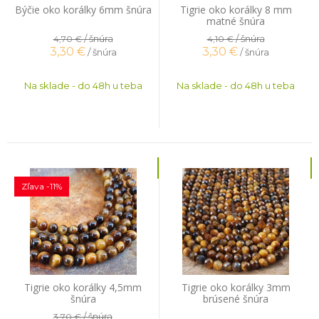
Býčie oko korálky 6mm šnúra
Tigrie oko korálky 8 mm
matné šnúra
/ šnúra
/ šnúra
4,70 €
4,10 €
3,30
€
3,30
€
/ šnúra
/ šnúra
Na sklade - do 48h u teba
Na sklade - do 48h u teba
Zľava -11%
Tigrie oko korálky 4,5mm
Tigrie oko korálky 3mm
šnúra
brúsené šnúra
/ šnúra
3,70 €