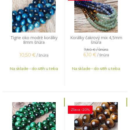
Tigrie oko modré korálky
Korálky čakrový mix 4,5mm
8mm šnúra
šnúra
/ šnúra
7,80 €
6,10
€
10,50
€
/ šnúra
/ šnúra
Na sklade - do 48h u teba
Na sklade - do 48h u teba
Zľava -20%