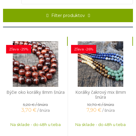
tigrie oko) alebo Sokolie oko (minerál šedej farby). Všetky tri odrody
tohto minerálu sú nádherné. Ostatné farby, ako je ružová, zelená či
modrá, sú taktiež pekné, ale dofarbené. Jeho náleziská sa
Filter produktov
nachádzajú na miestach ako Južná Afrika, Austrália, USA, India,
Mjanmarsko, Čína a Srí Lanka. Tvrdosť Tigrieho oka podľa Mohsovej
stupnice je 7, čo z neho robí odolný minerál. Najlepšie pracuje s
Blížencami, Levmi a Pannami.
Zľava -29%
Zľava -26%
Býčie oko korálky 8mm šnúra
Korálky čakrový mix 8mm
šnúra
/ šnúra
/ šnúra
5,20 €
10,70 €
3,70
€
7,90
€
/ šnúra
/ šnúra
Na sklade - do 48h u teba
Na sklade - do 48h u teba