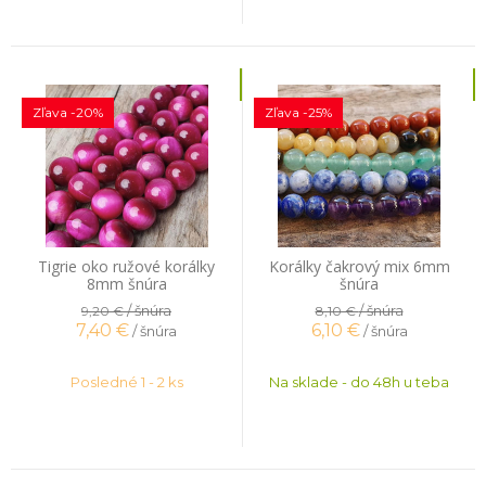
Zľava -20%
Zľava -25%
Tigrie oko ružové korálky
Korálky čakrový mix 6mm
8mm šnúra
šnúra
/ šnúra
/ šnúra
9,20 €
8,10 €
7,40
€
6,10
€
/ šnúra
/ šnúra
Posledné 1 - 2 ks
Na sklade - do 48h u teba