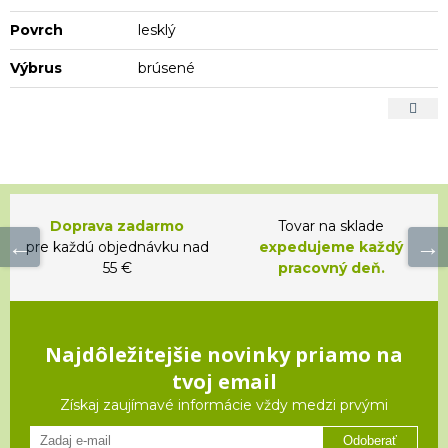
Povrch
lesklý
Výbrus
brúsené
Doprava zadarmo
Tovar na sklade
pre každú objednávku nad
expedujeme každý
55 €
pracovný deň.
Najdôležitejšie novinky priamo na
tvoj email
Získaj zaujímavé informácie vždy medzi prvými
Odoberať