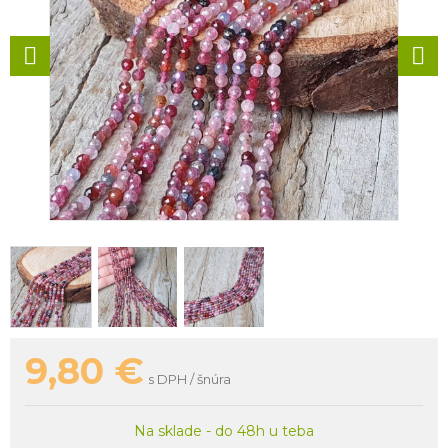
9,80
€
s DPH / šnúra
Na sklade - do 48h u teba