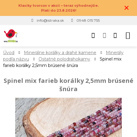
×
Klasiky tvorcov v akcii – teraz výhodnejšie.
Platí do 23.8.2026!
info@istraka.sk
0948 015 755
Úvod
Minerálne korálky a drahé kamene
Minerály
podľa názvu
Ostatné polodrahokamy
Spinel mix
farieb korálky 2,5mm brúsené šnúra
Spinel mix farieb korálky 2,5mm brúsené
šnúra