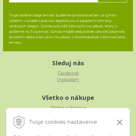
Tvoje osobné údaje (email) budeme spracovávať len za týmto
účelom v súlade s platnou legislatívou a zásadami ochrany
osobných údajov. Súhlas potvrdíš kliknutím na odkaz, ktorý ti
pošleme na Tvoj email. Súhlas môžeš kedykoľvek odvolať písomne,
emailom alebo kliknutím na odkaz z ktoréhokoľvek informačného
emailu.
Sleduj nás
Facebook
Instagram
Všetko o nákupe
Platba a doprava
Reklamácia, výmena, vrátenie
Obchodné podmienky
Tvoje cookies nastavenie
Ochrana osobných údajov