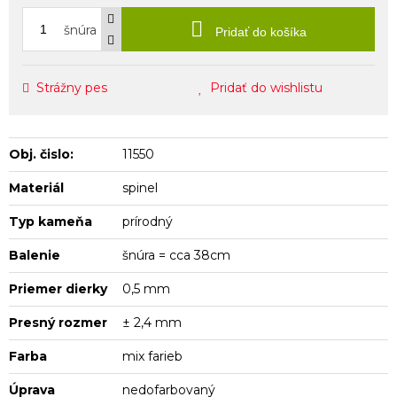
šnúra
Pridať do košíka
Strážny pes
Pridať do wishlistu
Obj. čislo:
11550
Materiál
spinel
Typ kameňa
prírodný
Balenie
šnúra = cca 38cm
Priemer dierky
0,5 mm
Presný rozmer
± 2,4 mm
Farba
mix farieb
Úprava
nedofarbovaný