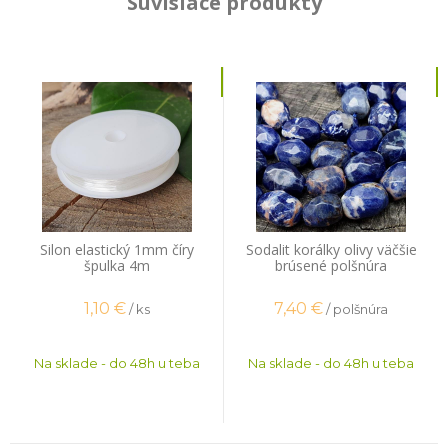
Súvisiace produkty
Silon elastický 1mm číry
Sodalit korálky olivy väčšie
špulka 4m
brúsené polšnúra
1,10
€
7,40
€
/ ks
/ polšnúra
Na sklade - do 48h u teba
Na sklade - do 48h u teba