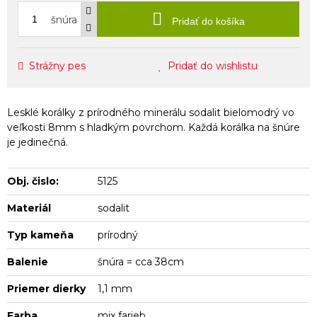
šnúra
Pridať do košíka
Strážny pes
Pridať do wishlistu
Lesklé korálky z prírodného minerálu sodalit bielomodrý vo
veľkosti 8mm s hladkým povrchom. Každá korálka na šnúre
je jedinečná.
Obj. čislo:
5125
Materiál
sodalit
Typ kameňa
prírodný
Balenie
šnúra = cca 38cm
Priemer dierky
1,1 mm
Farba
mix farieb