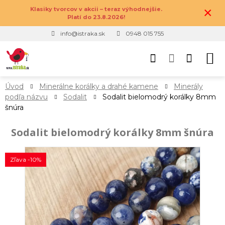
×
Klasiky tvorcov v akcii – teraz výhodnejšie.
Platí do 23.8.2026!
info@istraka.sk
0948 015 755
Úvod
Minerálne korálky a drahé kamene
Minerály
podľa názvu
Sodalit
Sodalit bielomodrý korálky 8mm
šnúra
Sodalit bielomodrý korálky 8mm šnúra
Zľava -10%