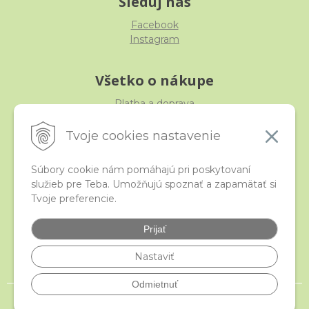
Sleduj nás
Facebook
Instagram
Všetko o nákupe
Platba a doprava
Reklamácia, výmena, vrátenie
Obchodné podmienky
Tvoje cookies nastavenie
Ochrana osobných údajov
Súbory cookie nám pomáhajú pri poskytovaní
služieb pre Teba. Umožňujú spoznať a zapamätať si
iStraka
Tvoje preferencie.
Kontakt
Veľkoobchod
Prijať
Najčastejšie otázky
Certifikáty
Nastaviť
Odmietnuť
© 2026 istraka.sk - najligotavejšie korálky a polodrahokamy široko ďaleko •
NextShop
&
e-shop Pohoda Connector
by
NextCom s.r.o.