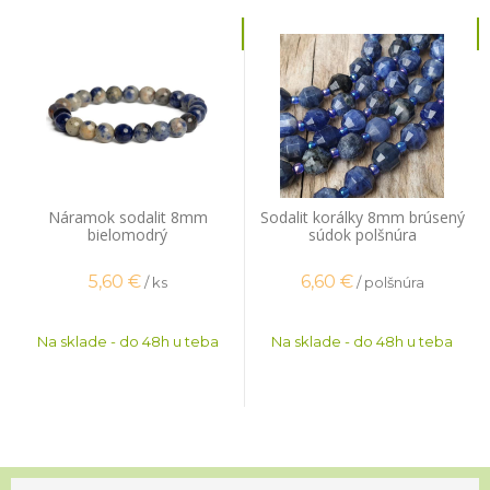
Náramok sodalit 8mm
Sodalit korálky 8mm brúsený
bielomodrý
súdok polšnúra
5,60
€
6,60
€
/ ks
/ polšnúra
Na sklade - do 48h u teba
Na sklade - do 48h u teba