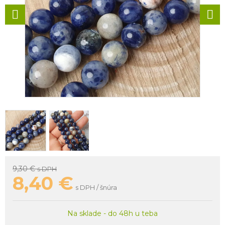
9,30 €
s DPH
8,40
€
s DPH / šnúra
Na sklade - do 48h u teba