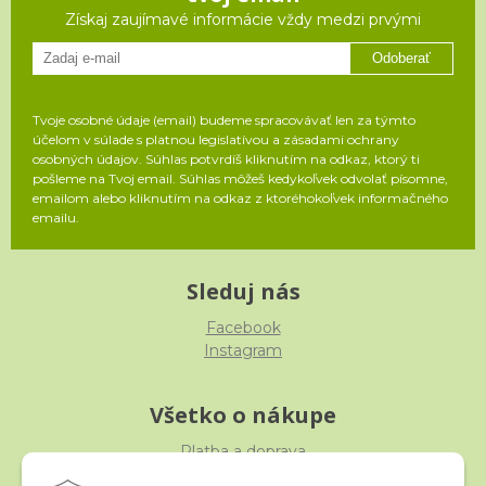
Získaj zaujímavé informácie vždy medzi prvými
Odoberať
Tvoje osobné údaje (email) budeme spracovávať len za týmto
účelom v súlade s platnou legislatívou a zásadami ochrany
osobných údajov. Súhlas potvrdíš kliknutím na odkaz, ktorý ti
pošleme na Tvoj email. Súhlas môžeš kedykoľvek odvolať písomne,
emailom alebo kliknutím na odkaz z ktoréhokoľvek informačného
emailu.
Sleduj nás
Facebook
Instagram
Všetko o nákupe
Platba a doprava
Reklamácia, výmena, vrátenie