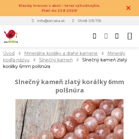
×
Klasiky tvorcov v akcii – teraz výhodnejšie.
Platí do 23.8.2026!
info@istraka.sk
0948 015 755
Úvod
Minerálne korálky a drahé kamene
Minerály
podľa názvu
Slnečný kameň
Slnečný kameň zlatý
korálky 6mm polšnúra
Slnečný kameň zlatý korálky 6mm
polšnúra