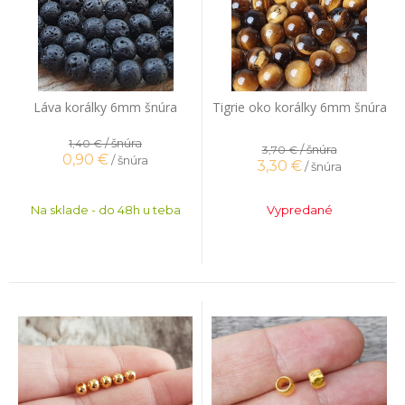
Láva korálky 6mm šnúra
Tigrie oko korálky 6mm šnúra
/ šnúra
1,40 €
/ šnúra
3,70 €
0,90
€
/ šnúra
3,30
€
/ šnúra
Na sklade - do 48h u teba
Vypredané