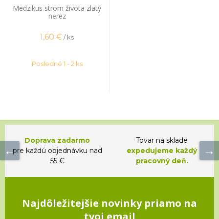
Medzikus strom života zlatý
nerez
1,60
€
/ ks
Posledné 1 - 2 ks
Doprava zadarmo
Tovar na sklade
pre každú objednávku nad
expedujeme každý
55 €
pracovný deň.
Najdôležitejšie novinky priamo na
tvoj email