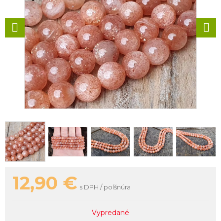
12,90
€
s DPH / polšnúra
Vypredané