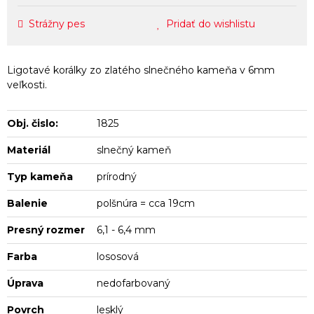
Strážny pes
Pridať do wishlistu
Ligotavé korálky zo zlatého slnečného kameňa v 6mm
veľkosti.
Obj. čislo:
1825
Materiál
slnečný kameň
Typ kameňa
prírodný
Balenie
polšnúra = cca 19cm
Presný rozmer
6,1 - 6,4 mm
Farba
lososová
Úprava
nedofarbovaný
Povrch
lesklý