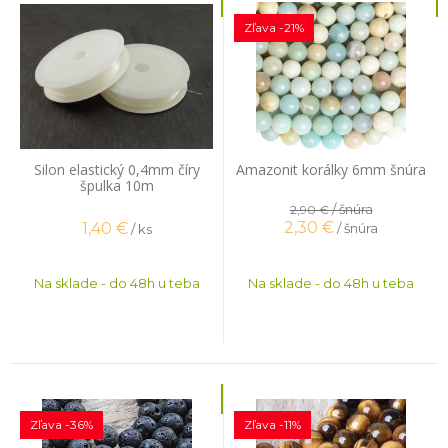
Zľava -21%
Silon elastický 0,4mm číry
Amazonit korálky 6mm šnúra
špulka 10m
/ šnúra
2,90 €
2,30
€
1,40
€
/ šnúra
/ ks
Na sklade - do 48h u teba
Na sklade - do 48h u teba
Zľava -36%
Zľava -11%