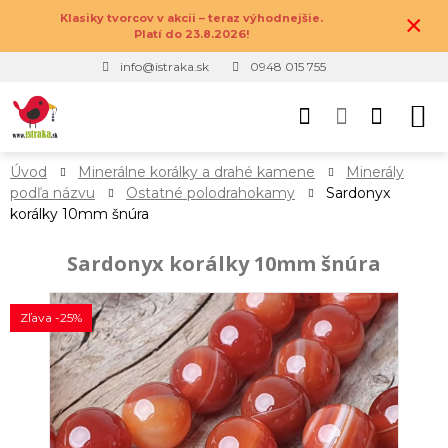
×
Klasiky tvorcov v akcii – teraz výhodnejšie.
Platí do 23.8.2026!
info@istraka.sk
0948 015 755
Úvod
Minerálne korálky a drahé kamene
Minerály
podľa názvu
Ostatné polodrahokamy
Sardonyx
korálky 10mm šnúra
Sardonyx korálky 10mm šnúra
Zľava -25%