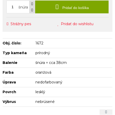
šnúra
Pridať do košíka
Strážny pes
Pridať do wishlistu
Obj. čislo:
1672
Typ kameňa
prírodný
Balenie
šnúra = cca 38cm
Farba
oranžová
Úprava
nedofarbovaný
Povrch
lesklý
Výbrus
nebrúsené