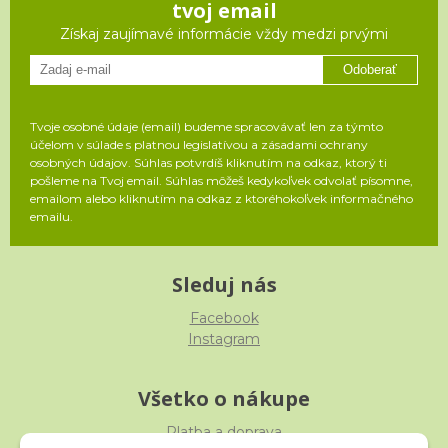
tvoj email
Získaj zaujímavé informácie vždy medzi prvými
Odoberať
Tvoje osobné údaje (email) budeme spracovávať len za týmto
účelom v súlade s platnou legislatívou a zásadami ochrany
osobných údajov. Súhlas potvrdíš kliknutím na odkaz, ktorý ti
pošleme na Tvoj email. Súhlas môžeš kedykoľvek odvolať písomne,
emailom alebo kliknutím na odkaz z ktoréhokoľvek informačného
emailu.
Sleduj nás
Facebook
Instagram
Všetko o nákupe
Platba a doprava