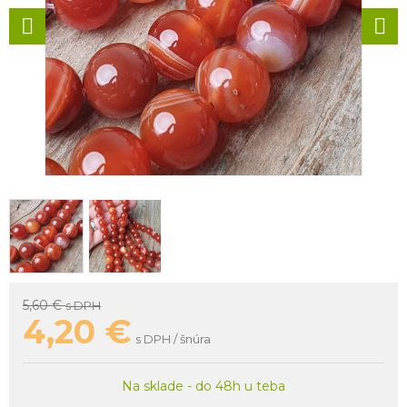
5,60 €
s DPH
4,20
€
s DPH / šnúra
Na sklade - do 48h u teba