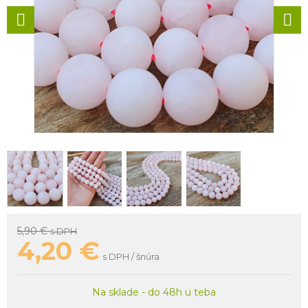
5,90 €
s DPH
4,20
€
s DPH / šnúra
Na sklade - do 48h u teba