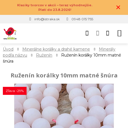
×
Klasiky tvorcov v akcii – teraz výhodnejšie.
Platí do 23.8.2026!
info@istraka.sk
0948 015 755
Úvod
Minerálne korálky a drahé kamene
Minerály
podľa názvu
Ruženín
Ruženín korálky 10mm matné
šnúra
Ruženín korálky 10mm matné šnúra
Zľava -29%