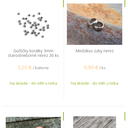
Guľôčky korálky 3mm
Medzikus úzky nerez
starostrieborné nerez 30 ks
2,20
€
0,90
€
/ balenie
/ ks
Na sklade - do 48h u teba
Na sklade - do 48h u teba