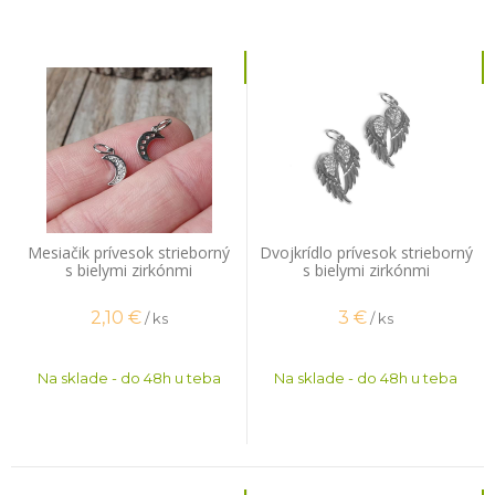
Mesiačik prívesok strieborný
Dvojkrídlo prívesok strieborný
s bielymi zirkónmi
s bielymi zirkónmi
2,10
€
3
€
/ ks
/ ks
Na sklade - do 48h u teba
Na sklade - do 48h u teba