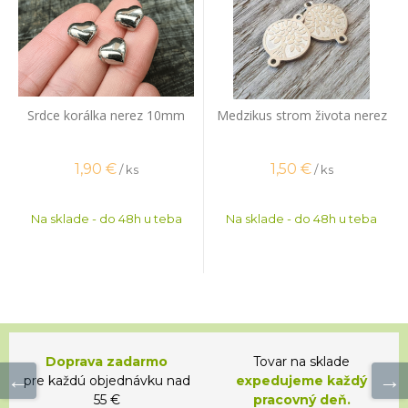
Srdce korálka nerez 10mm
Medzikus strom života nerez
1,90
€
1,50
€
/ ks
/ ks
Na sklade - do 48h u teba
Na sklade - do 48h u teba
Doprava zadarmo
Tovar na sklade
pre každú objednávku nad
expedujeme každý
55 €
pracovný deň.