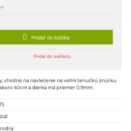
úra
Pridať do košíka
Pridať do wishlistu
ky, vhodné na navlečenie na veľmi tenučkú šnúrku
skoro 40cm a dierka má priemer 0,9mm.
75
štáľ
írodný