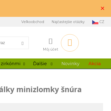
×
Veľkoobchod
Najčastejšie otázky
CZ
Môj účet
 zirkónmi
Ďalšie
Novinky
Akcia
rálky minizlomky šnúra