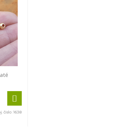
laté
. čislo:
1638