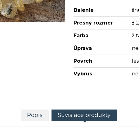
Balenie
šn
Presný rozmer
± 2
Farba
žlt
Úprava
ne
Povrch
les
Výbrus
ne
Popis
Súvisiace produkty