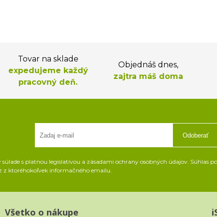
Tovar na sklade
Objednáš dnes,
expedujeme každý
zajtra máš doma
pracovný deň.
Odoberať
súlade s platnou legislatívou a zásadami ochrany osobných údajov. Súhlas pot
z z ktoréhokoľvek informačného emailu.
Všetko o nákupe
i