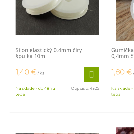
Silon elastický 0,4mm číry
Gumička 
špulka 10m
0,4mm č
1,40
€
1,80
€
/ ks
Na sklade - do 48h u
Obj. čislo:
4325
Na sklade -
teba
teba