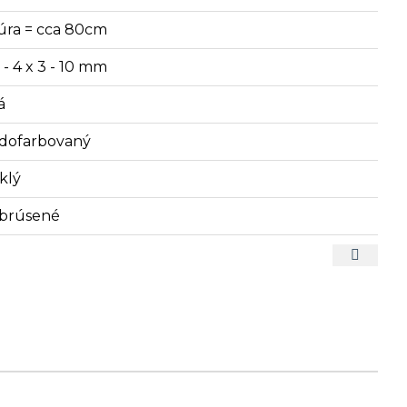
úra = cca 80cm
 - 4 x 3 - 10 mm
á
dofarbovaný
klý
brúsené