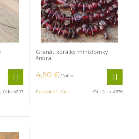
m
Granát korálky minizlomky
šnúra
4,50
€
/ šnúra
. čislo:
4207
Posledné 1 - 2 ks
Obj. čislo:
4676