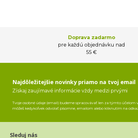
Doprava zadarmo
pre každú objednávku nad
55 €
Najdôležitejšie novinky priamo na tvoj email
Získaj zaujímavé informácie vždy medzi prvými
Tvoje osobné údaje (email) budeme spracovávať len za týmto účelom v 
môžeš kedykoľvek odvolať písomne, emailom alebo kliknutím na odka
Sleduj nás