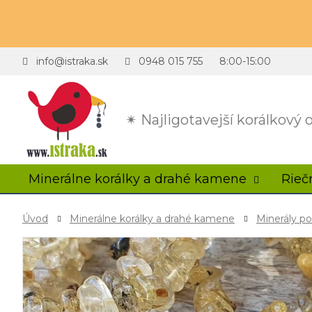
info@istraka.sk
0948 015 755
8:00-15:00
✴ Najligotavejší korálkový
Minerálne korálky a drahé kamene
Rieč
Úvod
Minerálne korálky a drahé kamene
Minerály p