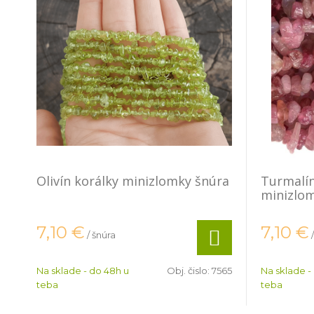
Olivín korálky minizlomky šnúra
Turmalín
minizlo
7,10
€
7,10
€
/ šnúra
Na sklade - do 48h u
Obj. čislo:
7565
Na sklade -
teba
teba