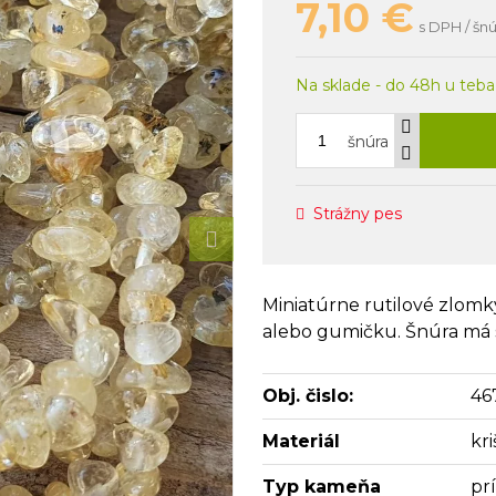
7,10
€
s DPH / šn
Na sklade - do 48h u teba
šnúra
Strážny pes
Miniatúrne rutilové zlom
alebo gumičku. Šnúra má 
Obj. čislo:
46
Materiál
kri
Typ kameňa
pr