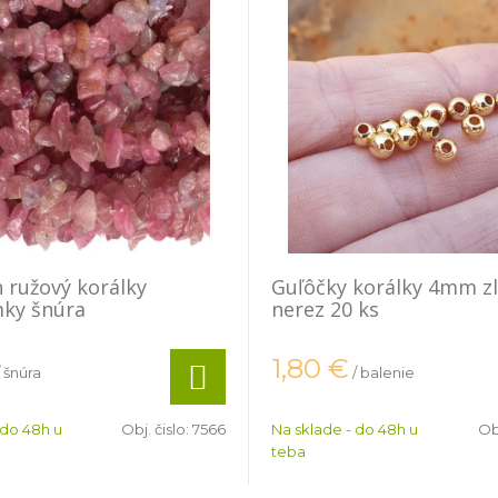
 ružový korálky
Guľôčky korálky 4mm z
mky šnúra
nerez 20 ks
1,80
€
/ šnúra
/ balenie
 do 48h u
Obj. čislo:
7566
Na sklade - do 48h u
Obj
teba