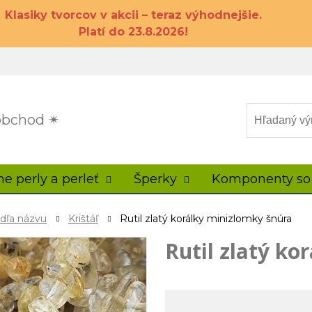
Klasiky tvorcov v akcii – teraz výhodnejšie.
Platí do 23.8.2026!
 obchod ✴
ne perly a perleť
Šperky
Komponenty so
odľa názvu
Krištáľ
Rutil zlatý korálky minizlomky šnúra
Rutil zlatý ko