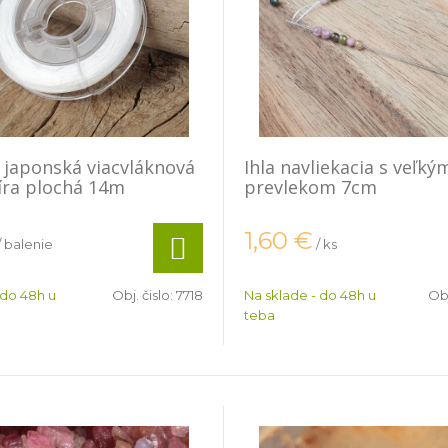
japonská viacvláknová
Ihla navliekacia s veľký
íra plochá 14m
prevlekom 7cm
1,60
€
/ balenie
/ ks
 do 48h u
Obj. čislo:
7718
Na sklade - do 48h u
Obj
teba