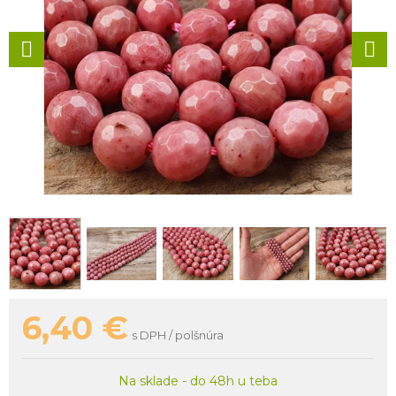
6,40
€
s DPH / polšnúra
Na sklade - do 48h u teba