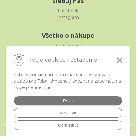
Sleduj nás
Facebook
Instagram
Všetko o nákupe
Platba a doprava
Reklamácia, výmena, vrátenie
Obchodné podmienky
Tvoje cookies nastavenie
Ochrana osobných údajov
Súbory cookie nám pomáhajú pri poskytovaní
služieb pre Teba. Umožňujú spoznať a zapamätať si
iStraka
Tvoje preferencie.
Kontakt
Veľkoobchod
Prijať
Najčastejšie otázky
Certifikáty
Nastaviť
Odmietnuť
© 2026 istraka.sk - najligotavejšie korálky a polodrahokamy široko ďaleko •
NextShop
&
e-shop Pohoda Connector
by
NextCom s.r.o.