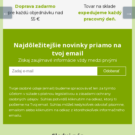
Doprava zadarmo
Tovar na sklade
pre každú objednávku nad
expedujeme každý
55 €
pracovný deň.
Najdôležitejšie novinky priamo na
tvoj email
Získaj zaujímavé informácie vždy medzi prvými
Odoberať
Tvoje osobné údaje (email) budeme spracovávať len za týmto
účelom v súlade s platnou legislatívou a zásadami ochrany
osobných údajov. Súhlas potvrdíš kliknutím na odkaz, ktorý ti
pošleme na Tvoj email. Súhlas môžeš kedykoľvek odvolať písomne,
emailom alebo kliknutím na odkaz z ktoréhokoľvek informačného
emailu.