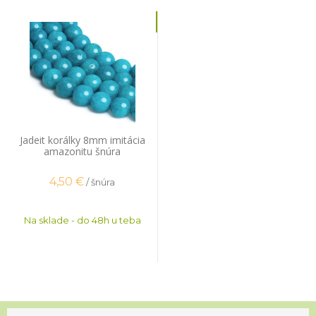
Jadeit korálky 8mm imitácia
amazonitu šnúra
4,50
€
/ šnúra
Na sklade - do 48h u teba