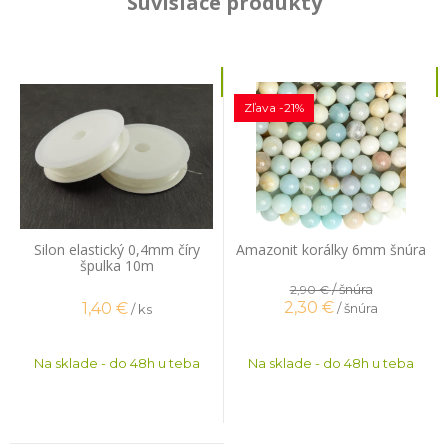
Súvisiace produkty
Zľava -21%
Silon elastický 0,4mm číry
Amazonit korálky 6mm šnúra
špulka 10m
/ šnúra
2,90 €
2,30
€
1,40
€
/ šnúra
/ ks
Na sklade - do 48h u teba
Na sklade - do 48h u teba