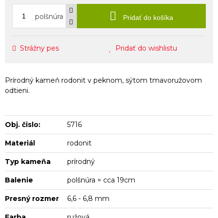
polšnúra
Pridať do košíka
Strážny pes
Pridať do wishlistu
Prírodný kameň rodonit v peknom, sýtom tmavoružovom
odtieni.
Obj. čislo:
5716
Materiál
rodonit
Typ kameňa
prírodný
Balenie
polšnúra = cca 19cm
Presný rozmer
6,6 - 6,8 mm
Farba
ružová