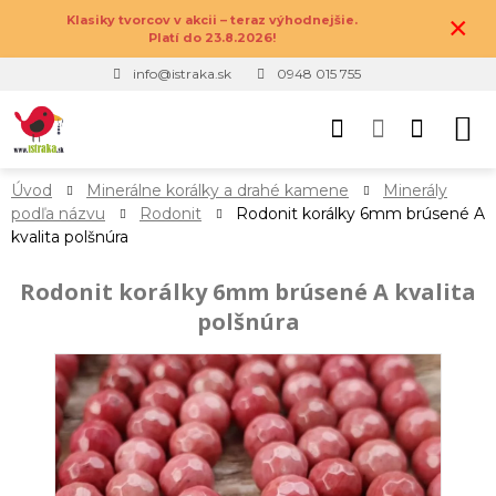
×
Klasiky tvorcov v akcii – teraz výhodnejšie.
Platí do 23.8.2026!
info@istraka.sk
0948 015 755
Úvod
Minerálne korálky a drahé kamene
Minerály
podľa názvu
Rodonit
Rodonit korálky 6mm brúsené A
kvalita polšnúra
Rodonit korálky 6mm brúsené A kvalita
polšnúra