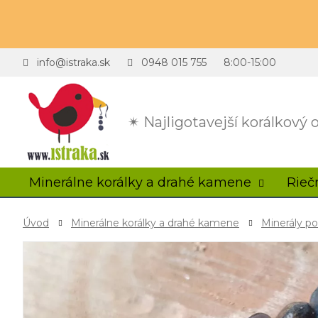
info@istraka.sk
0948 015 755
8:00-15:00
✴ Najligotavejší korálkový
Minerálne korálky a drahé kamene
Rieč
Úvod
Minerálne korálky a drahé kamene
Minerály p