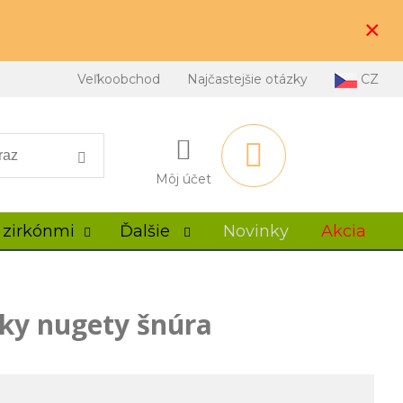
×
Veľkoobchod
Najčastejšie otázky
CZ
Môj účet
 zirkónmi
Ďalšie
Novinky
Akcia
lky nugety šnúra