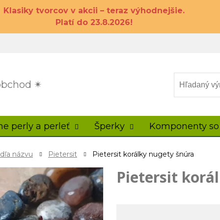
Klasiky tvorcov v akcii – teraz výhodnejšie.
Platí do 23.8.2026!
 obchod ✴
ne perly a perleť
Šperky
Komponenty so
odľa názvu
Pietersit
Pietersit korálky nugety šnúra
Pietersit korá