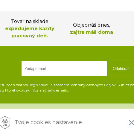
Tovar na sklade
Objednáš dnes,
expedujeme každý
zajtra máš doma
pracovný deň.
Odoberať
súlade s platnou legislatívou a zásadami ochrany osobných údajov. Súhlas pot
z z ktoréhokoľvek informačného emailu.
Všetko o nákupe
i
Tvoje cookies nastavenie
Platba a doprava
K