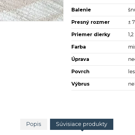
Balenie
šn
Presný rozmer
± 
Priemer dierky
1,
Farba
mi
Úprava
ne
Povrch
les
Výbrus
ne
Popis
Súvisiace produkty