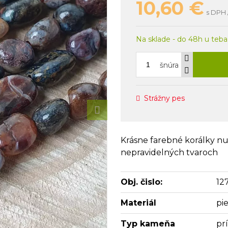
10,60
€
s DPH 
Na sklade - do 48h u teba
šnúra
Strážny pes
Krásne farebné korálky nug
nepravidelných tvaroch
Obj. čislo:
12
Materiál
pie
Typ kameňa
pr