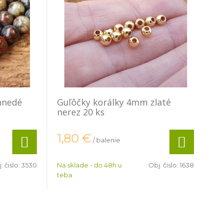
hnedé
Guľôčky korálky 4mm zlaté
nerez 20 ks
1,80
€
/ balenie
. čislo:
3530
Na sklade - do 48h u
Obj. čislo:
1638
teba