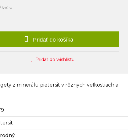
/ šnúra
Pridať do košíka
Pridať do wishlistu
ety z minerálu pietersit v rôznych veľkostiach a
79
tersit
írodný