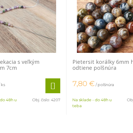
iekacia s veľkým
Pietersit korálky 6mm 
om 7cm
odtiene polšnúra
7,80
€
/ ks
/ polšnúra
 do 48h u
Obj. čislo:
4207
Na sklade - do 48h u
Obj
teba