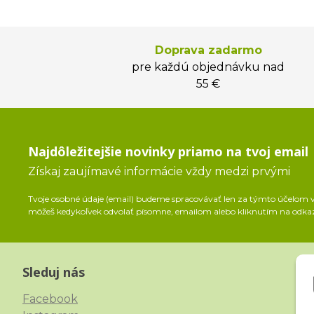
Doprava zadarmo
pre každú objednávku nad
55 €
Najdôležitejšie novinky priamo na tvoj email
Získaj zaujímavé informácie vždy medzi prvými
Tvoje osobné údaje (email) budeme spracovávať len za týmto účelom v 
môžeš kedykoľvek odvolať písomne, emailom alebo kliknutím na odka
Sleduj nás
Facebook