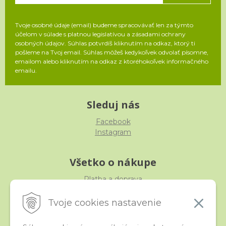
Tvoje osobné údaje (email) budeme spracovávať len za týmto
účelom v súlade s platnou legislatívou a zásadami ochrany
osobných údajov. Súhlas potvrdíš kliknutím na odkaz, ktorý ti
pošleme na Tvoj email. Súhlas môžeš kedykoľvek odvolať písomne,
emailom alebo kliknutím na odkaz z ktoréhokoľvek informačného
emailu.
Sleduj nás
Facebook
Instagram
Všetko o nákupe
Platba a doprava
Reklamácia, výmena, vrátenie
Obchodné podmienky
Tvoje cookies nastavenie
Ochrana osobných údajov