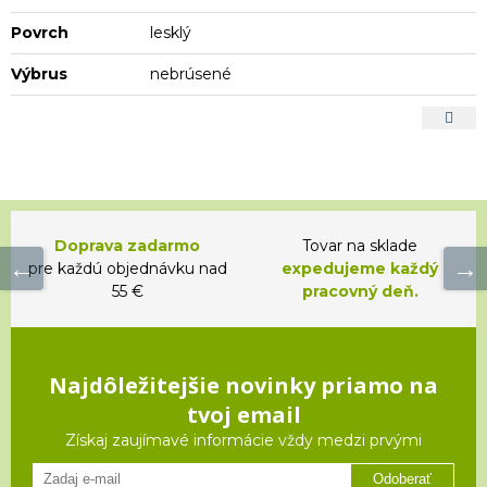
Povrch
lesklý
Výbrus
nebrúsené
Doprava zadarmo
Tovar na sklade
pre každú objednávku nad
expedujeme každý
55 €
pracovný deň.
Najdôležitejšie novinky priamo na
tvoj email
Získaj zaujímavé informácie vždy medzi prvými
Odoberať