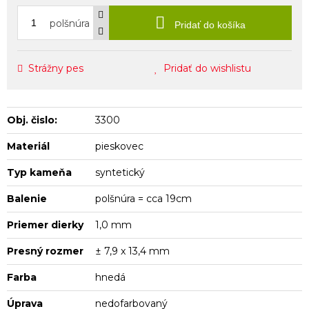
polšnúra
Pridať do košíka
Strážny pes
Pridať do wishlistu
Obj. čislo:
3300
Materiál
pieskovec
Typ kameňa
syntetický
Balenie
polšnúra = cca 19cm
Priemer dierky
1,0 mm
Presný rozmer
± 7,9 x 13,4 mm
Farba
hnedá
Úprava
nedofarbovaný