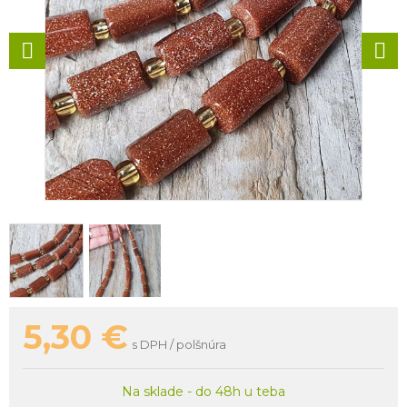
5,30
€
s DPH / polšnúra
Na sklade - do 48h u teba