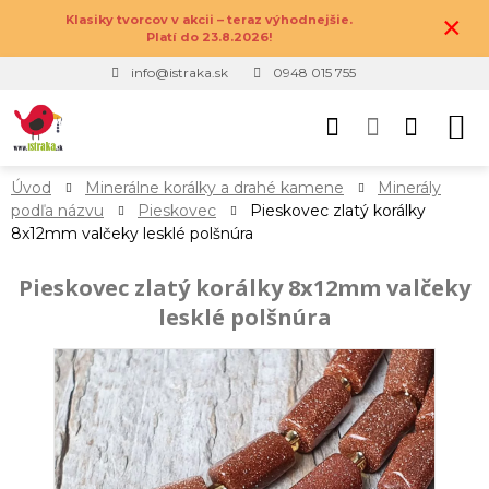
×
Klasiky tvorcov v akcii – teraz výhodnejšie.
Platí do 23.8.2026!
info@istraka.sk
0948 015 755
Úvod
Minerálne korálky a drahé kamene
Minerály
podľa názvu
Pieskovec
Pieskovec zlatý korálky
8x12mm valčeky lesklé polšnúra
Pieskovec zlatý korálky 8x12mm valčeky
lesklé polšnúra