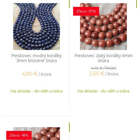
Zľava -37%
Pieskovec modrý korálky
Pieskovec zlatý korálky 6mm
3mm brúsené šnúra
šnúra
/ šnúra
4,10 €
2,60
€
4,90
€
/ šnúra
/ šnúra
Na sklade - do 48h u teba
Na sklade - do 48h u teba
Zľava -18%