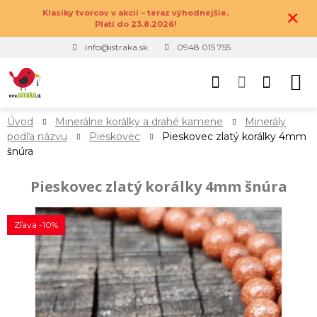
×
Klasiky tvorcov v akcii – teraz výhodnejšie.
Platí do 23.8.2026!
info@istraka.sk
0948 015 755
Úvod
Minerálne korálky a drahé kamene
Minerály
podľa názvu
Pieskovec
Pieskovec zlatý korálky 4mm
šnúra
Pieskovec zlatý korálky 4mm šnúra
Zľava -10%