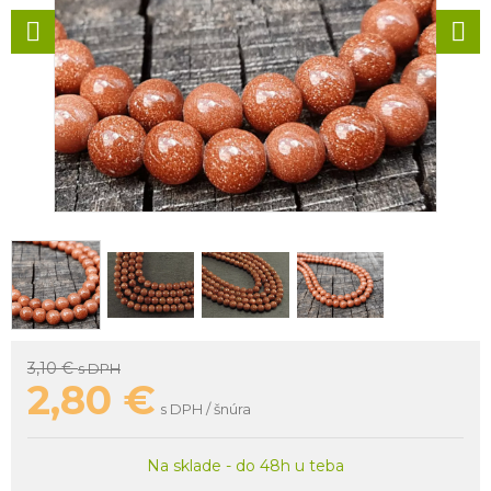
3,10 €
s DPH
2,80
€
s DPH / šnúra
Na sklade - do 48h u teba