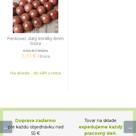
Pieskovec zlatý korálky 8mm
šnúra
/ šnúra
4,50 €
3,70
€
/ šnúra
Na sklade - do 48h u teba
Doprava zadarmo
Tovar na sklade
pre každú objednávku nad
expedujeme každý
55 €
pracovný deň.