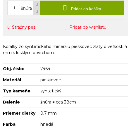
šnúra
Pridať do košíka
Strážny pes
Pridať do wishlistu
Korálky zo syntetického minerálu pieskovec zlatý o veľkosti 4
mm s lesklým povrchom.
Obj. čislo:
7464
Materiál
pieskovec
Typ kameňa
syntetický
Balenie
šnúra = cca 38cm
Priemer dierky
0,7 mm
Farba
hnedá