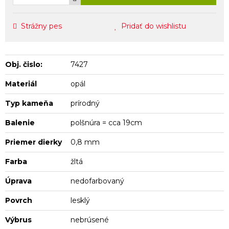
Strážny pes
Pridať do wishlistu
Obj. čislo:
7427
Materiál
opál
Typ kameňa
prírodný
Balenie
polšnúra = cca 19cm
Priemer dierky
0,8 mm
Farba
žltá
Úprava
nedofarbovaný
Povrch
lesklý
Výbrus
nebrúsené