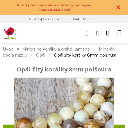
×
Klasiky tvorcov v akcii – teraz výhodnejšie.
Platí do 23.8.2026!
info@istraka.sk
0948 015 755
Úvod
Minerálne korálky a drahé kamene
Minerály
podľa názvu
Opál
Opál žltý korálky 8mm polšnúra
Opál žltý korálky 8mm polšnúra