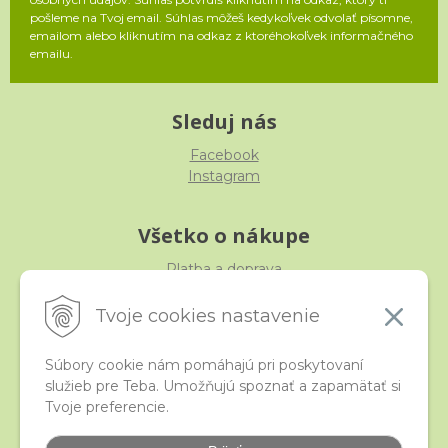
pošleme na Tvoj email. Súhlas môžeš kedykoľvek odvolať písomne,
emailom alebo kliknutím na odkaz z ktoréhokoľvek informačného
emailu.
Sleduj nás
Facebook
Instagram
Všetko o nákupe
Platba a doprava
Reklamácia, výmena, vrátenie
Obchodné podmienky
Tvoje cookies nastavenie
Ochrana osobných údajov
Súbory cookie nám pomáhajú pri poskytovaní
služieb pre Teba. Umožňujú spoznať a zapamätať si
iStraka
Tvoje preferencie.
Kontakt
Veľkoobchod