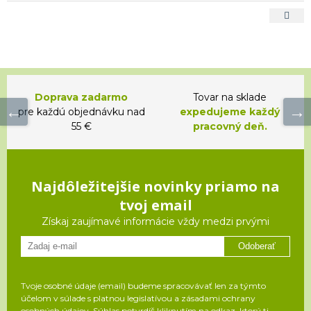
Doprava zadarmo
Tovar na sklade
pre každú objednávku nad
expedujeme každý
55 €
pracovný deň.
Najdôležitejšie novinky priamo na
tvoj email
Získaj zaujímavé informácie vždy medzi prvými
Odoberať
Tvoje osobné údaje (email) budeme spracovávať len za týmto
účelom v súlade s platnou legislatívou a zásadami ochrany
osobných údajov. Súhlas potvrdíš kliknutím na odkaz, ktorý ti