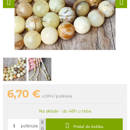
6,70
€
s DPH / polšnúra
Na sklade - do 48h u teba
polšnúra
Pridať do košíka