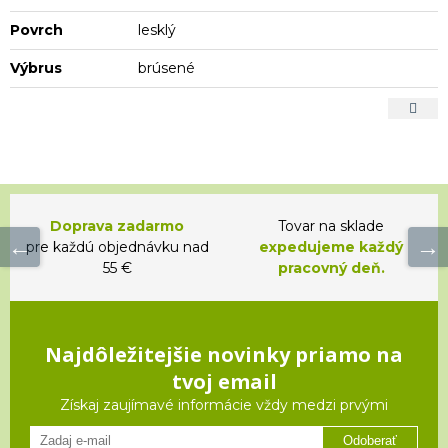
Povrch
lesklý
Výbrus
brúsené
Doprava zadarmo
Tovar na sklade
pre každú objednávku nad
expedujeme každý
55 €
pracovný deň.
Najdôležitejšie novinky priamo na
tvoj email
Získaj zaujímavé informácie vždy medzi prvými
Odoberať