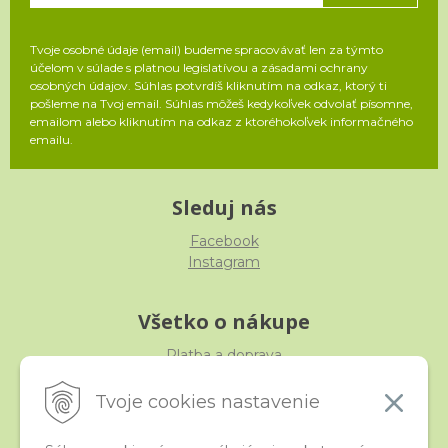
Tvoje osobné údaje (email) budeme spracovávať len za týmto
účelom v súlade s platnou legislatívou a zásadami ochrany
osobných údajov. Súhlas potvrdíš kliknutím na odkaz, ktorý ti
pošleme na Tvoj email. Súhlas môžeš kedykoľvek odvolať písomne,
emailom alebo kliknutím na odkaz z ktoréhokoľvek informačného
emailu.
Sleduj nás
Facebook
Instagram
Všetko o nákupe
Platba a doprava
Reklamácia, výmena, vrátenie
Obchodné podmienky
Tvoje cookies nastavenie
Ochrana osobných údajov