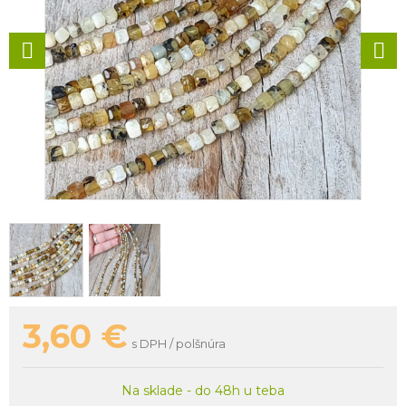
3,60
€
s DPH / polšnúra
Na sklade - do 48h u teba