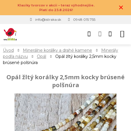
×
Klasiky tvorcov v akcii – teraz výhodnejšie.
Platí do 23.8.2026!
info@istraka.sk
0948 015 755
Úvod
Minerálne korálky a drahé kamene
Minerály
podľa názvu
Opál
Opál žltý korálky 2,5mm kocky
brúsené polšnúra
Opál žltý korálky 2,5mm kocky brúsené
polšnúra