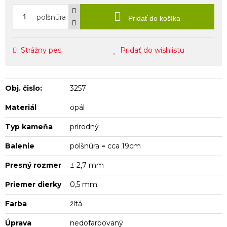
polšnúra
Pridať do košíka
Strážny pes
Pridať do wishlistu
Obj. čislo:
3257
Materiál
opál
Typ kameňa
prírodný
Balenie
polšnúra = cca 19cm
Presný rozmer
± 2,7 mm
Priemer dierky
0,5 mm
Farba
žltá
Úprava
nedofarbovaný