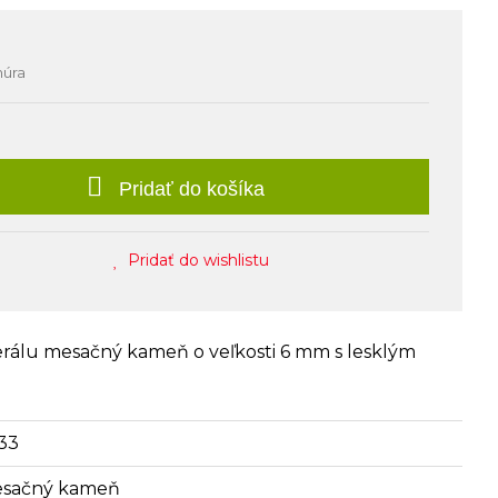
núra
Pridať do košíka
Pridať do wishlistu
erálu mesačný kameň o veľkosti 6 mm s lesklým
33
sačný kameň