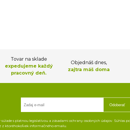
Tovar na sklade
Objednáš dnes,
expedujeme každý
zajtra máš doma
pracovný deň.
Odoberať
súlade s platnou legislatívou a zásadami ochrany osobných údajov. Súhlas pot
z z ktoréhokoľvek informačného emailu.