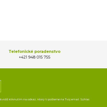
Telefonické poradenstvo
+421 948 015 755
vrdíš kliknutím na odkaz, ktorý ti pošleme na Tvoj email. Súhlas