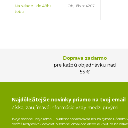
Na sklade - do 48h u
Obj. čislo:
4207
teba
Doprava zadarmo
pre každú objednávku nad
55 €
Najdôležitejšie novinky priamo na tvoj email
Získaj zaujímavé informácie vždy medzi prvými
Tvoje osobné údaje (email) budeme spracovávať len za týmto účelom v 
môžeš kedykoľvek odvolať písomne, emailom alebo kliknutím na odka