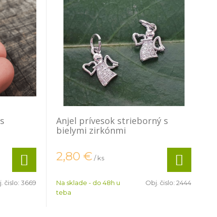
 s
Anjel prívesok strieborný s
bielymi zirkónmi
2,80
€
/ ks
. čislo:
3669
Na sklade - do 48h u
Obj. čislo:
2444
teba