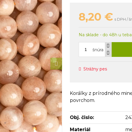
8,20
€
s DPH / š
Na sklade - do 48h u teba
šnúra
Strážny pes
Korálky z prírodného min
povrchom.
Obj. čislo:
24
Materiál
me