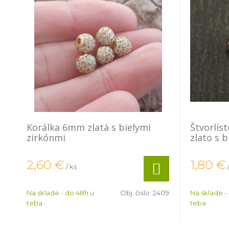
Korálka 6mm zlatá s bielymi
Štvorlís
zirkónmi
zlato s 
2,60
€
1,80
€
/ ks
Na sklade - do 48h u
Obj. čislo:
2409
Na sklade -
teba
teba