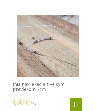
Ihla navliekacia s veľkým
prevlekom 7cm
1,60
€
/ ks