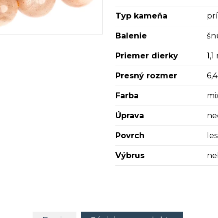
Typ kameňa
pr
Balenie
šn
Priemer dierky
1,
Presný rozmer
6,
Farba
mi
Úprava
ne
Povrch
les
Výbrus
ne