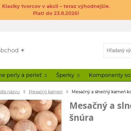
Klasiky tvorcov v akcii – teraz výhodnejšie.
Platí do 23.8.2026!
 obchod ✴
ne perly a perleť
Šperky
Komponenty so
odľa názvu
Mesačný kameň
Mesačný a slnečný kameň ko
Mesačný a sl
šnúra