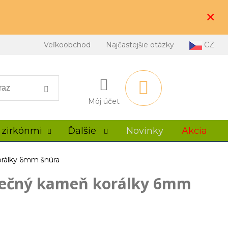
×
Veľkoobchod
Najčastejšie otázky
CZ
Môj účet
 zirkónmi
Ďalšie
Novinky
Akcia
rálky 6mm šnúra
nečný kameň korálky 6mm