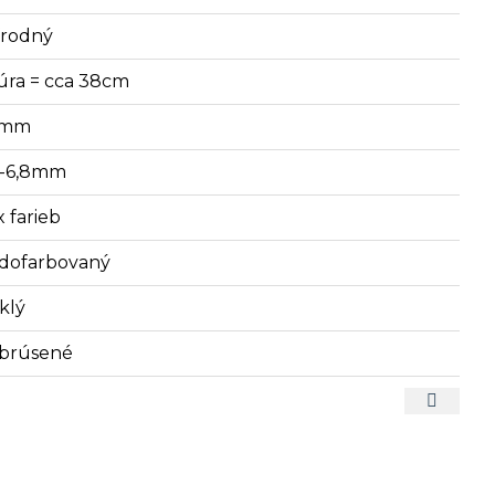
írodný
úra = cca 38cm
1 mm
4-6,8mm
x farieb
dofarbovaný
klý
brúsené