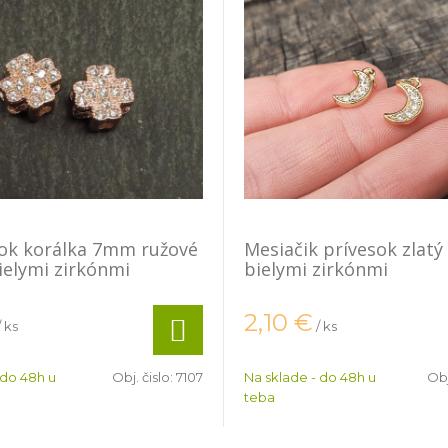
tok korálka 7mm ružové
Mesiačik prívesok zlatý
bielymi zirkónmi
bielymi zirkónmi
2,10
€
/ ks
/ ks
 do 48h u
Obj. čislo:
7107
Na sklade - do 48h u
Obj
teba