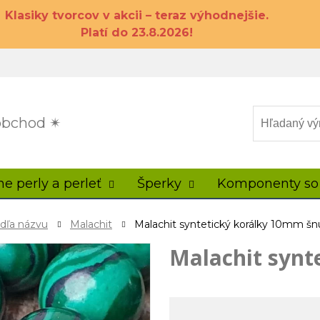
Klasiky tvorcov v akcii – teraz výhodnejšie.
Platí do 23.8.2026!
 obchod ✴
ne perly a perleť
Šperky
Komponenty so
odľa názvu
Malachit
Malachit syntetický korálky 10mm šn
Malachit synt