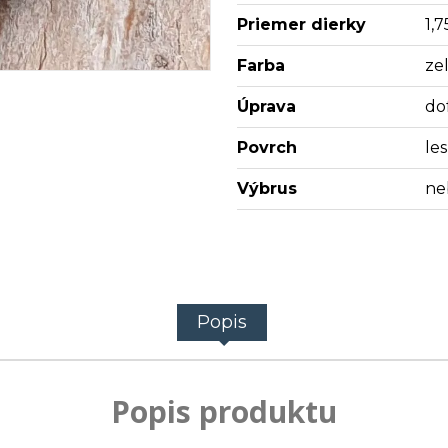
Priemer dierky
1,
Farba
ze
Úprava
do
Povrch
les
Výbrus
ne
Popis
Popis produktu