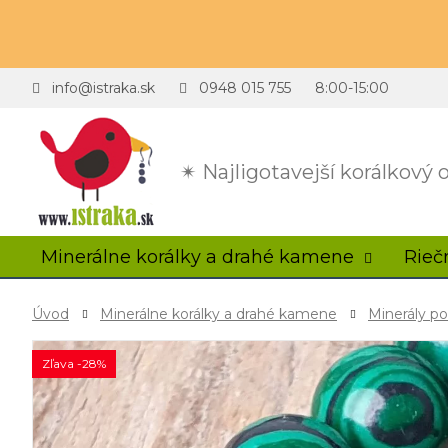
info@istraka.sk
0948 015 755
8:00-15:00
✴ Najligotavejší korálkový
Minerálne korálky a drahé kamene
Rieč
Úvod
Minerálne korálky a drahé kamene
Minerály p
Zľava -28%