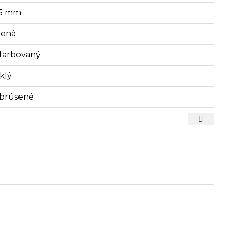
75 mm
lená
farbovaný
klý
brúsené