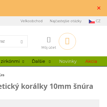
×
Veľkoobchod
Najčastejšie otázky
CZ
Môj účet
 zirkónmi
Ďalšie
Novinky
Akcia
úra
etický korálky 10mm šnúra