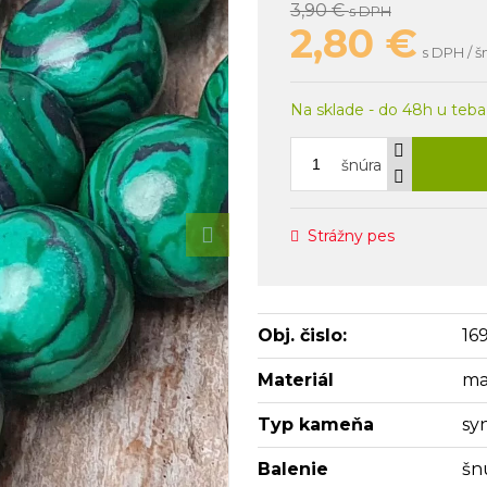
3,90 €
s DPH
2,80
€
s DPH / š
Na sklade - do 48h u teba
šnúra
Strážny pes
Obj. čislo:
16
Materiál
ma
Typ kameňa
sy
Balenie
šn