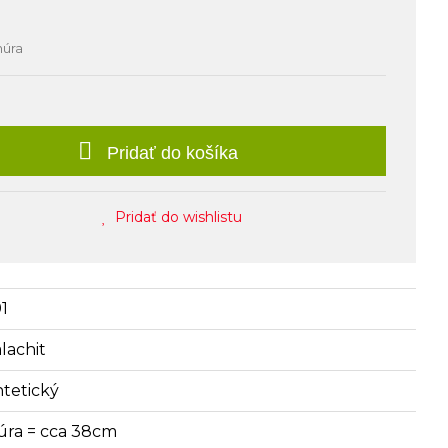
núra
Pridať do košíka
Pridať do wishlistu
91
lachit
ntetický
úra = cca 38cm