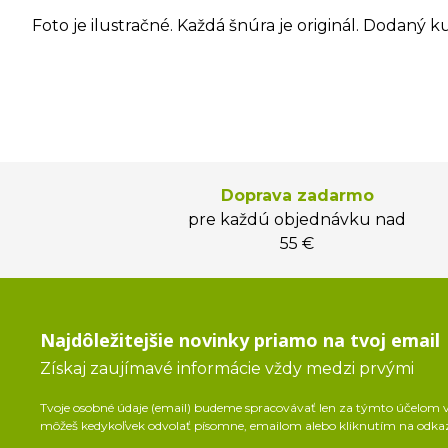
Foto je ilustračné. Každá šnúra je originál. Dodaný k
Doprava zadarmo
pre každú objednávku nad
55 €
Najdôležitejšie novinky priamo na tvoj email
Získaj zaujímavé informácie vždy medzi prvými
Tvoje osobné údaje (email) budeme spracovávať len za týmto účelom v 
môžeš kedykoľvek odvolať písomne, emailom alebo kliknutím na odka