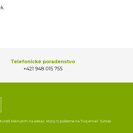
k.
Telefonické poradenstvo
+421 948 015 755
vrdíš kliknutím na odkaz, ktorý ti pošleme na Tvoj email. Súhlas