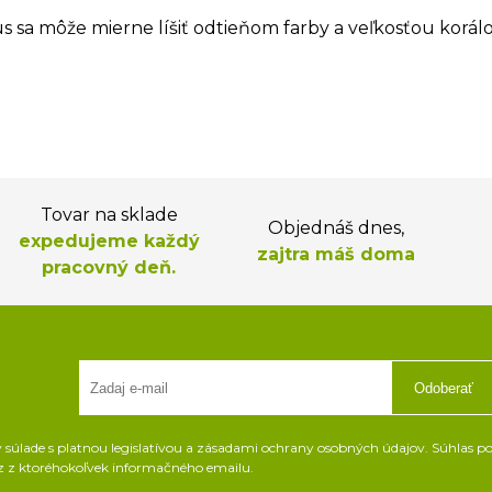
us sa môže mierne líšiť odtieňom farby a veľkosťou korálo
Tovar na sklade
Objednáš dnes,
expedujeme každý
zajtra máš doma
pracovný deň.
Odoberať
súlade s platnou legislatívou a zásadami ochrany osobných údajov. Súhlas pot
z z ktoréhokoľvek informačného emailu.