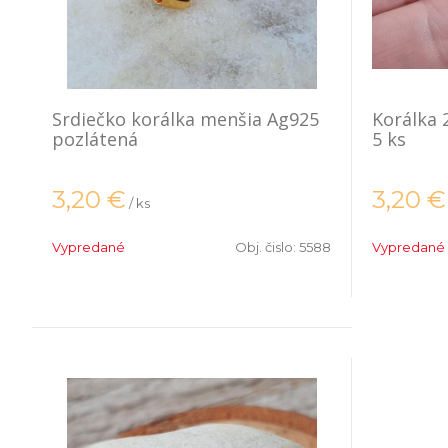
Srdiečko korálka menšia Ag925
Korálka
pozlátená
5 ks
3,20
€
3,20
€
/ ks
Vypredané
Obj. čislo:
5588
Vypredané