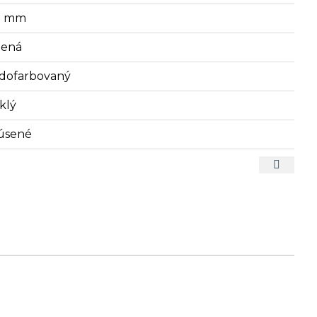
7 mm
lená
dofarbovaný
klý
úsené