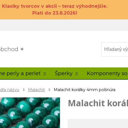
Klasiky tvorcov v akcii – teraz výhodnejšie.
Platí do 23.8.2026!
 obchod ✴
ne perly a perleť
Šperky
Komponenty so
odľa názvu
Malachit
Malachit korálky 4mm polšnúra
Malachit korá