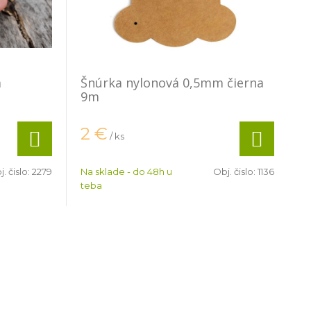
m
Šnúrka nylonová 0,5mm čierna
9m
2
€
/ ks
. čislo:
2279
Na sklade - do 48h u
Obj. čislo:
1136
teba