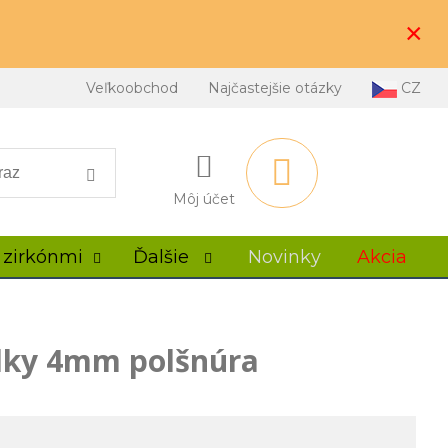
×
Veľkoobchod
Najčastejšie otázky
CZ
Môj účet
 zirkónmi
Ďalšie
Novinky
Akcia
lky 4mm polšnúra