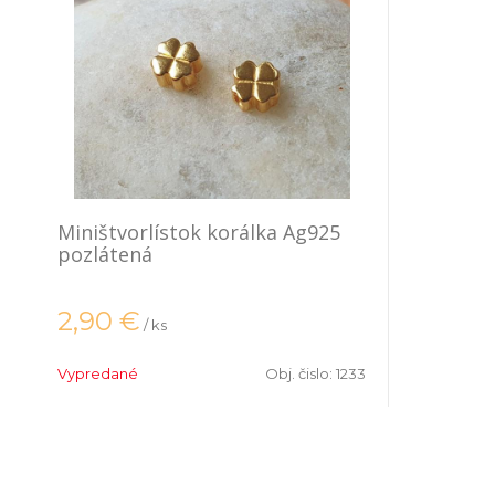
Miništvorlístok korálka Ag925
pozlátená
2,90
€
/ ks
Vypredané
Obj. čislo:
1233