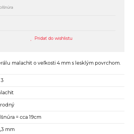
olšnúra
Pridať do wishlistu
rálu malachit o veľkosti 4 mm s lesklým povrchom.
13
lachit
írodný
lšnúra = cca 19cm
4,3 mm