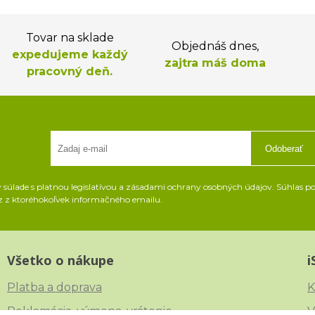
Tovar na sklade
Objednáš dnes,
expedujeme každý
zajtra máš doma
pracovný deň.
Odoberať
súlade s platnou legislatívou a zásadami ochrany osobných údajov. Súhlas pot
z z ktoréhokoľvek informačného emailu.
Všetko o nákupe
i
Platba a doprava
K
Reklamácia, výmena, vrátenie
V