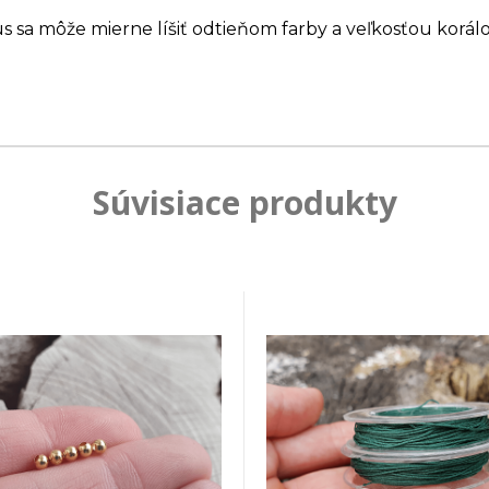
us sa môže mierne líšiť odtieňom farby a veľkosťou korálo
Súvisiace produkty