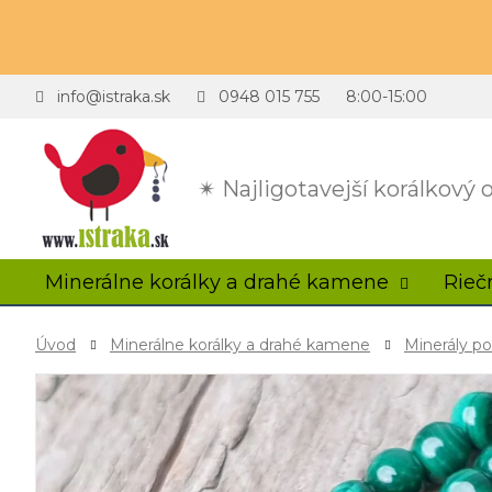
info@istraka.sk
0948 015 755
8:00-15:00
✴ Najligotavejší korálkový
Minerálne korálky a drahé kamene
Rieč
Úvod
Minerálne korálky a drahé kamene
Minerály p