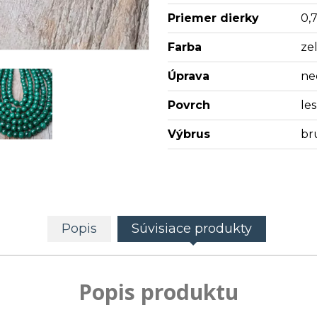
Priemer dierky
0,
Farba
ze
Úprava
ne
Povrch
les
Výbrus
br
Popis
Súvisiace produkty
Popis produktu