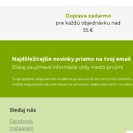
Doprava zadarmo
pre každú objednávku nad
55 €
Najdôležitejšie novinky priamo na tvoj email
Získaj zaujímavé informácie vždy medzi prvými
Tvoje osobné údaje (email) budeme spracovávať len za týmto účelom v 
môžeš kedykoľvek odvolať písomne, emailom alebo kliknutím na odka
Sleduj nás
Facebook
Instagram