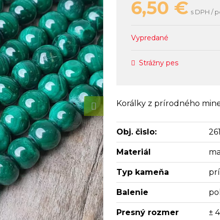
6,50
€
s DPH / p
Vypredané
Strážny pes
Korálky z prírodného mine
Obj. čislo:
26
Materiál
ma
Typ kameňa
pr
Balenie
po
Presný rozmer
± 