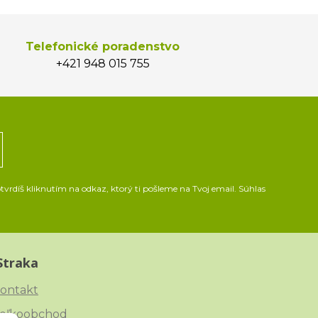
Telefonické poradenstvo
+421 948 015 755
vrdíš kliknutím na odkaz, ktorý ti pošleme na Tvoj email. Súhlas
Straka
ontakt
eľkoobchod