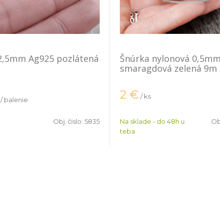
 2,5mm Ag925 pozlátená
Šnúrka nylonová 0,5m
smaragdová zelená 9m
2
€
/ ks
/ balenie
Obj. čislo:
5835
Na sklade - do 48h u
Obj
teba