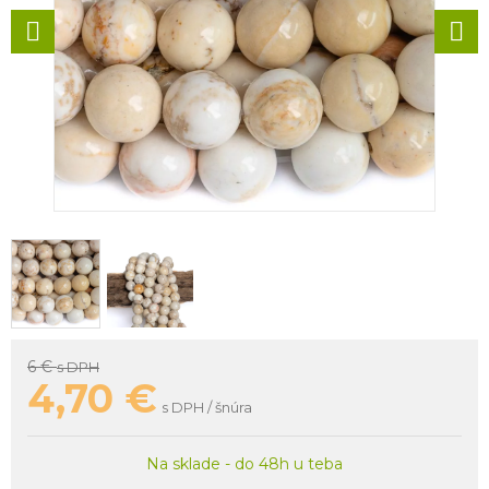
6 €
s DPH
4,70
€
s DPH / šnúra
Na sklade - do 48h u teba