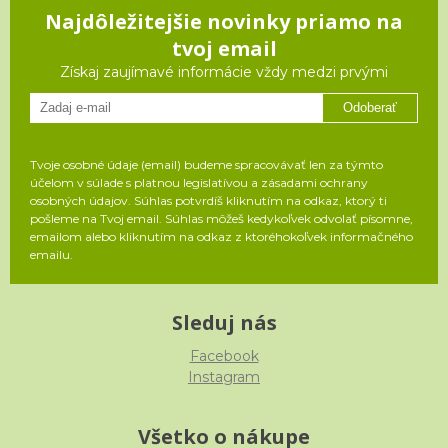
Najdôležitejšie novinky priamo na
tvoj email
Získaj zaujímavé informácie vždy medzi prvými
Odoberať
Tvoje osobné údaje (email) budeme spracovávať len za týmto
účelom v súlade s platnou legislatívou a zásadami ochrany
osobných údajov. Súhlas potvrdíš kliknutím na odkaz, ktorý ti
pošleme na Tvoj email. Súhlas môžeš kedykoľvek odvolať písomne,
emailom alebo kliknutím na odkaz z ktoréhokoľvek informačného
emailu.
Sleduj nás
Facebook
Instagram
Všetko o nákupe