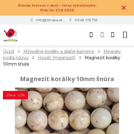
×
Klasiky tvorcov v akcii – teraz výhodnejšie.
Platí do 23.8.2026!
info@istraka.sk
0948 015 755
Úvod
Minerálne korálky a drahé kamene
Minerály
podľa názvu
Howlit (magnezit)
Magnezit korálky
10mm šnúra
Magnezit korálky 10mm šnúra
Zľava -22%