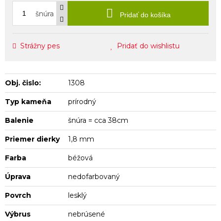
šnúra
Pridať do košíka
Strážny pes
Pridať do wishlistu
Obj. čislo:
1308
Typ kameňa
prírodný
Balenie
šnúra = cca 38cm
Priemer dierky
1,8 mm
Farba
béžová
Úprava
nedofarbovaný
Povrch
lesklý
Výbrus
nebrúsené