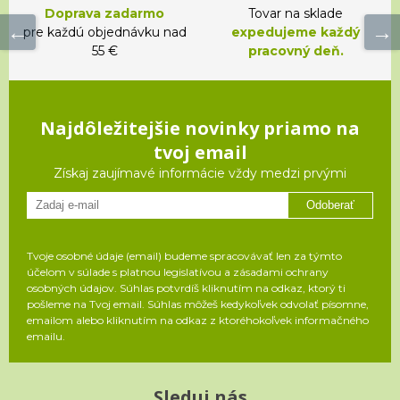
Doprava zadarmo
Tovar na sklade
pre každú objednávku nad
expedujeme každý
55 €
pracovný deň.
Najdôležitejšie novinky priamo na
tvoj email
Získaj zaujímavé informácie vždy medzi prvými
Odoberať
Tvoje osobné údaje (email) budeme spracovávať len za týmto
účelom v súlade s platnou legislatívou a zásadami ochrany
osobných údajov. Súhlas potvrdíš kliknutím na odkaz, ktorý ti
pošleme na Tvoj email. Súhlas môžeš kedykoľvek odvolať písomne,
emailom alebo kliknutím na odkaz z ktoréhokoľvek informačného
emailu.
Sleduj nás