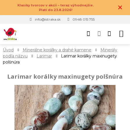
×
Klasiky tvorcov v akcii – teraz výhodnejšie.
Platí do 23.8.2026!
info@istraka.sk
0948 015 755
Úvod
Minerálne korálky a drahé kamene
Minerály
podľa názvu
Larimar
Larimar korálky maxinugety
polšnúra
Larimar korálky maxinugety polšnúra