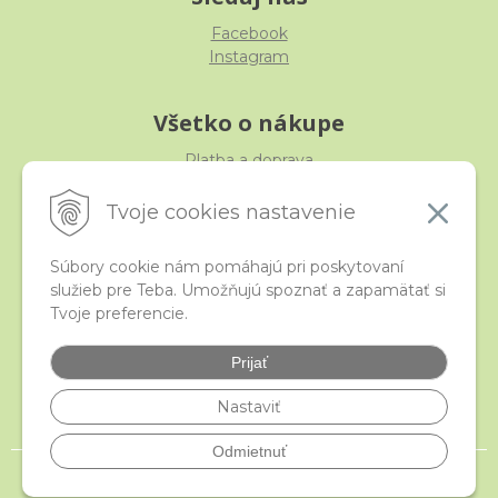
Facebook
Instagram
Všetko o nákupe
Platba a doprava
Reklamácia, výmena, vrátenie
Obchodné podmienky
Tvoje cookies nastavenie
Ochrana osobných údajov
Súbory cookie nám pomáhajú pri poskytovaní
služieb pre Teba. Umožňujú spoznať a zapamätať si
iStraka
Tvoje preferencie.
Kontakt
Veľkoobchod
Prijať
Najčastejšie otázky
Certifikáty
Nastaviť
Odmietnuť
© 2026 istraka.sk - najligotavejšie korálky a polodrahokamy široko ďaleko •
NextShop
&
e-shop Pohoda Connector
by
NextCom s.r.o.