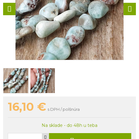
16,10
€
s DPH / polšnúra
Na sklade - do 48h u teba