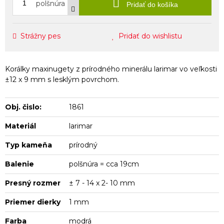
polšnúra
Pridať do košíka
Strážny pes
Pridať do wishlistu
Korálky maxinugety z prírodného minerálu larimar vo veľkosti
±12 x 9 mm s lesklým povrchom.
Obj. čislo:
1861
Materiál
larimar
Typ kameňa
prírodný
Balenie
polšnúra = cca 19cm
Presný rozmer
± 7 - 14 x 2- 10 mm
Priemer dierky
1 mm
Farba
modrá