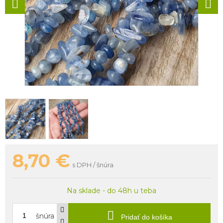
8,70
€
s DPH / šnúra
Na sklade - do 48h u teba
šnúra
Pridať do košíka