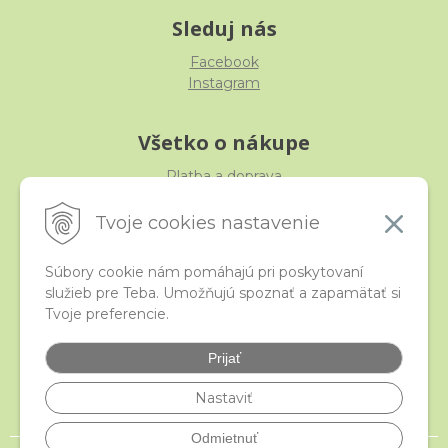
Sleduj nás
Facebook
Instagram
Všetko o nákupe
Platba a doprava
Reklamácia, výmena, vrátenie
Obchodné podmienky
Tvoje cookies nastavenie
Ochrana osobných údajov
Súbory cookie nám pomáhajú pri poskytovaní
služieb pre Teba. Umožňujú spoznať a zapamätať si
iStraka
Tvoje preferencie.
Kontakt
Veľkoobchod
Prijať
Najčastejšie otázky
Certifikáty
Nastaviť
Odmietnuť