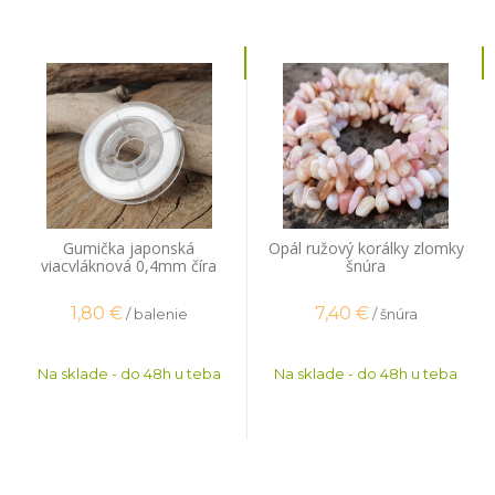
Gumička japonská
Opál ružový korálky zlomky
viacvláknová 0,4mm číra
šnúra
plochá 14m
1,80
€
7,40
€
/ balenie
/ šnúra
Na sklade - do 48h u teba
Na sklade - do 48h u teba