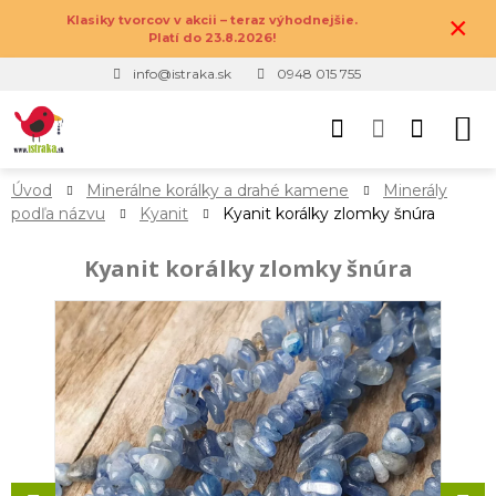
×
Klasiky tvorcov v akcii – teraz výhodnejšie.
Platí do 23.8.2026!
info@istraka.sk
0948 015 755
Úvod
Minerálne korálky a drahé kamene
Minerály
podľa názvu
Kyanit
Kyanit korálky zlomky šnúra
Kyanit korálky zlomky šnúra