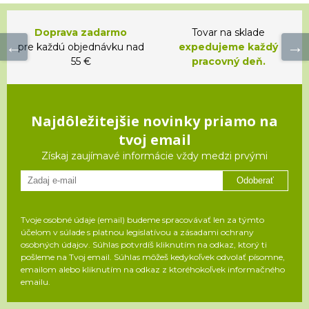
Doprava zadarmo
Tovar na sklade
pre každú objednávku nad
expedujeme každý
55 €
pracovný deň.
Najdôležitejšie novinky priamo na
tvoj email
Získaj zaujímavé informácie vždy medzi prvými
Odoberať
Tvoje osobné údaje (email) budeme spracovávať len za týmto
účelom v súlade s platnou legislatívou a zásadami ochrany
osobných údajov. Súhlas potvrdíš kliknutím na odkaz, ktorý ti
pošleme na Tvoj email. Súhlas môžeš kedykoľvek odvolať písomne,
emailom alebo kliknutím na odkaz z ktoréhokoľvek informačného
emailu.