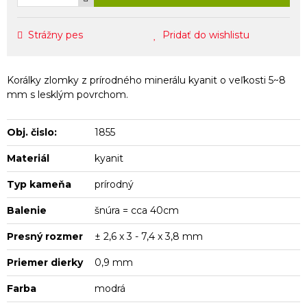
Strážny pes
Pridať do wishlistu
Korálky zlomky z prírodného minerálu kyanit o veľkosti 5~8
mm s lesklým povrchom.
Obj. čislo:
1855
Materiál
kyanit
Typ kameňa
prírodný
Balenie
šnúra = cca 40cm
Presný rozmer
± 2,6 x 3 - 7,4 x 3,8 mm
Priemer dierky
0,9 mm
Farba
modrá