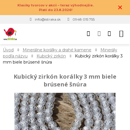
×
Klasiky tvorcov v akcii – teraz výhodnejšie.
Platí do 23.8.2026!
info@istraka.sk
0948 015 755
Úvod
Minerálne korálky a drahé kamene
Minerály
podľa názvu
Kubický zirkón
Kubický zirkón korálky 3
mm biele brúsené šnúra
Kubický zirkón korálky 3 mm biele
brúsené šnúra