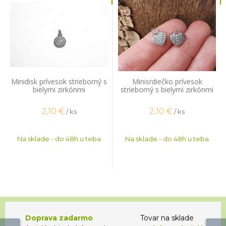
Minidisk prívesok strieborný s
Minisrdiečko prívesok
bielymi zirkónmi
strieborný s bielymi zirkónmi
2,10
€
2,10
€
/ ks
/ ks
Na sklade - do 48h u teba
Na sklade - do 48h u teba
Doprava zadarmo
Tovar na sklade