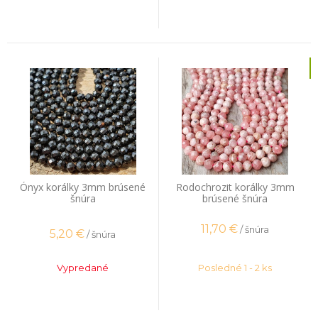
Ónyx korálky 3mm brúsené
Rodochrozit korálky 3mm
šnúra
brúsené šnúra
11,70
€
/ šnúra
5,20
€
/ šnúra
Vypredané
Posledné 1 - 2 ks