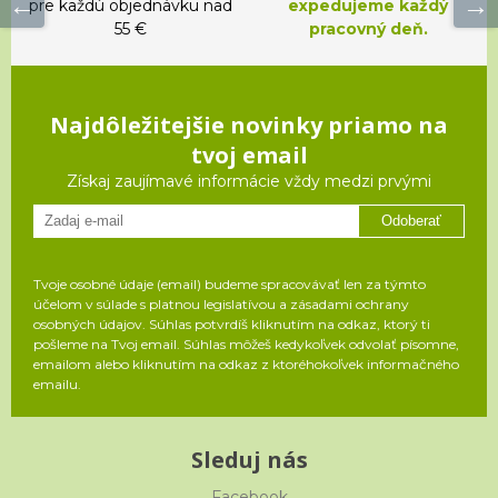
pre každú objednávku nad
expedujeme každý
55 €
pracovný deň.
Najdôležitejšie novinky priamo na
tvoj email
Získaj zaujímavé informácie vždy medzi prvými
Odoberať
Tvoje osobné údaje (email) budeme spracovávať len za týmto
účelom v súlade s platnou legislatívou a zásadami ochrany
osobných údajov. Súhlas potvrdíš kliknutím na odkaz, ktorý ti
pošleme na Tvoj email. Súhlas môžeš kedykoľvek odvolať písomne,
emailom alebo kliknutím na odkaz z ktoréhokoľvek informačného
emailu.
Sleduj nás
Facebook