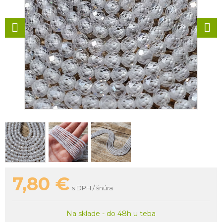
7,80
€
s DPH / šnúra
Na sklade - do 48h u teba