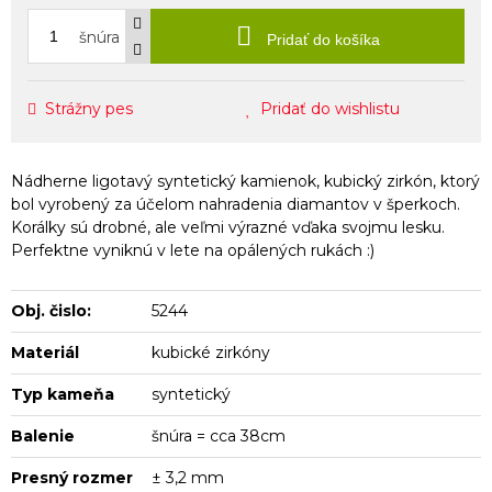
šnúra
Pridať do košíka
Strážny pes
Pridať do wishlistu
Nádherne ligotavý syntetický kamienok, kubický zirkón, ktorý
bol vyrobený za účelom nahradenia diamantov v šperkoch.
Korálky sú drobné, ale veľmi výrazné vďaka svojmu lesku.
Perfektne vyniknú v lete na opálených rukách :)
Obj. čislo:
5244
Materiál
kubické zirkóny
Typ kameňa
syntetický
Balenie
šnúra = cca 38cm
Presný rozmer
± 3,2 mm