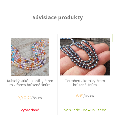
Súvisiace produkty
Kubický zirkón korálky 3mm
Terrahertz korálky 3mm
mix farieb brúsené šnúra
brúsené šnúra
6
€
/ šnúra
7,70
€
/ šnúra
Vypredané
Na sklade - do 48h u teba