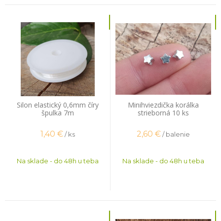
Silon elastický 0,6mm číry
Minihviezdička korálka
špulka 7m
strieborná 10 ks
1,40
€
2,60
€
/ ks
/ balenie
Na sklade - do 48h u teba
Na sklade - do 48h u teba