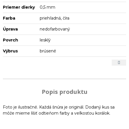
Priemer dierky
0,5 mm
Farba
priehľadná, číra
Úprava
nedofarbovaný
Povrch
lesklý
Výbrus
brúsené
Popis produktu
Foto je ilustračné. Každá šnúra je originál. Dodaný kus sa
môže mierne líšiť odtieňom farby a veľkosťou korálok.