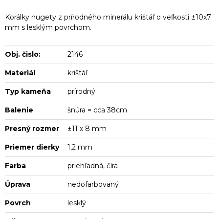
Korálky nugety z prírodného minerálu krištáľ o veľkosti ±10x7
mm s lesklým povrchom.
Obj. čislo:
2146
Materiál
krištáľ
Typ kameňa
prírodný
Balenie
šnúra = cca 38cm
Presný rozmer
±11 x 8 mm
Priemer dierky
1,2 mm
Farba
priehľadná, číra
Úprava
nedofarbovaný
Povrch
lesklý