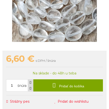
6,60
€
s DPH / šnúra
Na sklade - do 48h u teba
šnúra
Pridať do košíka
Strážny pes
Pridať do wishlistu