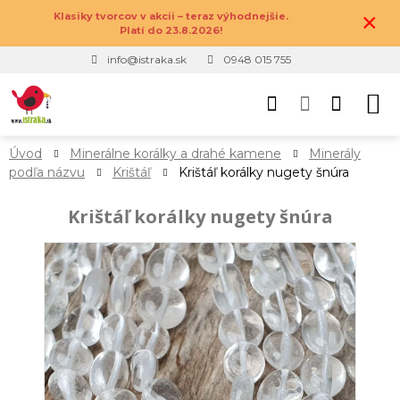
×
Klasiky tvorcov v akcii – teraz výhodnejšie.
Platí do 23.8.2026!
info@istraka.sk
0948 015 755
Úvod
Minerálne korálky a drahé kamene
Minerály
podľa názvu
Krištáľ
Krištáľ korálky nugety šnúra
Krištáľ korálky nugety šnúra