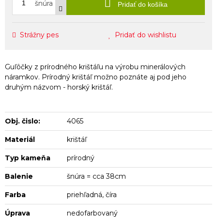
šnúra
Pridať do košíka
Strážny pes
Pridať do wishlistu
Guľôčky z prírodného krištáľu na výrobu minerálových
náramkov. Prírodný krištáľ možno poznáte aj pod jeho
druhým názvom - horský krištáľ.
Obj. čislo:
4065
Materiál
krištáľ
Typ kameňa
prírodný
Balenie
šnúra = cca 38cm
Farba
priehľadná, číra
Úprava
nedofarbovaný