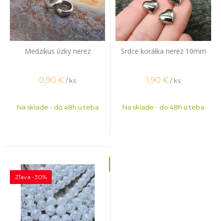
Medzikus úzky nerez
Srdce korálka nerez 10mm
0,90
€
1,90
€
/ ks
/ ks
Na sklade - do 48h u teba
Na sklade - do 48h u teba
Zľava -30%