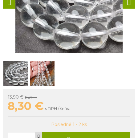
13,90 €
s DPH
8,30
€
s DPH / šnúra
Posledné 1 - 2 ks