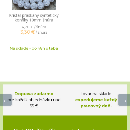
Krištáľ praskaný syntetický
korálky 10mm šnúra
/ šnúra
4,70 €
3,30
€
/ šnúra
Na sklade - do 48h u teba
Doprava zadarmo
Tovar na sklade
pre každú objednávku nad
expedujeme každý
55 €
pracovný deň.