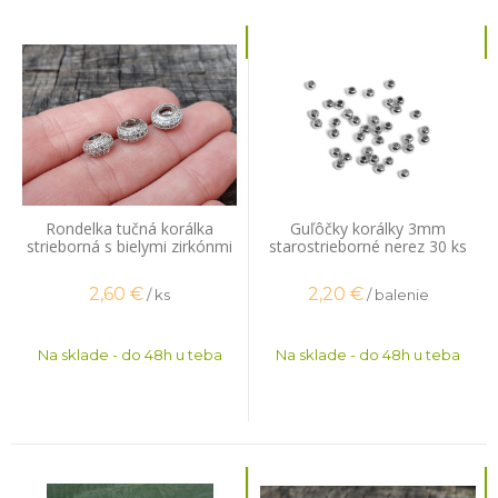
Rondelka tučná korálka
Guľôčky korálky 3mm
strieborná s bielymi zirkónmi
starostrieborné nerez 30 ks
2,60
€
2,20
€
/ ks
/ balenie
Na sklade - do 48h u teba
Na sklade - do 48h u teba