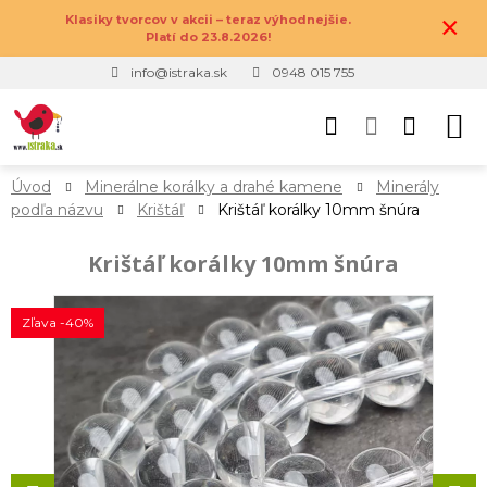
×
Klasiky tvorcov v akcii – teraz výhodnejšie.
Platí do 23.8.2026!
info@istraka.sk
0948 015 755
Úvod
Minerálne korálky a drahé kamene
Minerály
podľa názvu
Krištáľ
Krištáľ korálky 10mm šnúra
Krištáľ korálky 10mm šnúra
Zľava -40%