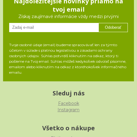
Najdôležitejšie novinky priamo na
tvoj email
Získaj zaujímavé informácie vždy medzi prvými
Odoberať
Tvoje osobné údaje (email) budeme spracovávať len za týmto
účelom v súlade s platnou legislatívou a zásadami ochrany
osobných údajov. Súhlas potvrdíš kliknutím na odkaz, ktorý ti
pošleme na Tvoj email. Súhlas môžeš kedykoľvek odvolať písomne,
emailom alebo kliknutím na odkaz z ktoréhokoľvek informačného
emailu.
Sleduj nás
Facebook
Instagram
Všetko o nákupe