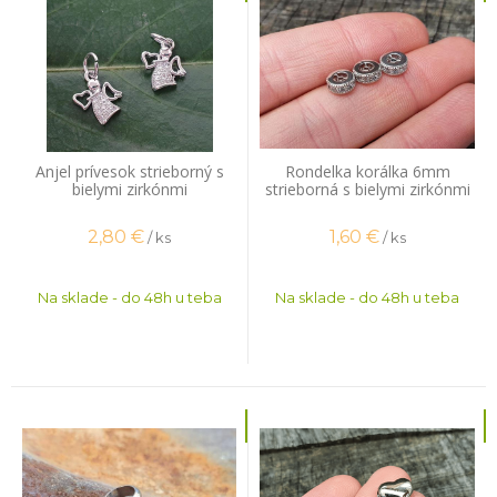
Anjel prívesok strieborný s
Rondelka korálka 6mm
bielymi zirkónmi
strieborná s bielymi zirkónmi
2,80
€
1,60
€
/ ks
/ ks
Na sklade - do 48h u teba
Na sklade - do 48h u teba