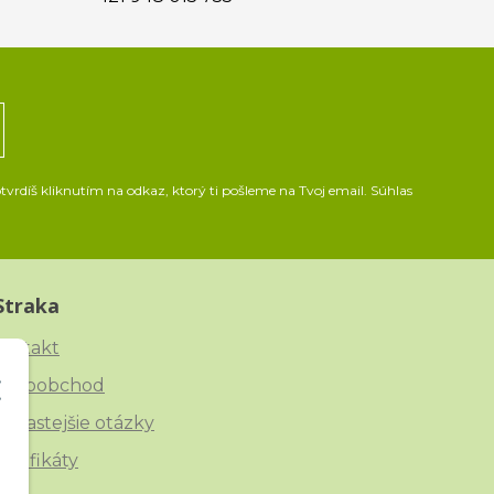
vrdíš kliknutím na odkaz, ktorý ti pošleme na Tvoj email. Súhlas
Straka
ontakt
eľkoobchod
ajčastejšie otázky
ertifikáty