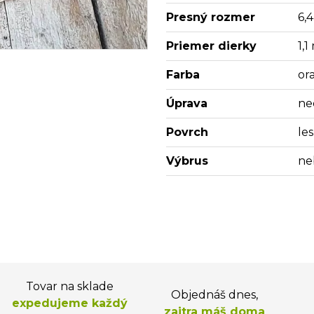
Presný rozmer
6,
Priemer dierky
1,
Farba
or
Úprava
ne
Povrch
les
Výbrus
ne
Tovar na sklade
Objednáš dnes,
expedujeme každý
zajtra máš doma