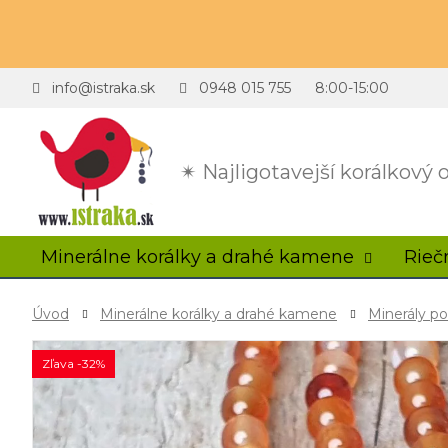
info@istraka.sk
0948 015 755
8:00-15:00
✴ Najligotavejší korálkový
Minerálne korálky a drahé kamene
Rieč
Úvod
Minerálne korálky a drahé kamene
Minerály p
Zľava -32%