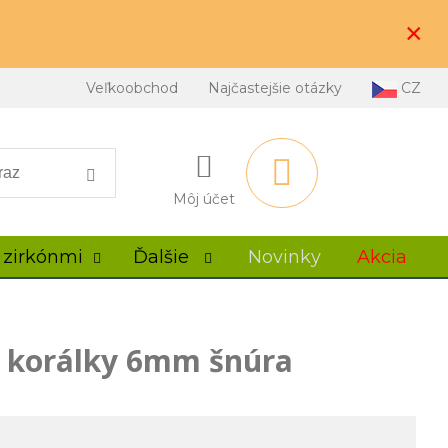
×
Veľkoobchod
Najčastejšie otázky
CZ
Môj účet
 zirkónmi
Ďalšie
Novinky
Akcia
ý korálky 6mm šnúra