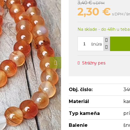
3,40 €
s DPH
2,30
€
s DPH / š
Na sklade - do 48h u teba
šnúra
Strážny pes
Obj. čislo:
34
Materiál
ka
Typ kameňa
pr
Balenie
šn