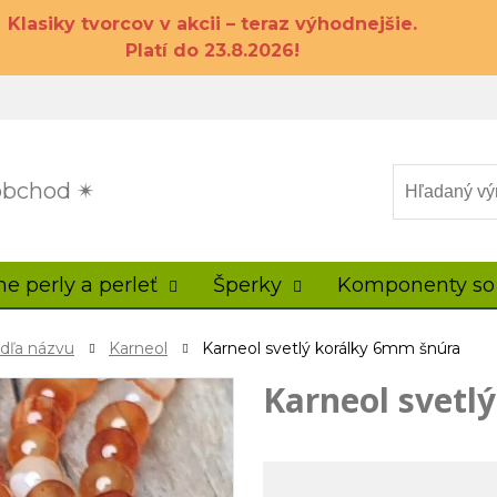
Klasiky tvorcov v akcii – teraz výhodnejšie.
Platí do 23.8.2026!
 obchod ✴
ne perly a perleť
Šperky
Komponenty so
odľa názvu
Karneol
Karneol svetlý korálky 6mm šnúra
Karneol svetl