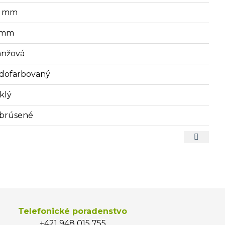
4 mm
1 mm
anžová
dofarbovaný
klý
brúsené
Telefonické poradenstvo
+421 948 015 755