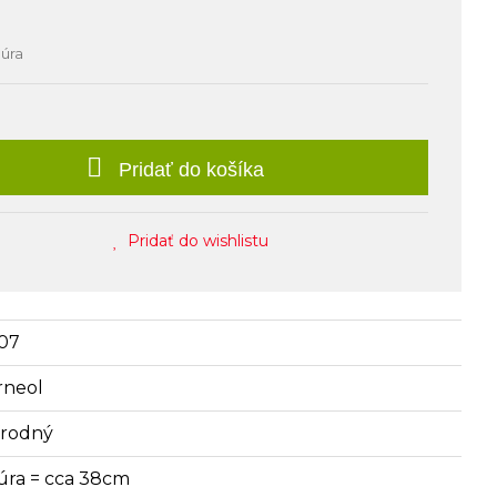
núra
Pridať do košíka
Pridať do wishlistu
07
rneol
írodný
úra = cca 38cm