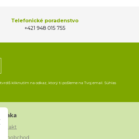
Telefonické poradenstvo
+421 948 015 755
vrdíš kliknutím na odkaz, ktorý ti pošleme na Tvoj email. Súhlas
Straka
ontakt
eľkoobchod