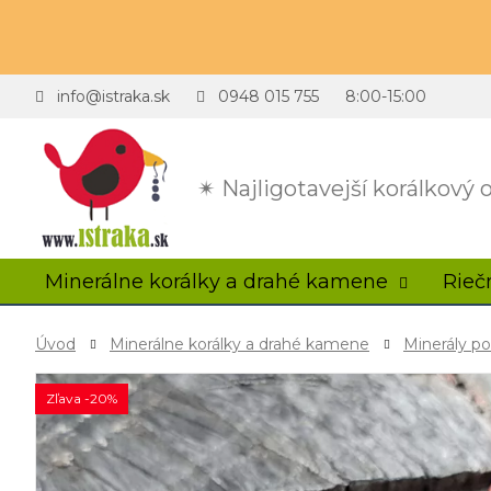
info@istraka.sk
0948 015 755
8:00-15:00
✴ Najligotavejší korálkový
Minerálne korálky a drahé kamene
Rieč
Úvod
Minerálne korálky a drahé kamene
Minerály p
Zľava -20%