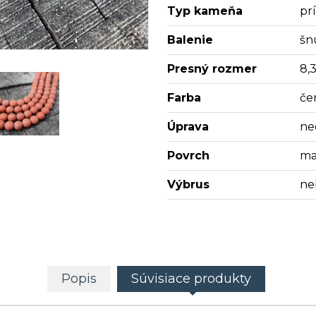
Typ kameňa
pr
Balenie
šn
Presný rozmer
8,
Farba
če
Úprava
ne
Povrch
ma
Výbrus
ne
Popis
Súvisiace produkty