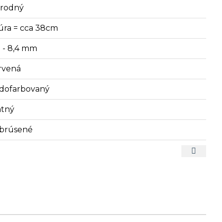
írodný
úra = cca 38cm
3 - 8,4 mm
rvená
dofarbovaný
tný
brúsené