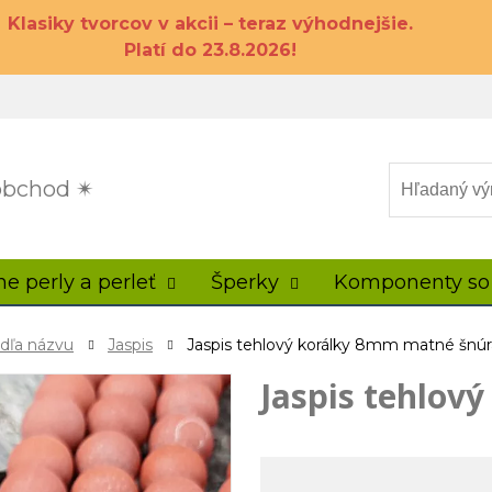
Klasiky tvorcov v akcii – teraz výhodnejšie.
Platí do 23.8.2026!
 obchod ✴
ne perly a perleť
Šperky
Komponenty so
odľa názvu
Jaspis
Jaspis tehlový korálky 8mm matné šnúr
Jaspis tehlov