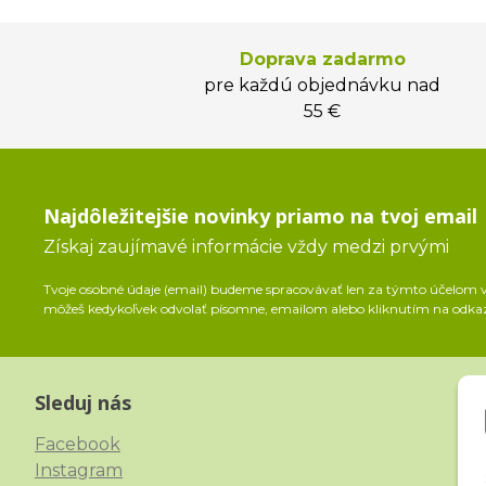
Doprava zadarmo
pre každú objednávku nad
55 €
Najdôležitejšie novinky priamo na tvoj email
Získaj zaujímavé informácie vždy medzi prvými
Tvoje osobné údaje (email) budeme spracovávať len za týmto účelom v 
môžeš kedykoľvek odvolať písomne, emailom alebo kliknutím na odka
Sleduj nás
Facebook
Instagram