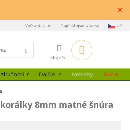
×
Veľkoobchod
Najčastejšie otázky
CZ
Môj účet
 zirkónmi
Ďalšie
Novinky
Akcia
a
ý korálky 8mm matné šnúra