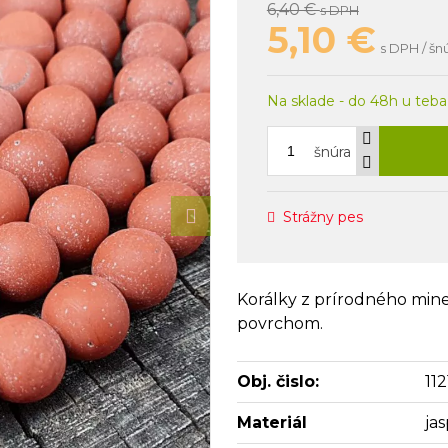
6,40 €
s DPH
5,10
€
s DPH / šn
Na sklade - do 48h u teba
šnúra
Strážny pes
Korálky z prírodného mine
povrchom.
Obj. čislo:
112
Materiál
jas