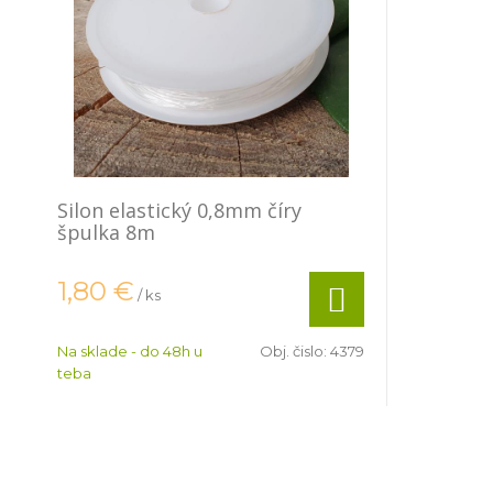
Silon elastický 0,8mm číry
špulka 8m
1,80
€
/ ks
Na sklade - do 48h u
Obj. čislo:
4379
teba