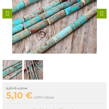
6,20 €
s DPH
5,10
€
s DPH / šnúra