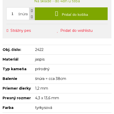
Na sklade - do 48h u teba
šnúra
Pridať do košíka
Strážny pes
Pridať do wishlistu
Obj. čislo:
2422
Materiál
jaspis
Typ kameňa
prírodný
Balenie
šnúra = cca 38cm
Priemer dierky
1,2 mm
Presný rozmer
4,3 x 13,6 mm
Farba
tyrkysová