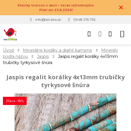
×
Klasiky tvorcov v akcii – teraz výhodnejšie.
Platí do 23.8.2026!
info@istraka.sk
0948 015 755
Úvod
Minerálne korálky a drahé kamene
Minerály
podľa názvu
Jaspis
Jaspis regalit korálky 4x13mm
trubičky tyrkysové šnúra
Jaspis regalit korálky 4x13mm trubičky
tyrkysové šnúra
Zľava -18%