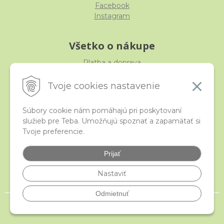
Facebook
Instagram
Všetko o nákupe
Platba a doprava
Reklamácia, výmena, vrátenie
Obchodné podmienky
Tvoje cookies nastavenie
Ochrana osobných údajov
Súbory cookie nám pomáhajú pri poskytovaní
služieb pre Teba. Umožňujú spoznať a zapamätať si
iStraka
Tvoje preferencie.
Kontakt
Veľkoobchod
Prijať
Najčastejšie otázky
Certifikáty
Nastaviť
Odmietnuť
© 2026 istraka.sk - najligotavejšie korálky a polodrahokamy široko ďaleko •
NextShop
&
e-shop Pohoda Connector
by
NextCom s.r.o.