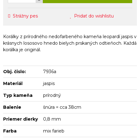
Strážny pes
Pridať do wishlistu
Korálky z prírodného nedofarbeného kameňa leopardí jaspis v
krásnych lososovo hnedo bielych prskaných odtieňoch. Každá
korálka je originál.
Obj. čislo:
7936a
Materiál
jaspis
Typ kameňa
prírodný
Balenie
šnúra = cca 38cm
Priemer dierky
0,8 mm
Farba
mix farieb