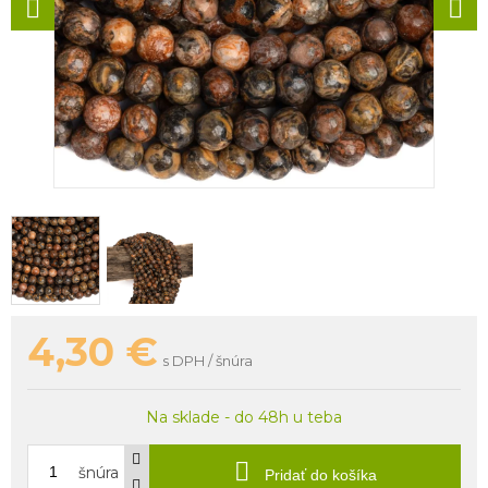
4,30
€
s DPH / šnúra
Na sklade - do 48h u teba
šnúra
Pridať do košíka