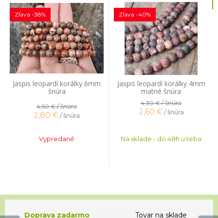
Zľava -38%
Zľava -40%
Jaspis leopardí korálky 6mm
Jaspis leopardí korálky 4mm
šnúra
matné šnúra
/ šnúra
4,30 €
/ šnúra
4,50 €
2,60
€
/ šnúra
2,80
€
/ šnúra
Vypredané
Na sklade - do 48h u teba
Doprava zadarmo
Tovar na sklade