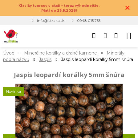
×
Klasiky tvorcov v akcii – teraz výhodnejšie.
Platí do 23.8.2026!
info@istraka.sk
0948 015 755
Úvod
Minerálne korálky a drahé kamene
Minerály
podľa názvu
Jaspis
Jaspis leopardí korálky 5mm šnúra
Jaspis leopardí korálky 5mm šnúra
Novinka