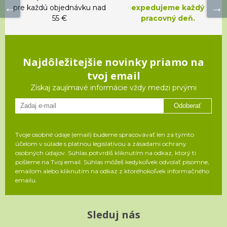
pre každú objednávku nad
expedujeme každý
55 €
pracovný deň.
Najdôležitejšie novinky priamo na
tvoj email
Získaj zaujímavé informácie vždy medzi prvými
Odoberať
Tvoje osobné údaje (email) budeme spracovávať len za týmto
účelom v súlade s platnou legislatívou a zásadami ochrany
osobných údajov. Súhlas potvrdíš kliknutím na odkaz, ktorý ti
pošleme na Tvoj email. Súhlas môžeš kedykoľvek odvolať písomne,
emailom alebo kliknutím na odkaz z ktoréhokoľvek informačného
emailu.
Sleduj nás