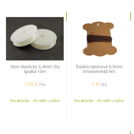
Silon elastický 0,4mm číry
Šnúrka nylonová 0,5mm
špulka 10m
tmavohnedá 9m
1,40
€
2
€
/ ks
/ ks
Na sklade - do 48h u teba
Na sklade - do 48h u teba